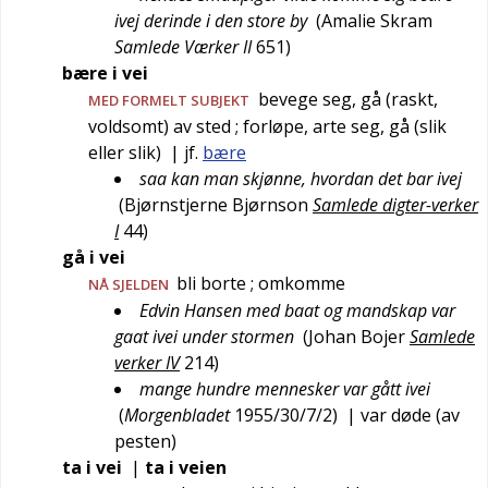
ivej derinde i den store by
(
Amalie Skram
Samlede Værker II
651
)
bære i vei
bevege seg, gå (raskt,
MED FORMELT SUBJEKT
voldsomt) av sted
; forløpe, arte seg, gå (slik
eller slik)
| jf.
bære
saa kan man skjønne, hvordan det bar ivej
(
Bjørnstjerne Bjørnson
Samlede digter-verker
I
44
)
gå i vei
bli borte
; omkomme
NÅ SJELDEN
Edvin Hansen med baat og mandskap var
gaat ivei under stormen
(
Johan Bojer
Samlede
verker IV
214
)
mange hundre mennesker var gått ivei
(
Morgenbladet
1955/30/7/2
)
| var døde (av
pesten)
ta i vei
|
ta i veien