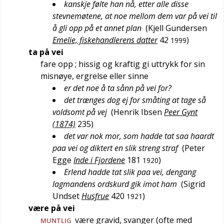
kanskje følte han nå, etter alle disse
stevnemøtene, at noe mellom dem var på vei til
å gli opp på et annet plan
(
Kjell Gundersen
Emelie, fiskehandlerens datter
42
)
1999
ta på vei
fare opp
; hissig og kraftig gi uttrykk for sin
misnøye, ergrelse eller sinne
er det noe å ta sånn på vei for?
det trænges dog ej for småting at tage så
voldsomt på vej
(
Henrik Ibsen
Peer Gynt
(1874)
235
)
det var nok mor, som hadde tat saa haardt
paa vei og diktert en slik streng straf
(
Peter
Egge
Inde i Fjordene
181
)
1920
Erlend hadde tat slik paa vei, dengang
lagmandens ordskurd gik imot ham
(
Sigrid
Undset
Husfrue
420
)
1921
være på vei
være gravid, svanger (ofte med
MUNTLIG