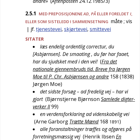
andre»
(
Aftenposten
24.12.1985/3
)
2.5.1
MED PREPOSISJONENE
AD
,
PÅ
ELLER
FORELDET
I
,
måte
; vis
ELLER SOM SISTELEDD I SAMMENSETNING
| jf.
tjenestevei
,
skjørtevei
,
smittevei
SITATER
læs endelig ordentlig correctur, du
[Asbjørnsen]. De smaating , du før har faaet,
har du sjudsket med i den vei!
(
Fra det
nationale gjennembruds tid. Breve fra Jørgen
Moe til P. Chr. Asbjørnsen og andre
158 (1838)
Jørgen Moe
)
det sidste forsøg – ad fredelig vej – har vi
gjort
(
Bjørnstjerne Bjørnson
Samlede digter-
verker II
99
)
en verdensforklaring ad videnskabelig vei
(
Arne Garborg
Trætte Mænd
168
)
1891
alle foranstaltninger træffes og afgøres på
forretningsmæssig vej
(
Henrik Ibsen
En