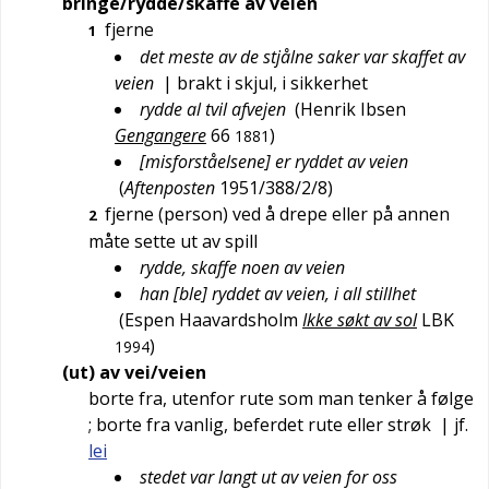
bringe/rydde/skaffe av veien
fjerne
1
det meste av de stjålne saker var skaffet av
veien
| brakt i skjul, i sikkerhet
rydde al tvil afvejen
(
Henrik Ibsen
Gengangere
66
)
1881
[misforståelsene] er ryddet av veien
(
Aftenposten
1951/388/2/8
)
fjerne (person) ved å drepe eller på annen
2
måte sette ut av spill
rydde, skaffe noen av veien
han [ble] ryddet av veien, i all stillhet
(
Espen Haavardsholm
Ikke søkt av sol
LBK
)
1994
(ut) av vei/veien
borte fra, utenfor rute som man tenker å følge
; borte fra vanlig, beferdet rute eller strøk
| jf.
lei
stedet var langt ut av veien for oss