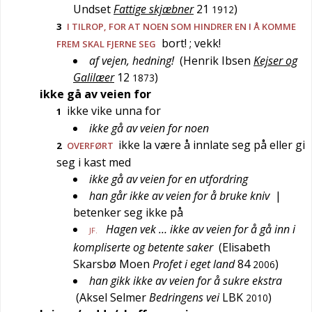
Undset
Fattige skjæbner
21
)
1912
3
I TILROP, FOR AT NOEN SOM HINDRER EN I Å KOMME
bort!
; vekk!
FREM SKAL FJERNE SEG
af vejen, hedning!
(
Henrik Ibsen
Kejser og
Galilæer
12
)
1873
ikke gå av veien for
ikke vike unna for
1
ikke gå av veien for noen
ikke la være å innlate seg på eller gi
2
OVERFØRT
seg i kast med
ikke gå av veien for en utfordring
han går ikke av veien for å bruke kniv
|
betenker seg ikke på
Hagen vek … ikke av veien for å gå inn i
JF.
kompliserte og betente saker
(
Elisabeth
Skarsbø Moen
Profet i eget land
84
)
2006
han gikk ikke av veien for å sukre ekstra
(
Aksel Selmer
Bedringens vei
LBK
)
2010