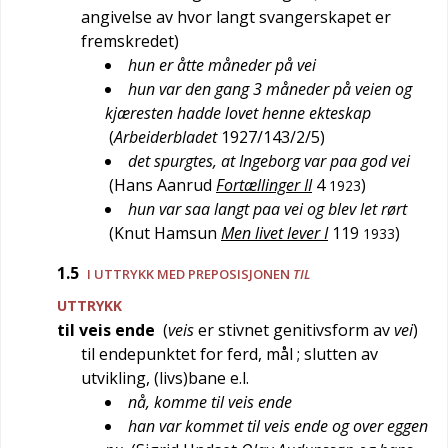
angivelse av hvor langt svangerskapet er
fremskredet)
hun er åtte måneder på vei
hun var den gang 3 måneder på veien og
kjæresten hadde lovet henne ekteskap
(
Arbeiderbladet
1927/143/2/5
)
det spurgtes, at Ingeborg var paa god vei
(
Hans Aanrud
Fortællinger II
4
)
1923
hun var saa langt paa vei og blev let rørt
(
Knut Hamsun
Men livet lever I
119
)
1933
1.5
I UTTRYKK MED PREPOSISJONEN
TIL
UTTRYKK
til veis ende
(
veis
er stivnet genitivsform av
vei
)
til endepunktet for ferd, mål
; slutten av
utvikling, (livs)bane e.l.
nå, komme til veis ende
han var kommet til veis ende og over eggen