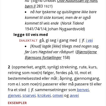
nu
(
Sigrid Undset
Olav Audunssøn og hans
børn II
283
)
1927
nå har tyskerne og quislingene ikke bare
kommet til siste korsvei, men de er også
kommet til veis ende
(
Norsk Tidend
1941/74/1/4
;
Johan Nygaardsvold
)
legge til veis med
gå, gi seg i gang med
| jf.
i vei
DIALEKTALT
[Knud] lagde [ikke] tilvegs med nogen sag,
før Lars Høgstad var rådspurt
(
Bjørnstjerne
Bjørnsons fortællinger
158
)
2
(oppmerket, angitt, synlig) strekning, rute, kurs,
retning som noe(n) følger, ferdes på, til, mot et
bestemmelsessted eller mål
; åpning, gjennomgang,
rom e.l. som noe(n) passerer eller må passere til eller
fra et sted
| jf. sammensetninger som
benvei
,
gjenvei
,
snarvei
,
krokvei
,
omvei
og
avvei
EKSEMPLER