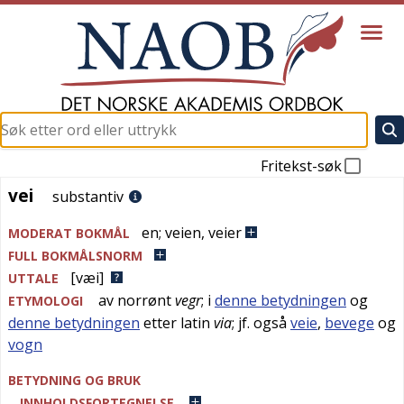
Fritekst-søk
vei
vei
substantiv
en
;
veien
,
veier
MODERAT BOKMÅL
FULL BOKMÅLSNORM
[væi]
UTTALE
av
norrønt
vegr
; i
denne betydningen
og
ETYMOLOGI
denne betydningen
etter
latin
via
; jf. også
veie
,
bevege
og
vogn
BETYDNING OG BRUK
INNHOLDSFORTEGNELSE