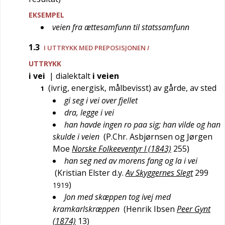
EKSEMPEL
veien fra ættesamfunn til statssamfunn
1.3
I UTTRYKK MED PREPOSISJONEN
I
UTTRYKK
i vei
|
dialektalt
i veien
(ivrig, energisk, målbevisst) av gårde, av sted
1
gi seg i vei over fjellet
dra, legge i vei
han havde ingen ro paa sig; han vilde og han
skulde i veien
(
P.Chr. Asbjørnsen og Jørgen
Moe
Norske Folkeeventyr I (1843)
255
)
han seg ned av morens fang og la i vei
(
Kristian Elster d.y.
Av Skyggernes Slegt
299
)
1919
Jon med skæppen tog ivej med
kramkarlskræppen
(
Henrik Ibsen
Peer Gynt
(1874)
13
)