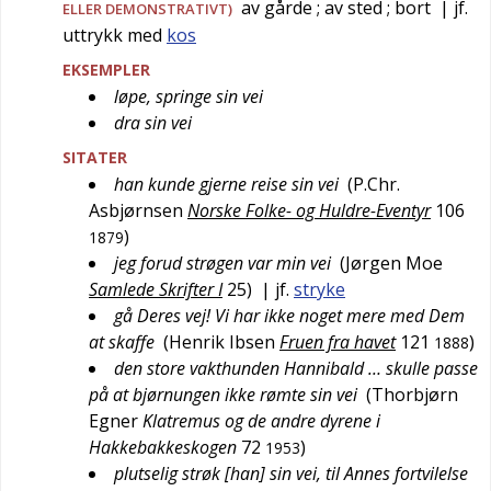
av gårde
; av sted
; bort
| jf.
ELLER DEMONSTRATIVT)
uttrykk med
kos
EKSEMPLER
løpe, springe sin vei
dra sin vei
SITATER
han kunde gjerne reise sin vei
(
P.Chr.
Asbjørnsen
Norske Folke- og Huldre-Eventyr
106
)
1879
jeg forud strøgen var min vei
(
Jørgen Moe
Samlede Skrifter I
25
)
| jf.
stryke
gå Deres vej! Vi har ikke noget mere med Dem
at skaffe
(
Henrik Ibsen
Fruen fra havet
121
)
1888
den store vakthunden Hannibald … skulle passe
på at bjørnungen ikke rømte sin vei
(
Thorbjørn
Egner
Klatremus og de andre dyrene i
Hakkebakkeskogen
72
)
1953
plutselig strøk [han] sin vei, til Annes fortvilelse