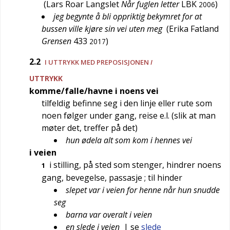
(
Lars Roar Langslet
Når fuglen letter
LBK
)
2006
jeg begynte å bli oppriktig bekymret for at
bussen ville kjøre sin vei uten meg
(
Erika Fatland
Grensen
433
)
2017
2.2
I UTTRYKK MED PREPOSISJONEN
I
UTTRYKK
komme/falle/havne i noens vei
tilfeldig befinne seg i den linje eller rute som
noen følger under gang, reise e.l. (slik at man
møter det, treffer på det)
hun ødela alt som kom i hennes vei
i veien
i stilling, på sted som stenger, hindrer noens
1
gang, bevegelse, passasje
; til hinder
slepet var i veien for henne når hun snudde
seg
barna var overalt i veien
en slede i veien
| se
slede