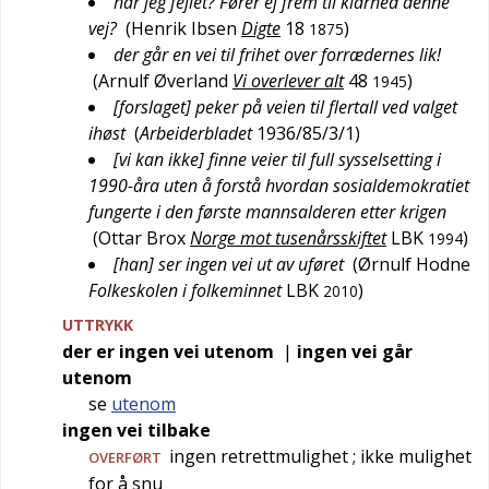
har jeg fejlet? Fører ej frem til klarhed denne
vej?
(
Henrik Ibsen
Digte
18
)
1875
der går en vei til frihet over forrædernes lik!
(
Arnulf Øverland
Vi overlever alt
48
)
1945
[forslaget] peker på veien til flertall ved valget
ihøst
(
Arbeiderbladet
1936/85/3/1
)
[vi kan ikke] finne veier til full sysselsetting i
1990-åra uten å forstå hvordan sosialdemokratiet
fungerte i den første mannsalderen etter krigen
(
Ottar Brox
Norge mot tusenårsskiftet
LBK
)
1994
[han] ser ingen vei ut av uføret
(
Ørnulf Hodne
Folkeskolen i folkeminnet
LBK
)
2010
UTTRYKK
der er ingen vei utenom
|
ingen vei går
utenom
se
utenom
ingen vei tilbake
ingen retrettmulighet
; ikke mulighet
OVERFØRT
for å snu