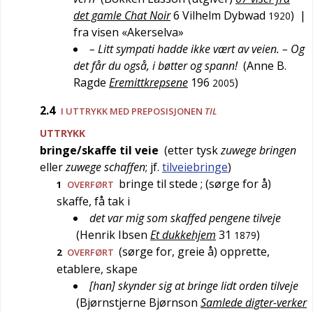
det gamle Chat Noir
6
Vilhelm Dybwad
)
|
1920
fra visen «Akerselva»
– Litt sympati hadde ikke vært av veien. – Og
det får du også, i bøtter og spann!
(
Anne B.
Ragde
Eremittkrepsene
196
)
2005
2.4
I UTTRYKK MED PREPOSISJONEN
TIL
UTTRYKK
bringe/skaffe til veie
(etter
tysk
zuwege bringen
eller
zuwege schaffen
; jf.
tilveiebringe
)
bringe til stede
; (sørge for å)
1
OVERFØRT
skaffe, få tak i
det var mig som skaffed pengene tilveje
(
Henrik Ibsen
Et dukkehjem
31
)
1879
(sørge for, greie å) opprette,
2
OVERFØRT
etablere, skape
[han] skynder sig at bringe lidt orden tilveje
(
Bjørnstjerne Bjørnson
Samlede digter-verker