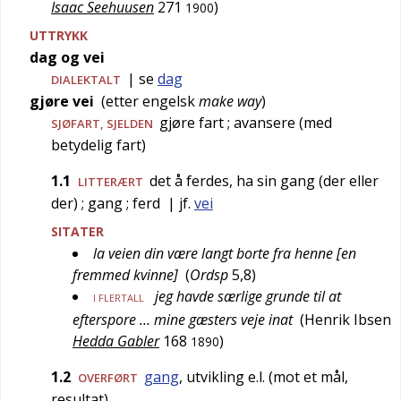
Isaac Seehuusen
271
)
1900
UTTRYKK
dag og vei
| se
dag
DIALEKTALT
gjøre vei
(etter
engelsk
make way
)
gjøre fart
; avansere (med
SJØFART
,
SJELDEN
betydelig fart)
1.1
det å ferdes, ha sin gang (der eller
LITTERÆRT
der)
; gang
; ferd
| jf.
vei
SITATER
la veien din være langt borte fra henne [en
fremmed kvinne]
(
Ordsp
5,8
)
jeg havde særlige grunde til at
I FLERTALL
efterspore … mine gæsters veje inat
(
Henrik Ibsen
Hedda Gabler
168
)
1890
1.2
gang
, utvikling e.l. (mot et mål,
OVERFØRT
resultat)