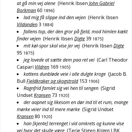
at gå min vej alene
(
Henrik Ibsen
John Gabriel
Borkman
60
)
1896
lad mig få slippe ind den vejen
(
Henrik Ibsen
Vildanden
3
)
1884
fallens top, der den gror på fjeld, mod himlen kækt
finder vejen
(
Henrik Ibsen
Digte
39
)
1875
mit køl-spor skal vise jer vej
(
Henrik Ibsen
Digte
95
)
1875
jeg lovede at sætte dem paa ret vei
(
Carl Theodor
Caspari
Vildren
169
)
1905
kattens dunbløde veie i alle dulgte kroge
(
Jacob B.
Bull
Fjeldkraker og skogstrold
153
)
1906
Ragnfrid famlet sig vei hen til sengen
(
Sigrid
Undset
Kransen
73
)
1920
der aapnet sig likesom en dør ind til et rum, mange
mørke veier ind til mere mørke
(
Sigrid Undset
Kransen
80
)
1920
han [kjente] terrenget i vid omkrets og kunne vise
vei hvor det skulle være
(
Terje Stigen
Krigen
LBK