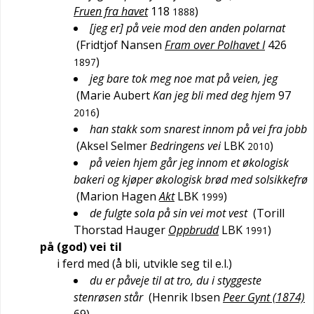
Fruen fra havet
118
)
1888
[jeg er] på veie mod den anden polarnat
(
Fridtjof Nansen
Fram over Polhavet I
426
)
1897
jeg bare tok meg noe mat på veien, jeg
(
Marie Aubert
Kan jeg bli med deg hjem
97
)
2016
han stakk som snarest innom på vei fra jobb
(
Aksel Selmer
Bedringens vei
LBK
)
2010
på veien hjem går jeg innom et økologisk
bakeri og kjøper økologisk brød med solsikkefrø
(
Marion Hagen
Akt
LBK
)
1999
de fulgte sola på sin vei mot vest
(
Torill
Thorstad Hauger
Oppbrudd
LBK
)
1991
på (god) vei til
i ferd med (å bli, utvikle seg til e.l.)
du er påveje til at tro, du i styggeste
stenrøsen står
(
Henrik Ibsen
Peer Gynt (1874)