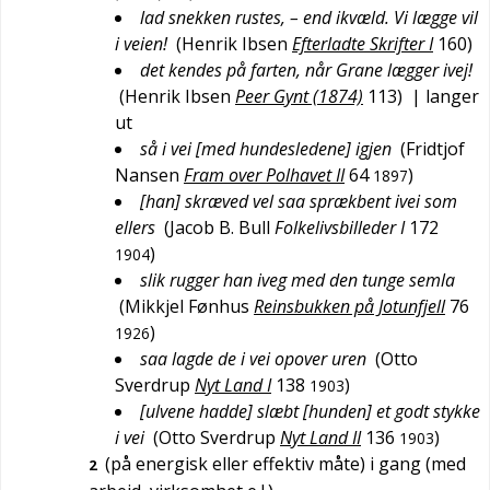
lad snekken rustes, – end ikvæld. Vi lægge vil
i veien!
(
Henrik Ibsen
Efterladte Skrifter I
160
)
det kendes på farten, når Grane lægger ivej!
(
Henrik Ibsen
Peer Gynt (1874)
113
)
| langer
ut
så i vei [med hundesledene] igjen
(
Fridtjof
Nansen
Fram over Polhavet II
64
)
1897
[han] skræved vel saa sprækbent ivei som
ellers
(
Jacob B. Bull
Folkelivsbilleder I
172
)
1904
slik rugger han iveg med den tunge semla
(
Mikkjel Fønhus
Reinsbukken på Jotunfjell
76
)
1926
saa lagde de i vei opover uren
(
Otto
Sverdrup
Nyt Land I
138
)
1903
[ulvene hadde] slæbt [hunden] et godt stykke
i vei
(
Otto Sverdrup
Nyt Land II
136
)
1903
(på energisk eller effektiv måte) i gang (med
2