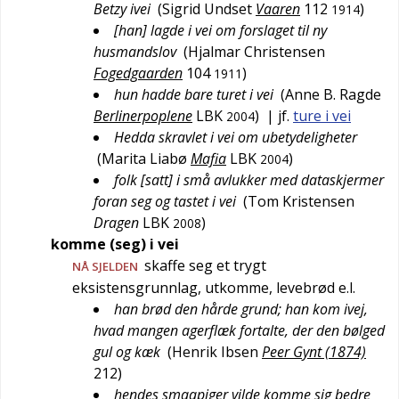
Betzy ivei
(
Sigrid Undset
Vaaren
112
)
1914
[han] lagde i vei om forslaget til ny
husmandslov
(
Hjalmar Christensen
Fogedgaarden
104
)
1911
hun hadde bare turet i vei
(
Anne B. Ragde
Berlinerpoplene
LBK
)
| jf.
ture i vei
2004
Hedda skravlet i vei om ubetydeligheter
(
Marita Liabø
Mafia
LBK
)
2004
folk [satt] i små avlukker med dataskjermer
foran seg og tastet i vei
(
Tom Kristensen
Dragen
LBK
)
2008
komme (seg) i vei
skaffe seg et trygt
NÅ SJELDEN
eksistensgrunnlag, utkomme, levebrød e.l.
han brød den hårde grund; han kom ivej,
hvad mangen agerflæk fortalte, der den bølged
gul og kæk
(
Henrik Ibsen
Peer Gynt (1874)
212
)
hendes smaapiger vilde komme sig bedre