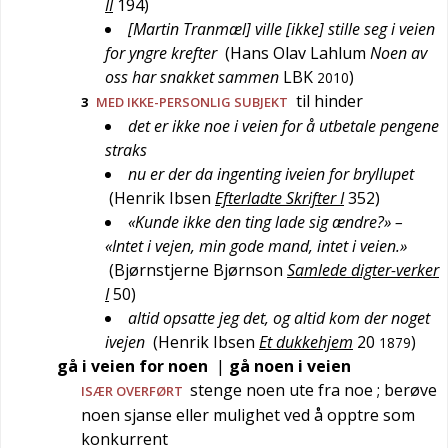
II
194
)
[Martin Tranmæl] ville [ikke] stille seg i veien
for yngre krefter
(
Hans Olav Lahlum
Noen av
oss har snakket sammen
LBK
)
2010
til hinder
3
MED IKKE-PERSONLIG SUBJEKT
det er ikke noe i veien for å utbetale pengene
straks
nu er der da ingenting iveien for bryllupet
(
Henrik Ibsen
Efterladte Skrifter I
352
)
«Kunde ikke den ting lade sig ændre?» –
«Intet i vejen, min gode mand, intet i veien.»
(
Bjørnstjerne Bjørnson
Samlede digter-verker
I
50
)
altid opsatte jeg det, og altid kom der noget
ivejen
(
Henrik Ibsen
Et dukkehjem
20
)
1879
gå i veien for noen
|
gå noen i veien
stenge noen ute fra noe
; berøve
ISÆR
OVERFØRT
noen sjanse eller mulighet ved å opptre som
konkurrent