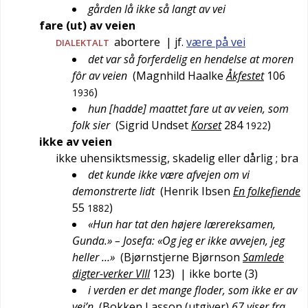
gården lå ikke så langt av vei
fare (ut) av veien
abortere
| jf.
være på vei
DIALEKTALT
det var så forferdelig en hendelse at moren
fôr av veien
(
Magnhild Haalke
Åkfestet
106
)
1936
hun [hadde] maattet fare ut av veien, som
folk sier
(
Sigrid Undset
Korset
284
)
1922
ikke av veien
ikke uhensiktsmessig, skadelig eller dårlig
; bra
det kunde ikke være afvejen om vi
demonstrerte lidt
(
Henrik Ibsen
En folkefiende
55
)
1882
«Hun har tat den højere lærereksamen,
Gunda.» – Josefa: «Og jeg er ikke avvejen, jeg
heller …»
(
Bjørnstjerne Bjørnson
Samlede
digter-verker VIII
123
)
| ikke borte (3)
i verden er det mange floder, som ikke er av
vei’n
(
Bokken Lasson (utgiver)
67 viser fra