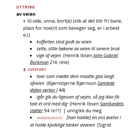
UTTRYKK
av veien
til side, unna, bort(e) (slik at det blir fri bane,
1
plass for noe(n) som beveger seg, er i arbeid
e.l.)
kofferten stod godt av veien
sette, stille bøkene av veien til senere bruk
vige af vejen
(
Henrik Ibsen
John Gabriel
Borkman
216
)
1896
2
OVERFØRT
hver som mødte dem maatte gaa langt
afveien
(
Bjørnstjerne Bjørnson
Samlede
digter-verker I
44
)
igår gik du ligesom af vejen, så jeg ikke fik
tale et ord med dig
(
Henrik Ibsen
Samfundets
støtter
94
)
| unngikk du meg
1877
[han hadde] en viss øvelse i
SAMMENSKREVET
at holde kjedelige tanker avveien
(
Sigrid