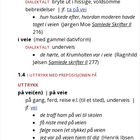
bryte ut i hissige, voldsomme
DIALEKTALT
bebreidelser
| jf.
ta på vei
hun huskede efter, hvordan moderen havde
taget i veien
(
Jørgen Moe
Samlede Skrifter II
216
)
i veie
(med gammel dativform)
underveis
DIALEKTALT
de hørte, at Krumholten var i veie
(
Ragnhild
Jølsen
Samlede skrifter II
277
)
1.4
I UTTRYKK MED PREPOSISJONEN
PÅ
UTTRYKK
på vei(en)
|
på veie
på gang, ferd, reise e.l. (til et sted), underveis
|
jf.
vei
de traff ham på vei til skolen
få niste med på veien
følge noen (et stykke) på veien
jeg var på vejen hjem til dig
(
Henrik Ibsen