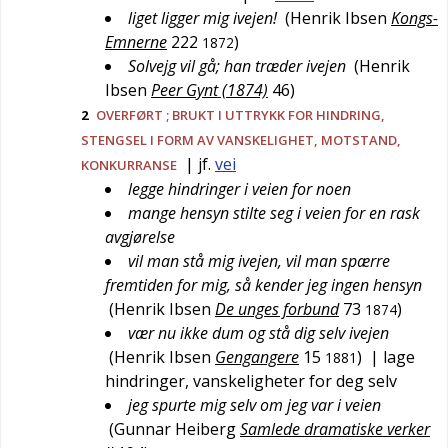
liget ligger mig ivejen!
(
Henrik Ibsen
Kongs-
Emnerne
222
)
1872
Solvejg vil gå; han træder ivejen
(
Henrik
Ibsen
Peer Gynt (1874)
46
)
2
OVERFØRT
; BRUKT I UTTRYKK FOR HINDRING,
STENGSEL I FORM AV VANSKELIGHET, MOTSTAND,
| jf.
vei
KONKURRANSE
legge hindringer i veien for noen
mange hensyn stilte seg i veien for en rask
avgjørelse
vil man stå mig ivejen, vil man spærre
fremtiden for mig, så kender jeg ingen hensyn
(
Henrik Ibsen
De unges forbund
73
)
1874
vær nu ikke dum og stå dig selv ivejen
(
Henrik Ibsen
Gengangere
15
)
| lage
1881
hindringer, vanskeligheter for deg selv
jeg spurte mig selv om jeg var i veien
(
Gunnar Heiberg
Samlede dramatiske verker