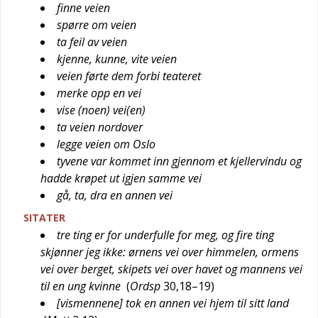
finne veien
spørre om veien
ta feil av veien
kjenne, kunne, vite veien
veien førte dem forbi teateret
merke opp en vei
vise (noen) vei(en)
ta veien nordover
legge veien om Oslo
tyvene var kommet inn gjennom et kjellervindu og
hadde krøpet ut igjen samme vei
gå, ta, dra en annen vei
SITATER
tre ting er for underfulle for meg, og fire ting
skjønner jeg ikke: ørnens vei over himmelen, ormens
vei over berget, skipets vei over havet og mannens vei
til en ung kvinne
(
Ordsp
30,18–19
)
[vismennene] tok en annen vei hjem til sitt land