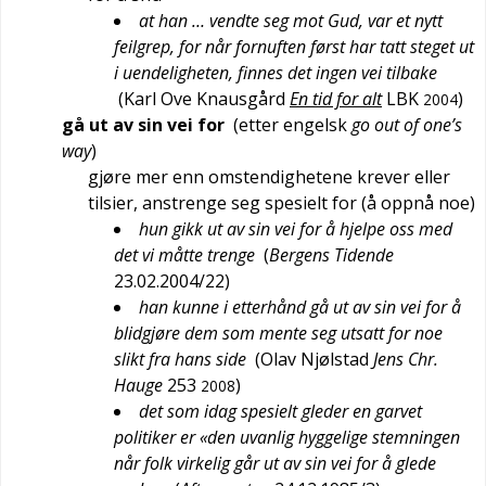
at han … vendte seg mot Gud, var et nytt
feilgrep, for når fornuften først har tatt steget ut
i uendeligheten, finnes det ingen vei tilbake
(
Karl Ove Knausgård
En tid for alt
LBK
)
2004
gå ut av sin vei for
(etter
engelsk
go out of one’s
way
)
gjøre mer enn omstendighetene krever eller
tilsier, anstrenge seg spesielt for (å oppnå noe)
hun gikk ut av sin vei for å hjelpe oss med
det vi måtte trenge
(
Bergens Tidende
23.02.2004/22
)
han kunne i etterhånd gå ut av sin vei for å
blidgjøre dem som mente seg utsatt for noe
slikt fra hans side
(
Olav Njølstad
Jens Chr.
Hauge
253
)
2008
det som idag spesielt gleder en garvet
politiker er «den uvanlig hyggelige stemningen
når folk virkelig går ut av sin vei for å glede