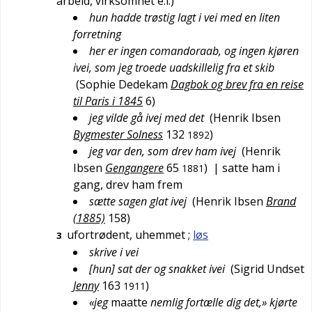
arbeid, virksomhet e.l.)
hun hadde trøstig lagt i vei med en liten
forretning
her er ingen comandoraab, og ingen kjøren
ivei, som jeg troede uadskillelig fra et skib
(
Sophie Dedekam
Dagbok og brev fra en reise
til Paris i 1845
6
)
jeg vilde gå ivej med det
(
Henrik Ibsen
Bygmester Solness
132
)
1892
jeg var den, som drev ham ivej
(
Henrik
Ibsen
Gengangere
65
)
| satte ham i
1881
gang, drev ham frem
sætte sagen glat ivej
(
Henrik Ibsen
Brand
(1885)
158
)
ufortrødent, uhemmet
;
løs
3
skrive i vei
[hun] sat der og snakket ivei
(
Sigrid Undset
Jenny
163
)
1911
«jeg
maatte
nemlig fortælle dig det,» kjørte