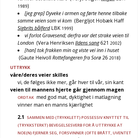
)
1989
[jeg grep] Dyveke i armen og førte henne tilbake
samme veien som vi kom
(
Bergljot Hobæk Haff
Sigbrits bålferd
LBK
)
1999
vi forlot Gravesend; derfra var det strake veien til
London
(
Vera Henriksen
Ildens sang
621
)
2002
[han] tok frakken min og viste vei inn i huset
(
Gaute Heivoll
Rottefangeren fra Sorø
26
)
2018
UTTRYKK
våre/deres veier skilles
vi, de følges ikke mer, går hver til vår, sin kant
veien til mannens hjerte går gjennom magen
med god mat, dyktighet i matlagning
ORDTAK
vinner man en manns kjærlighet
2.1
SAMMEN MED (TRYKKLETT) POSSESSIV KNYTTET TIL
(TRYKKSTERKT) BEVEGELSESVERB FOR Å UTTRYKKE AT
NOE(N) FJERNER SEG, FORSVINNER (OFTE BRÅTT, UVENTET