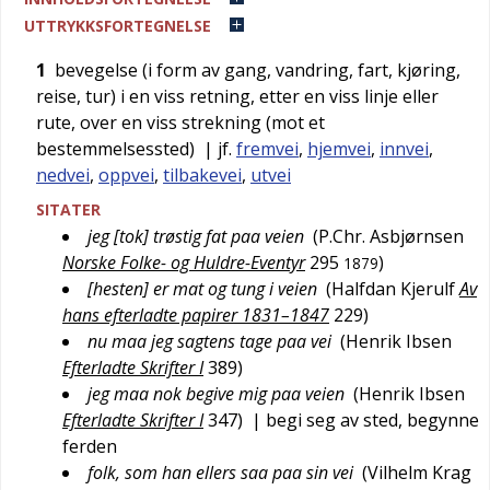
UTTRYKKSFORTEGNELSE
1
bevegelse (i form av gang, vandring, fart, kjøring,
reise, tur) i en viss retning, etter en viss linje eller
rute, over en viss strekning (mot et
bestemmelsessted)
| jf.
fremvei
,
hjemvei
,
innvei
,
nedvei
,
oppvei
,
tilbakevei
,
utvei
SITATER
jeg [tok] trøstig fat paa veien
(
P.Chr. Asbjørnsen
Norske Folke- og Huldre-Eventyr
295
)
1879
[hesten] er mat og tung i veien
(
Halfdan Kjerulf
Av
hans efterladte papirer 1831–1847
229
)
nu maa jeg sagtens tage paa vei
(
Henrik Ibsen
Efterladte Skrifter I
389
)
jeg maa nok begive mig paa veien
(
Henrik Ibsen
Efterladte Skrifter I
347
)
| begi seg av sted, begynne
ferden
folk, som han ellers saa paa sin vei
(
Vilhelm Krag