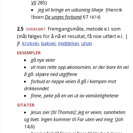
VII
285
)
jeg vil bringe en udsoning tilveje
(
Henrik
Ibsen
De unges forbund
67
)
1874
2.5
fremgangsmåte, metode e.l. som
OVERFØRT
(må) følges for å nå et resultat, få noe utført e.l.
|
jf.
krokvei
,
bakvei
,
middelvei
,
utvei
EKSEMPLER
gå nye veier
vil man rette opp økonomien, er der bare én vei
å gå: skjære ned utgiftene
forbud er neppe veien å gå i kampen mot
drikkeondet
finne, peke på en vei ut av vanskelighetene
SITATER
Jesus sier [til Thomas]: Jeg er veien, sannheten
og livet. Ingen kommer til Far uten ved meg
(
Joh
14,6
)