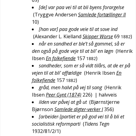
69
)
[de] var paa vei til at bli byens forargelse
(
Tryggve Andersen
Samlede fortællinger II
10
)
[han var] paa gode veie til at sove ind
(
Alexander L. Kielland
Skipper Worse
69
)
1882
når en sandhed er ble’t så gammel, så er
den også på gode veje til at bli’ en løgn
(
Henrik
Ibsen
En folkefiende
157
)
1882
sandheder, som er så vidt tilårs, at de er på
vejen til at bli’ affældige
(
Henrik Ibsen
En
folkefiende
157
)
1882
gråd, men halvt på vej til sang
(
Henrik
Ibsen
Peer Gynt (1874)
226
)
| halvveis
ilden var påvej at gå ut
(
Bjørnstjerne
Bjørnson
Samlede digter-verker I
356
)
[arbeider-]partiet er på god vei til å bli et
socialistisk reformparti
(
Tidens Tegn
1932/81/2/1
)