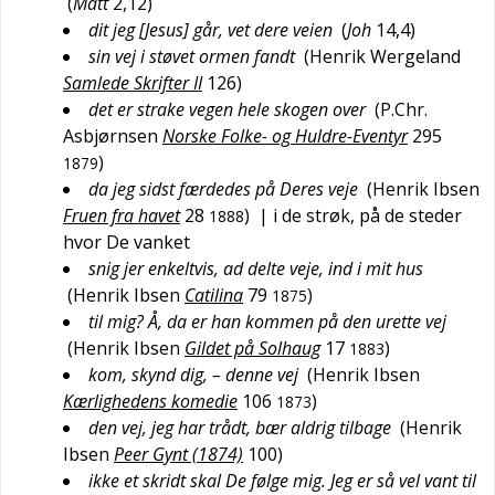
(
Matt
2,12
)
dit jeg [Jesus] går, vet dere veien
(
Joh
14,4
)
sin vej i støvet ormen fandt
(
Henrik Wergeland
Samlede Skrifter II
126
)
det er strake vegen hele skogen over
(
P.Chr.
Asbjørnsen
Norske Folke- og Huldre-Eventyr
295
)
1879
da jeg sidst færdedes på Deres veje
(
Henrik Ibsen
Fruen fra havet
28
)
| i de strøk, på de steder
1888
hvor De vanket
snig jer enkeltvis, ad delte veje, ind i mit hus
(
Henrik Ibsen
Catilina
79
)
1875
til mig? Å, da er han kommen på den urette vej
(
Henrik Ibsen
Gildet på Solhaug
17
)
1883
kom, skynd dig, – denne vej
(
Henrik Ibsen
Kærlighedens komedie
106
)
1873
den vej, jeg har trådt, bær aldrig tilbage
(
Henrik
Ibsen
Peer Gynt (1874)
100
)
ikke et skridt skal De følge mig. Jeg er så vel vant til