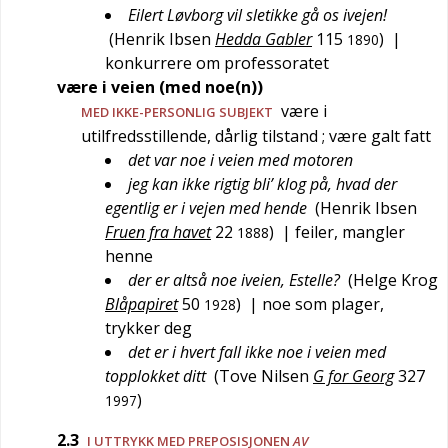
Eilert Løvborg vil sletikke gå os ivejen!
(
Henrik Ibsen
Hedda Gabler
115
)
|
1890
konkurrere om professoratet
være i veien (med noe(n))
være i
MED IKKE-PERSONLIG SUBJEKT
utilfredsstillende, dårlig tilstand
; være galt fatt
det var noe i veien med motoren
jeg kan ikke rigtig bli’ klog på, hvad der
egentlig er i vejen med hende
(
Henrik Ibsen
Fruen fra havet
22
)
| feiler, mangler
1888
henne
der er altså noe iveien, Estelle?
(
Helge Krog
Blåpapiret
50
)
| noe som plager,
1928
trykker deg
det er i hvert fall ikke noe i veien med
topplokket ditt
(
Tove Nilsen
G for Georg
327
)
1997
2.3
I UTTRYKK MED PREPOSISJONEN
AV