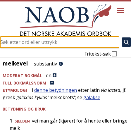
Fritekst-søk
melkevei
melkevei
substantiv
en
MODERAT BOKMÅL
FULL BOKMÅLSNORM
i
denne betydningen
etter
latin
via lactea
, jf.
ETYMOLOGI
gresk
galaxias kyklos
'
melkekrets
'; se
galakse
BETYDNING OG BRUK
1
vei man går (kjører) for å hente eller bringe
SJELDEN
melk