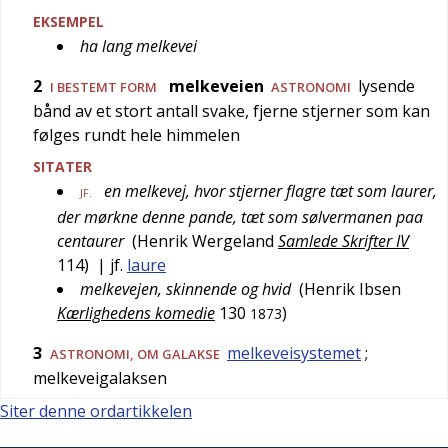
EKSEMPEL
ha lang melkevei
2
melkeveien
lysende
I BESTEMT FORM
ASTRONOMI
bånd av et stort antall svake, fjerne stjerner som kan
følges rundt hele himmelen
SITATER
en melkevej, hvor stjerner flagre tæt som laurer,
JF.
der mørkne denne pande, tæt som sølvermanen paa
centaurer
(
Henrik Wergeland
Samlede Skrifter IV
114
)
| jf.
laure
melkevejen, skinnende og hvid
(
Henrik Ibsen
Kærlighedens komedie
130
)
1873
3
melkeveisystemet
;
ASTRONOMI
, OM GALAKSE
melkeveigalaksen
Siter denne ordartikkelen