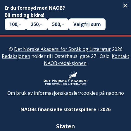
Er du fornøyd med NAOB?
Bli med og bidra!
100,–
250,–
500,–
Valgfri sum
©
Det Norske Akademi for Språk og Litteratur
2026
Redaksjonen
holder til i Osterhaus' gate 27 i Oslo.
Kontakt
NAOB-redaksjonen
.
Om bruk av informasjonskapsler/cookies på naob.no
NAOBs finansielle støttespillere i 2026
Staten