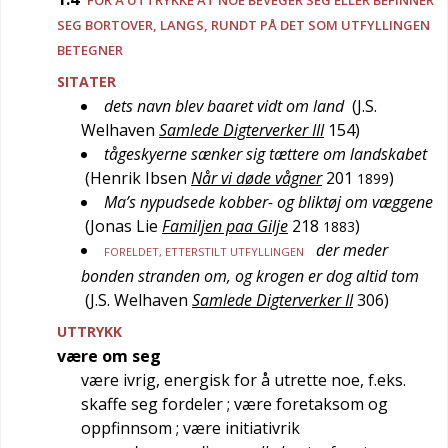
FOR Å UTTRYKKE AT NOE BEVEGER SEG ELLER BEFINNER
SEG BORTOVER, LANGS, RUNDT PÅ DET SOM UTFYLLINGEN
BETEGNER
SITATER
dets navn blev baaret vidt om land
(
J.S.
Welhaven
Samlede Digterverker III
154
)
tågeskyerne sænker sig tættere om landskabet
(
Henrik Ibsen
Når vi døde vågner
201
)
1899
Ma’s nypudsede kobber- og bliktøj om væggene
(
Jonas Lie
Familjen paa Gilje
218
)
1883
der meder
FORELDET
, ETTERSTILT UTFYLLINGEN
bonden stranden om, og krogen er dog altid tom
(
J.S. Welhaven
Samlede Digterverker II
306
)
UTTRYKK
være om seg
være ivrig, energisk for å utrette noe, f.eks.
skaffe seg fordeler
; være foretaksom og
oppfinnsom
; være initiativrik