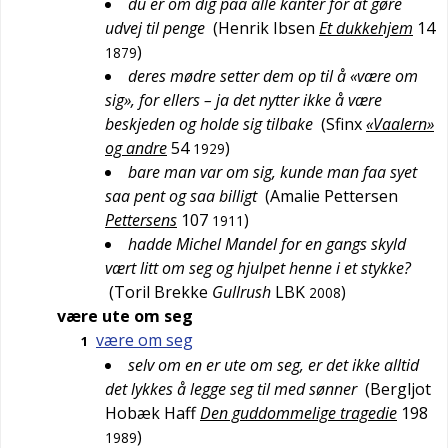
du er om dig paa alle kanter for at gøre
udvej til penge
(
Henrik Ibsen
Et dukkehjem
14
)
1879
deres mødre setter dem op til å «være om
sig», for ellers – ja det nytter ikke å være
beskjeden og holde sig tilbake
(
Sfinx
«Vaalern»
og andre
54
)
1929
bare man var om sig, kunde man faa syet
saa pent og saa billigt
(
Amalie Pettersen
Pettersens
107
)
1911
hadde Michel Mandel for en gangs skyld
vært litt om seg og hjulpet henne i et stykke?
(
Toril Brekke
Gullrush
LBK
)
2008
være ute om seg
være om seg
1
selv om en er ute om seg, er det ikke alltid
det lykkes å legge seg til med sønner
(
Bergljot
Hobæk Haff
Den guddommelige tragedie
198
)
1989