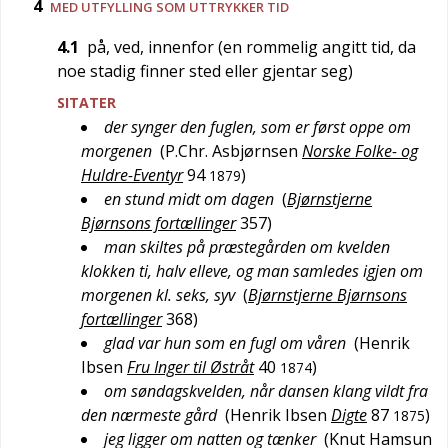
4
MED UTFYLLING SOM UTTRYKKER TID
4.1
på, ved, innenfor (en rommelig angitt tid, da
noe stadig finner sted eller gjentar seg)
SITATER
der synger den fuglen, som er først oppe om
morgenen
(
P.Chr. Asbjørnsen
Norske Folke- og
Huldre-Eventyr
94
)
1879
en stund midt om dagen
(
Bjørnstjerne
Bjørnsons fortællinger
357
)
man skiltes på præstegården om kvelden
klokken ti, halv elleve, og man samledes igjen om
morgenen kl. seks, syv
(
Bjørnstjerne Bjørnsons
fortællinger
368
)
glad var hun som en fugl om våren
(
Henrik
Ibsen
Fru Inger til Østråt
40
)
1874
om søndagskvelden, når dansen klang vildt fra
den nærmeste gård
(
Henrik Ibsen
Digte
87
)
1875
jeg ligger om natten og tænker
(
Knut Hamsun