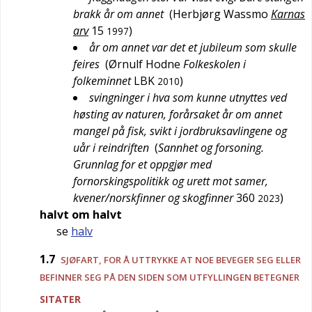
brakk år om annet
(
Herbjørg Wassmo
Karnas
arv
15
)
1997
år om annet var det et jubileum som skulle
feires
(
Ørnulf Hodne
Folkeskolen i
folkeminnet
LBK
)
2010
svingninger i hva som kunne utnyttes ved
høsting av naturen, forårsaket år om annet
mangel på fisk, svikt i jordbruksavlingene og
uår i reindriften
(
Sannhet og forsoning.
Grunnlag for et oppgjør med
fornorskingspolitikk og urett mot samer,
kvener/norskfinner og skogfinner
360
)
2023
halvt om halvt
se
halv
1.7
SJØFART
, FOR Å UTTRYKKE AT NOE BEVEGER SEG ELLER
BEFINNER SEG PÅ DEN SIDEN SOM UTFYLLINGEN BETEGNER
SITATER