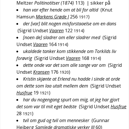
Meltzer
Politinotitser (1874)
113
)
| sikker på
han var efter hende om at bli for altid
(
Knut
Hamsun
Markens Grøde I
256
)
1917
der [var] blit nogen misforstaaelse om en dans
(
Sigrid Undset
Vaaren
122
)
1914
[noen de] sladrer om eller sladrer med
(
Sigrid
Undset
Vaaren
164
)
1914
ukaldede tanker kom stikkende om Torkilds liv
forøvrig
(
Sigrid Undset
Vaaren
168
)
1914
dette onde var det som alle sange var om
(
Sigrid
Undset
Kransen
176
)
1920
Kristin skjønte at Erlend nu hadde i sinde at orde
om dette som laa utalt mellem dem
(
Sigrid Undset
Husfrue
19
)
1921
har du nogengang spurt om mig, at jeg har gjort
det som var til mit eget bedste
(
Sigrid Undset
Husfrue
28
)
1921
tvil om gud og tvil om mennesker
(
Gunnar
Heiberg
Samlede dramatiske verker III
60
)