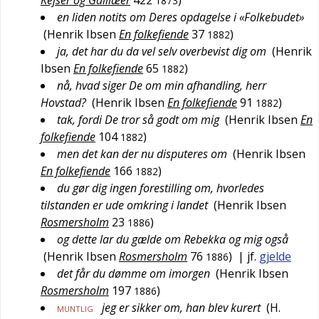
Kejser og Galilæer
422
)
1873
en liden notits om Deres opdagelse i «Folkebudet»
(
Henrik Ibsen
En folkefiende
37
)
1882
ja, det har du da vel selv overbevist dig om
(
Henrik
Ibsen
En folkefiende
65
)
1882
nå, hvad siger De om min afhandling, herr
Hovstad?
(
Henrik Ibsen
En folkefiende
91
)
1882
tak, fordi De tror så godt om mig
(
Henrik Ibsen
En
folkefiende
104
)
1882
men det kan der nu disputeres om
(
Henrik Ibsen
En folkefiende
166
)
1882
du gør dig ingen forestilling om, hvorledes
tilstanden er ude omkring i landet
(
Henrik Ibsen
Rosmersholm
23
)
1886
og dette lar du gælde om Rebekka og mig også
(
Henrik Ibsen
Rosmersholm
76
)
| jf.
gjelde
1886
det får du dømme om imorgen
(
Henrik Ibsen
Rosmersholm
197
)
1886
jeg er sikker om, han blev kurert
(
H.
MUNTLIG