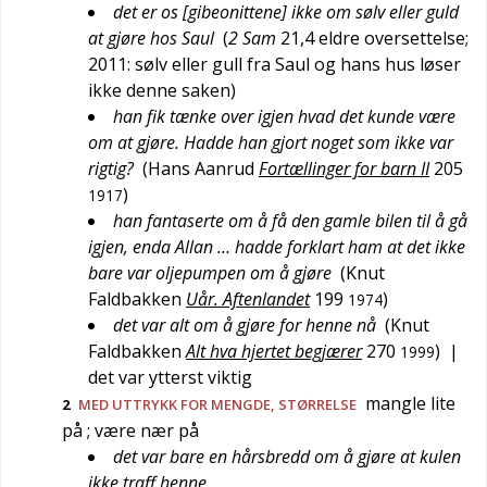
det er os [gibeonittene] ikke om sølv eller guld
at gjøre hos Saul
(
2 Sam
21,4 eldre oversettelse;
2011: sølv eller gull fra Saul og hans hus løser
ikke denne saken
)
han fik tænke over igjen hvad det kunde være
om at gjøre. Hadde han gjort noget som ikke var
rigtig?
(
Hans Aanrud
Fortællinger for barn II
205
)
1917
han fantaserte om å få den gamle bilen til å gå
igjen, enda Allan … hadde forklart ham at det ikke
bare var oljepumpen om å gjøre
(
Knut
Faldbakken
Uår. Aftenlandet
199
)
1974
det var alt om å gjøre for henne nå
(
Knut
Faldbakken
Alt hva hjertet begjærer
270
)
|
1999
det var ytterst viktig
mangle lite
2
MED UTTRYKK FOR MENGDE, STØRRELSE
på
; være nær på
det var bare en hårsbredd om å gjøre at kulen
ikke traff henne