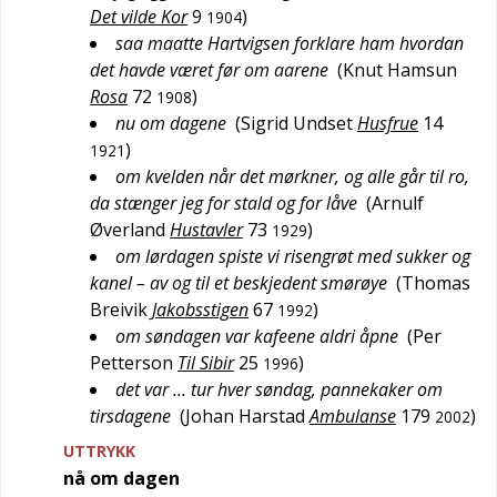
Det vilde Kor
9
)
1904
saa maatte Hartvigsen forklare ham hvordan
det havde været før om aarene
(
Knut Hamsun
Rosa
72
)
1908
nu om dagene
(
Sigrid Undset
Husfrue
14
)
1921
om kvelden når det mørkner, og alle går til ro,
da stænger jeg for stald og for låve
(
Arnulf
Øverland
Hustavler
73
)
1929
om lørdagen spiste vi risengrøt med sukker og
kanel – av og til et beskjedent smørøye
(
Thomas
Breivik
Jakobsstigen
67
)
1992
om søndagen var kafeene aldri åpne
(
Per
Petterson
Til Sibir
25
)
1996
det var … tur hver søndag, pannekaker om
tirsdagene
(
Johan Harstad
Ambulanse
179
)
2002
UTTRYKK
nå om dagen