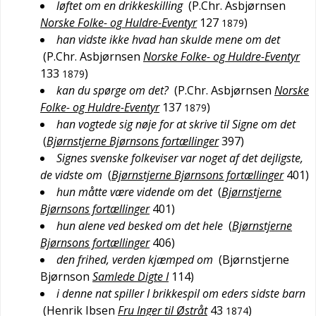
løftet om en drikkeskilling
(
P.Chr. Asbjørnsen
Norske Folke- og Huldre-Eventyr
127
)
1879
han vidste ikke hvad han skulde mene om det
(
P.Chr. Asbjørnsen
Norske Folke- og Huldre-Eventyr
133
)
1879
kan du spørge om det?
(
P.Chr. Asbjørnsen
Norske
Folke- og Huldre-Eventyr
137
)
1879
han vogtede sig nøje for at skrive til Signe om det
(
Bjørnstjerne Bjørnsons fortællinger
397
)
Signes svenske folkeviser var noget af det dejligste,
de vidste om
(
Bjørnstjerne Bjørnsons fortællinger
401
)
hun måtte være vidende om det
(
Bjørnstjerne
Bjørnsons fortællinger
401
)
hun alene ved besked om det hele
(
Bjørnstjerne
Bjørnsons fortællinger
406
)
den frihed, verden kjæmped om
(
Bjørnstjerne
Bjørnson
Samlede Digte I
114
)
i denne nat spiller I brikkespil om eders sidste barn
(
Henrik Ibsen
Fru Inger til Østråt
43
)
1874