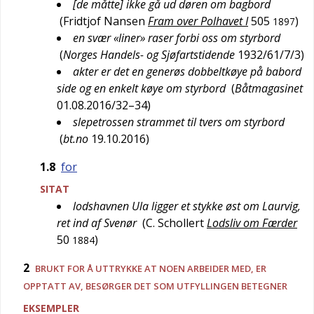
[de måtte] ikke gå ud døren om bagbord
(
Fridtjof Nansen
Fram over Polhavet I
505
)
1897
en svær «liner» raser forbi oss om styrbord
(
Norges Handels- og Sjøfartstidende
1932/61/7/3
)
akter er det en generøs dobbeltkøye på babord
side og en enkelt køye om styrbord
(
Båtmagasinet
01.08.2016/32–34
)
slepetrossen strammet til tvers om styrbord
(
bt.no
19.10.2016
)
1.8
for
SITAT
lodshavnen Ula ligger et stykke øst om Laurvig,
ret ind af Svenør
(
C. Schollert
Lodsliv om Færder
50
)
1884
2
BRUKT FOR Å UTTRYKKE AT NOEN ARBEIDER MED, ER
OPPTATT AV, BESØRGER DET SOM UTFYLLINGEN BETEGNER
EKSEMPLER