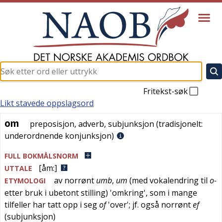
Fritekst-søk
Likt stavede oppslagsord
om
om
preposisjon
,
adverb
,
subjunksjon
(tradisjonelt:
underordnende konjunksjon
)
FULL BOKMÅLSNORM
[åm:]
UTTALE
av
norrønt
umb
,
um
(med vokalendring til
o-
ETYMOLOGI
etter bruk i ubetont stilling) '
omkring
', som i mange
tilfeller har tatt opp i seg
of
'
over
'; jf. også
norrønt
ef
(subjunksjon)