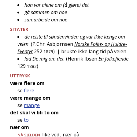
han var alene om (å gjøre) det
gå sammen om noe
samarbeide om noe
SITATER
de reiste til søndenvinden og var ikke længe om
veien
(
P.Chr. Asbjørnsen
Norske Folke- og Huldre-
Eventyr
252
)
| brukte ikke lang tid på veien
1879
lad De mig om det
(
Henrik Ibsen
En folkefiende
129
)
1882
UTTRYKK
være flere om
se
flere
være mange om
se
mange
det skal vi bli to om
se
to
nær om
like ved
; nær på
NÅ SJELDEN