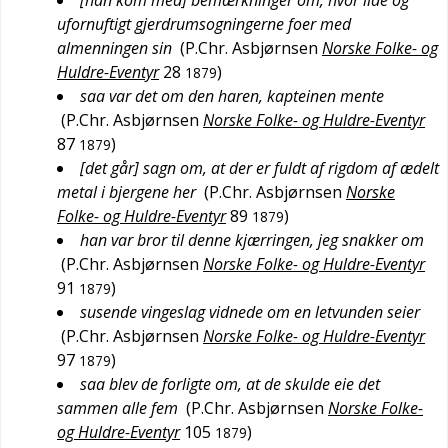
[han kom med] bemærkninger om, hvor ilde og
ufornuftigt gjerdrumsogningerne foer med
almenningen sin
(
P.Chr. Asbjørnsen
Norske Folke- og
Huldre-Eventyr
28
)
1879
saa var det om den haren, kapteinen mente
(
P.Chr. Asbjørnsen
Norske Folke- og Huldre-Eventyr
87
)
1879
[det går] sagn om, at der er fuldt af rigdom af ædelt
metal i bjergene her
(
P.Chr. Asbjørnsen
Norske
Folke- og Huldre-Eventyr
89
)
1879
han var bror til denne kjærringen, jeg snakker om
(
P.Chr. Asbjørnsen
Norske Folke- og Huldre-Eventyr
91
)
1879
susende vingeslag vidnede om en letvunden seier
(
P.Chr. Asbjørnsen
Norske Folke- og Huldre-Eventyr
97
)
1879
saa blev de forligte om, at de skulde eie det
sammen alle fem
(
P.Chr. Asbjørnsen
Norske Folke-
og Huldre-Eventyr
105
)
1879