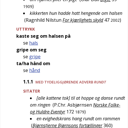
)
1909
kikkerten hun hadde hatt hengende om halsen
(
Ragnhild Nilstun
For kjærlighets skyld
47
)
2002
UTTRYKK
kaste seg om halsen på
se
hals
gripe om seg
se
gripe
ta/ha hånd om
se
hånd
1.1.1
MED TYDELIGGJØRENDE ADVERB
RUNDT
SITATER
[alle kattene tok] til at hoppe og danse rundt
om ringen
(
P.Chr. Asbjørnsen
Norske Folke-
og Huldre-Eventyr
172
)
1879
en evighedskrans hang rundt om rammen
(
Bjørnstjerne Bjørnsons fortællinger
360
)