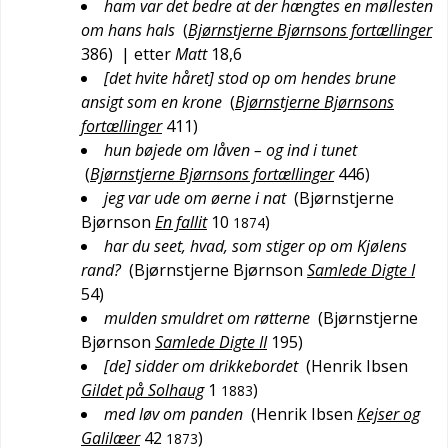
ham var det bedre at der hængtes en møllesten
om hans hals
(
Bjørnstjerne Bjørnsons fortællinger
386
)
| etter
Matt
18,6
[det hvite håret] stod op om hendes brune
ansigt som en krone
(
Bjørnstjerne Bjørnsons
fortællinger
411
)
hun bøjede om låven – og ind i tunet
(
Bjørnstjerne Bjørnsons fortællinger
446
)
jeg var ude om øerne i nat
(
Bjørnstjerne
Bjørnson
En fallit
10
)
1874
har du seet, hvad, som stiger op om Kjølens
rand?
(
Bjørnstjerne Bjørnson
Samlede Digte I
54
)
mulden smuldret om røtterne
(
Bjørnstjerne
Bjørnson
Samlede Digte II
195
)
[de] sidder om drikkebordet
(
Henrik Ibsen
Gildet på Solhaug
1
)
1883
med løv om panden
(
Henrik Ibsen
Kejser og
Galilæer
42
)
1873