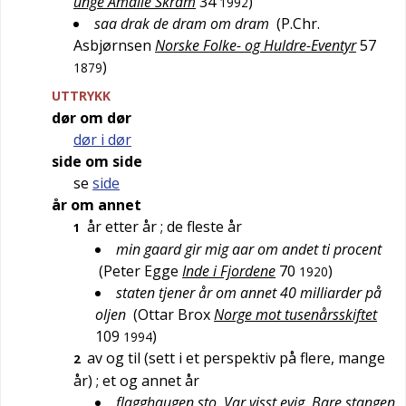
unge Amalie Skram
34
)
1992
saa drak de dram om dram
(
P.Chr.
Asbjørnsen
Norske Folke- og Huldre-Eventyr
57
)
1879
UTTRYKK
dør om dør
dør i dør
side om side
se
side
år om annet
år etter år
; de fleste år
1
min gaard gir mig aar om andet ti procent
(
Peter Egge
Inde i Fjordene
70
)
1920
staten tjener år om annet 40 milliarder på
oljen
(
Ottar Brox
Norge mot tusenårsskiftet
109
)
1994
av og til (sett i et perspektiv på flere, mange
2
år)
; et og annet år
flagghaugen sto. Var visst evig. Bare stangen