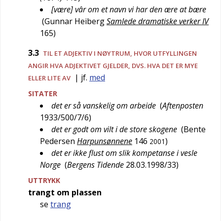
[være] vâr om et navn vi har den ære at bære
(
Gunnar Heiberg
Samlede dramatiske verker IV
165
)
3.3
TIL ET ADJEKTIV I NØYTRUM, HVOR UTFYLLINGEN
ANGIR HVA ADJEKTIVET GJELDER, DVS. HVA DET ER MYE
| jf.
med
ELLER LITE AV
SITATER
det er så vanskelig om arbeide
(
Aftenposten
1933/500/7/6
)
det er godt om vilt i de store skogene
(
Bente
Pedersen
Harpunsønnene
146
)
2001
det er ikke flust om slik kompetanse i vesle
Norge
(
Bergens Tidende
28.03.1998/33
)
UTTRYKK
trangt om plassen
se
trang