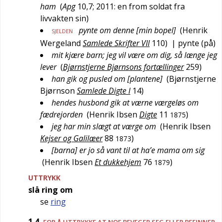
ham
(
Apg
10,7; 2011: en from soldat fra
livvakten sin
)
pynte om denne [min bopel]
(
Henrik
SJELDEN
Wergeland
Samlede Skrifter VII
110
)
| pynte (på)
mit kjære barn; jeg vil være om dig, så længe jeg
lever
(
Bjørnstjerne Bjørnsons fortællinger
259
)
han gik og pusled om [plantene]
(
Bjørnstjerne
Bjørnson
Samlede Digte I
14
)
hendes husbond gik at værne værgeløs om
fædrejorden
(
Henrik Ibsen
Digte
11
)
1875
jeg har min slægt at værge om
(
Henrik Ibsen
Kejser og Galilæer
88
)
1873
[barna] er jo så vant til at ha’e mama om sig
(
Henrik Ibsen
Et dukkehjem
76
)
1879
UTTRYKK
slå ring om
se
ring
1.4