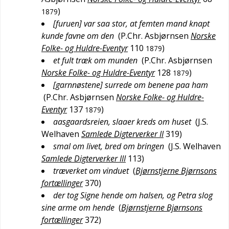
)
1879
[furuen] var saa stor, at femten mand knapt
kunde favne om den
(
P.Chr. Asbjørnsen
Norske
Folke- og Huldre-Eventyr
110
)
1879
et fult træk om munden
(
P.Chr. Asbjørnsen
Norske Folke- og Huldre-Eventyr
128
)
1879
[garnnøstene] surrede om benene paa ham
(
P.Chr. Asbjørnsen
Norske Folke- og Huldre-
Eventyr
137
)
1879
aasgaardsreien, slaaer kreds om huset
(
J.S.
Welhaven
Samlede Digterverker II
319
)
smal om livet, bred om bringen
(
J.S. Welhaven
Samlede Digterverker III
113
)
træverket om vinduet
(
Bjørnstjerne Bjørnsons
fortællinger
370
)
der tog Signe hende om halsen, og Petra slog
sine arme om hende
(
Bjørnstjerne Bjørnsons
fortællinger
372
)