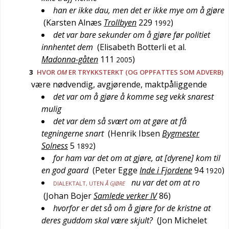
han er ikke dau, men det er ikke mye om å gjøre
(
Karsten Alnæs
Trollbyen
229
)
1992
det var bare sekunder om å gjøre før politiet
innhentet dem
(
Elisabeth Botterli et al.
Madonna-gåten
111
)
2005
3
HVOR
OM
ER TRYKKSTERKT (OG OPPFATTES SOM ADVERB)
være nødvendig, avgjørende, maktpåliggende
det var om å gjøre å komme seg vekk snarest
mulig
det var dem så svært om at gøre at få
tegningerne snart
(
Henrik Ibsen
Bygmester
Solness
5
)
1892
for ham var det om at gjøre, at [dyrene] kom til
en god gaard
(
Peter Egge
Inde i Fjordene
94
)
1920
nu var det om at ro
DIALEKTALT
, UTEN
Å GJØRE
(
Johan Bojer
Samlede verker IV
86
)
hvorfor er det så om å gjøre for de kristne at
deres guddom skal være skjult?
(
Jon Michelet