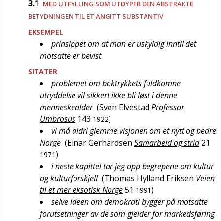
3.1
MED UTFYLLING SOM UTDYPER DEN ABSTRAKTE
BETYDNINGEN TIL ET ANGITT SUBSTANTIV
EKSEMPEL
prinsippet om at man er uskyldig inntil det
motsatte er bevist
SITATER
problemet om boktrykkets fuldkomne
utryddelse vil sikkert ikke bli løst i denne
menneskealder
(
Sven Elvestad
Professor
Umbrosus
143
)
1922
vi må aldri glemme visjonen om et nytt og bedre
Norge
(
Einar Gerhardsen
Samarbeid og strid
21
)
1971
i neste kapittel tar jeg opp begrepene om kultur
og kulturforskjell
(
Thomas Hylland Eriksen
Veien
til et mer eksotisk Norge
51
)
1991
selve ideen om demokrati bygger på motsatte
forutsetninger av de som gjelder for markedsføring