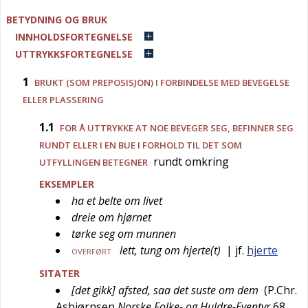
BETYDNING OG BRUK
INNHOLDSFORTEGNELSE
UTTRYKKSFORTEGNELSE
1
BRUKT (SOM PREPOSISJON) I FORBINDELSE MED BEVEGELSE
ELLER PLASSERING
1.1
FOR Å UTTRYKKE AT NOE BEVEGER SEG, BEFINNER SEG
RUNDT ELLER I EN BUE I FORHOLD TIL DET SOM
rundt omkring
UTFYLLINGEN BETEGNER
EKSEMPLER
ha et belte om livet
dreie om hjørnet
tørke seg om munnen
lett, tung om hjerte(t)
| jf.
hjerte
OVERFØRT
SITATER
[det gikk] afsted, saa det suste om dem
(
P.Chr.
Asbjørnsen
Norske Folke- og Huldre-Eventyr
68