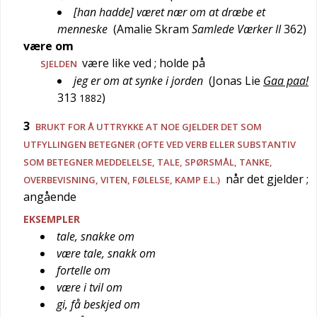
[han hadde] været nær om at dræbe et
menneske
(
Amalie Skram
Samlede Værker II
362
)
være om
være like ved
; holde på
SJELDEN
jeg er om at synke i jorden
(
Jonas Lie
Gaa paa!
313
)
1882
3
BRUKT FOR Å UTTRYKKE AT NOE GJELDER DET SOM
UTFYLLINGEN BETEGNER (OFTE VED VERB ELLER SUBSTANTIV
SOM BETEGNER MEDDELELSE, TALE, SPØRSMÅL, TANKE,
når det gjelder
;
OVERBEVISNING, VITEN, FØLELSE, KAMP E.L.)
angående
EKSEMPLER
tale, snakke om
være tale, snakk om
fortelle om
være i tvil om
gi, få beskjed om