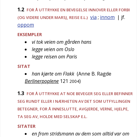
1.2
FOR Å UTTRYKKE EN BEVEGELSE INNOVER ELLER FORBI
via
;
innom
| jf.
(OG VIDERE UNDER MARSJ, REISE E.L.)
oppom
EKSEMPLER
vi tok veien om gården hans
legge veien om Oslo
legge reisen om Paris
SITAT
han kjørte om Flakk
(
Anne B. Ragde
Berlinerpoplene
121
)
2004
1.3
FOR Å UTTRYKKE AT NOE BEVEGER SEG ELLER BEFINNER
SEG RUNDT ELLER I NÆRHETEN AV DET SOM UTFYLLINGEN
BETEGNER, FOR Å INNESLUTTE, AVGJERDE, VERNE, HJELPE,
TA SEG AV, HOLDE MED SELSKAP E.L.
SITATER
en from stridsmann av dem som alltid var om