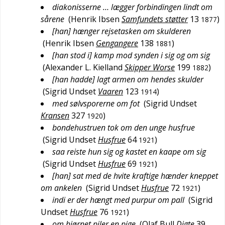
diakonisserne … lægger forbindingen lindt om
sårene
(
Henrik Ibsen
Samfundets støtter
13
)
1877
[han] hænger rejsetasken om skulderen
(
Henrik Ibsen
Gengangere
138
)
1881
[han stod i] kamp mod synden i sig og om sig
(
Alexander L. Kielland
Skipper Worse
199
)
1882
[han hadde] lagt armen om hendes skulder
(
Sigrid Undset
Vaaren
123
)
1914
med sølvsporerne om fot
(
Sigrid Undset
Kransen
327
)
1920
bondehustruen tok om den unge husfrue
(
Sigrid Undset
Husfrue
64
)
1921
saa reiste hun sig og kastet en kaape om sig
(
Sigrid Undset
Husfrue
69
)
1921
[han] sat med de hvite kraftige hænder kneppet
om ankelen
(
Sigrid Undset
Husfrue
72
)
1921
indi er der hængt med purpur om pall
(
Sigrid
Undset
Husfrue
76
)
1921
om hjørnet piler en pige
(
Olaf Bull
Digte
39