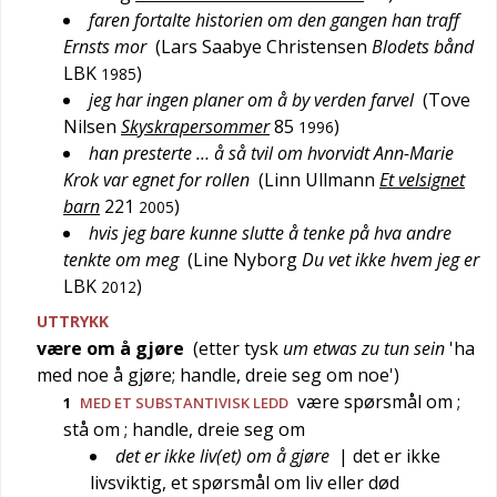
faren fortalte historien om den gangen han traff
Ernsts mor
(
Lars Saabye Christensen
Blodets bånd
LBK
)
1985
jeg har ingen planer om å by verden farvel
(
Tove
Nilsen
Skyskrapersommer
85
)
1996
han presterte … å så tvil om hvorvidt Ann-Marie
Krok var egnet for rollen
(
Linn Ullmann
Et velsignet
barn
221
)
2005
hvis jeg bare kunne slutte å tenke på hva andre
tenkte om meg
(
Line Nyborg
Du vet ikke hvem jeg er
LBK
)
2012
UTTRYKK
være om å gjøre
(etter
tysk
um etwas zu tun sein
'
ha
med noe å gjøre; handle, dreie seg om noe
')
være spørsmål om
;
1
MED ET SUBSTANTIVISK LEDD
stå om
; handle, dreie seg om
det er ikke liv(et) om å gjøre
| det er ikke
livsviktig, et spørsmål om liv eller død