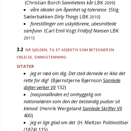
(
Christian Borch
Sannhetens kår
LBK
)
2009
våre idealer om åpenhet og toleranse
(
Stig
Sæterbakken
Dirty Things
LBK
)
2010
forestillinger om uskyldsrene, ubesmittede
samfunn
(
Carl Emil Vogt
Fridtjof Nansen
LBK
)
2011
3.2
NÅ SJELDEN
, TIL ET ADJEKTIV SOM BETEGNER EN
FØLELSE, SINNSSTEMNING
SITATER
jeg er ræd om dig. Det sted dernede er ikke det
rette for dig!
(
Bjørnstjerne Bjørnson
Samlede
digter-verker VII
132
)
[nasjonalånden er] omhyggelig om
nationalæren som den der bestandig pudser sit
klenod
(
Henrik Wergeland
Samlede Skrifter VII
400
)
jeg er lige glad om det
(
H. Meltzer
Politinotitser
(1874)
115
)