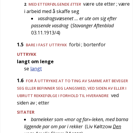
være ute etter
; være
2
MED ETTERFØLGENDE
ETTER
i arbeid med å skaffe seg
vasdragsvæsenet … er ute om sig efter
passende vasdrag
(
Stavanger Aftenblad
03.11.1913/4
)
1.5
forbi
; bortenfor
BARE I FAST UTTRYKK
UTTRYKK
langt om lenge
se
langt
1.6
FOR Å UTTRYKKE AT TO TING AV SAMME ART BEVEGER
SEG ELLER BEFINNER SEG LANGSMED, VED SIDEN AV ELLER I
ved
UBRUTT REKKEFØLGE I FORHOLD TIL HVERANDRE
siden av
; etter
SITATER
barneleker som «mor og far»-leken, med barna
liggende par om par i rekker
(
Liv Køltzow
Den