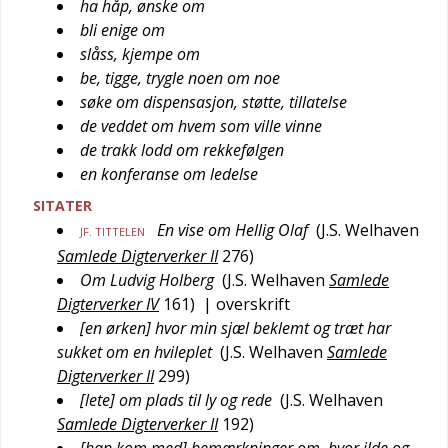
ha håp, ønske om
bli enige om
slåss, kjempe om
be, tigge, trygle noen om noe
søke om dispensasjon, støtte, tillatelse
de veddet om hvem som ville vinne
de trakk lodd om rekkefølgen
en konferanse om ledelse
SITATER
En vise om Hellig Olaf
(
J.S. Welhaven
JF. TITTELEN
Samlede Digterverker II
276
)
Om Ludvig Holberg
(
J.S. Welhaven
Samlede
Digterverker IV
161
)
| overskrift
[en ørken] hvor min sjæl beklemt og træt har
sukket om en hvileplet
(
J.S. Welhaven
Samlede
Digterverker II
299
)
[lete] om plads til ly og rede
(
J.S. Welhaven
Samlede Digterverker II
192
)