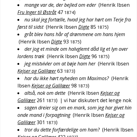
mange var de, der bejled om eder
(
Henrik Ibsen
Fru Inger til Østråt
47
)
1874
nu skal jeg fortælle, hvad jeg har hørt om Terje fra
først til sidst
(
Henrik Ibsen
Digte
85
)
1875
gråt blev hans hår af drømmene om hans hjem
(
Henrik Ibsen
Digte
93
)
1875
der jog et minde om halvglemt dåd lig et lyn over
lordens træk
(
Henrik Ibsen
Digte
96
)
1875
jeg mistvivler om at bøje ham her
(
Henrik Ibsen
Kejser og Galilæer
63
)
1873
har du ikke hørt nyheden om Maximos?
(
Henrik
Ibsen
Kejser og Galilæer
98
)
1873
altså, nok om dette
(
Henrik Ibsen
Kejser og
Galilæer
261
)
| vi har diskutert det lenge nok
1873
sagen dreier sig om en mark, som jeg har givet hin
onde mand i forpagtning
(
Henrik Ibsen
Kejser og
Galilæer
301
)
1873
tror du dette forfærdelige om ham?
(
Henrik Ibsen