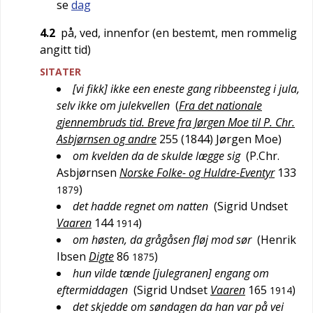
se
dag
4.2
på, ved, innenfor (en bestemt, men rommelig
angitt tid)
SITATER
[vi fikk] ikke een eneste gang ribbeensteg i jula,
selv ikke om julekvellen
(
Fra det nationale
gjennembruds tid. Breve fra Jørgen Moe til P. Chr.
Asbjørnsen og andre
255 (1844)
Jørgen Moe
)
om kvelden da de skulde lægge sig
(
P.Chr.
Asbjørnsen
Norske Folke- og Huldre-Eventyr
133
)
1879
det hadde regnet om natten
(
Sigrid Undset
Vaaren
144
)
1914
om høsten, da grågåsen fløj mod sør
(
Henrik
Ibsen
Digte
86
)
1875
hun vilde tænde [julegranen] engang om
eftermiddagen
(
Sigrid Undset
Vaaren
165
)
1914
det skjedde om søndagen da han var på vei