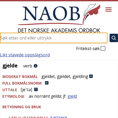
Fritekst-søk
Likt stavede oppslagsord
gjelde
gjelde
verb
gjeldet
,
gjeldet
,
gjelding
MODERAT BOKMÅL
FULL BOKMÅLSNORM
[je`l:ə]
UTTALE
av
norrønt
gelda
; jf.
gjeld
ETYMOLOGI
BETYDNING OG BRUK
kastrere
SÆRLIG
VETERINÆRFAG