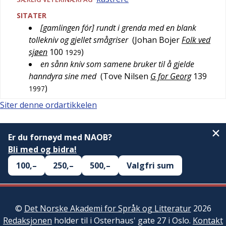
SITATER
[gamlingen fór] rundt i grenda med en blank
tollekniv og gjellet smågriser
(
Johan Bojer
Folk ved
sjøen
100
)
1929
en sånn kniv som samene bruker til å gjelde
hanndyra sine med
(
Tove Nilsen
G for Georg
139
)
1997
Siter denne ordartikkelen
Er du fornøyd med NAOB?
Bli med og bidra!
100,–
250,–
500,–
Valgfri sum
©
Det Norske Akademi for Språk og Litteratur
2026
Redaksjonen
holder til i Osterhaus' gate 27 i Oslo.
Kontakt