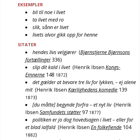
EKSEMPLER
bli til noe i livet
ta livet med ro
slik, sånn er livet
livets alvor gikk opp for henne
SITATER
hendes livs velgjører
(
Bjørnstjerne Bjørnsons
fortællinger
336
)
slip dit kald i livet
(
Henrik Ibsen
Kongs-
Emnerne
148
)
1872
det gælder at bevare tre liv for lykken, – ej alene
mit
(
Henrik Ibsen
Kærlighedens komedie
139
)
1873
[du måtte] begynde forfra – et nyt liv
(
Henrik
Ibsen
Samfundets støtter
97
)
1877
politiken er jo dog hovedsagen i livet – eller for
et blad ialfald
(
Henrik Ibsen
En folkefiende
104
)
1882