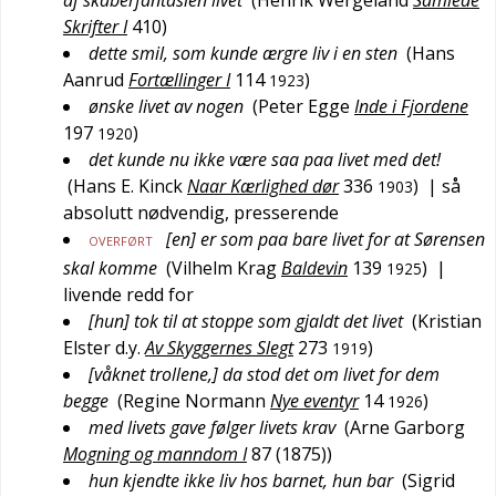
af skaberfantasien livet
(
Henrik Wergeland
Samlede
Skrifter I
410
)
dette smil, som kunde ærgre liv i en sten
(
Hans
Aanrud
Fortællinger I
114
)
1923
ønske livet av nogen
(
Peter Egge
Inde i Fjordene
197
)
1920
det kunde nu ikke være saa paa livet med det!
(
Hans E. Kinck
Naar Kærlighed dør
336
)
| så
1903
absolutt nødvendig, presserende
[en] er som paa bare livet for at Sørensen
OVERFØRT
skal komme
(
Vilhelm Krag
Baldevin
139
)
|
1925
livende redd for
[hun] tok til at stoppe som gjaldt det livet
(
Kristian
Elster d.y.
Av Skyggernes Slegt
273
)
1919
[våknet trollene,] da stod det om livet for dem
begge
(
Regine Normann
Nye eventyr
14
)
1926
med livets gave følger livets krav
(
Arne Garborg
Mogning og manndom I
87 (1875)
)
hun kjendte ikke liv hos barnet, hun bar
(
Sigrid