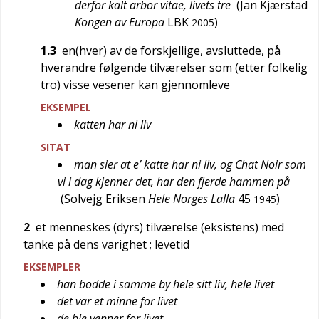
derfor kalt arbor vitae, livets tre
(
Jan Kjærstad
Kongen av Europa
LBK
)
2005
1.3
en(hver) av de forskjellige, avsluttede, på
hverandre følgende tilværelser som (etter folkelig
tro) visse vesener kan gjennomleve
EKSEMPEL
katten har ni liv
SITAT
man sier at e’ katte har ni liv, og Chat Noir som
vi i dag kjenner det, har den fjerde hammen på
(
Solvejg Eriksen
Hele Norges Lalla
45
)
1945
2
et menneskes (dyrs) tilværelse (eksistens) med
tanke på dens varighet
; levetid
EKSEMPLER
han bodde i samme by hele sitt liv, hele livet
det var et minne for livet
de ble venner for livet