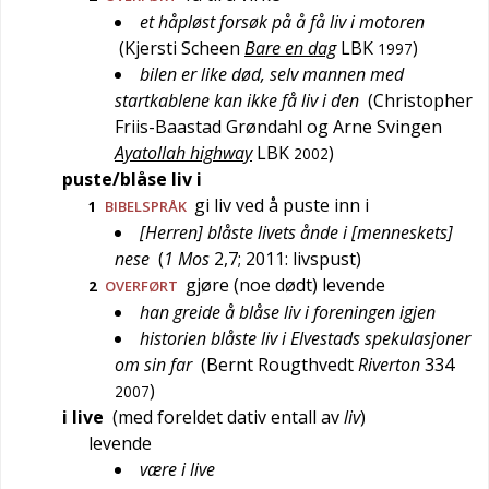
et håpløst forsøk på å få liv i motoren
(
Kjersti Scheen
Bare en dag
LBK
)
1997
bilen er like død, selv mannen med
startkablene kan ikke få liv i den
(
Christopher
Friis-Baastad Grøndahl og Arne Svingen
Ayatollah highway
LBK
)
2002
puste/blåse liv i
gi liv ved å puste inn i
1
BIBELSPRÅK
[Herren] blåste livets ånde i [menneskets]
nese
(
1 Mos
2,7; 2011: livspust
)
gjøre (noe dødt) levende
2
OVERFØRT
han greide å blåse liv i foreningen igjen
historien blåste liv i Elvestads spekulasjoner
om sin far
(
Bernt Rougthvedt
Riverton
334
)
2007
i live
(med
foreldet
dativ entall av
liv
)
levende
være i live