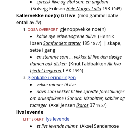
sprelsk ilive og vital som en ungdom
(
Solvejg Eriksen
Hele Norges Lalla
193
)
1945
kalle/vekke noe(n) til live
(med gammel dativ
entall av
liv
)
gjenoppvekke noe(n)
1
OGSÅ
OVERFØRT
kalde nye erhvervsgrene tillive
(
Henrik
Ibsen
Samfundets støtter
195
)
| skape,
1877
sette i gang
en stemme som … vekket til live den døsige
damen bak disken
(
Knut Faldbakken
Alt hva
hjertet begjærer
LBK
)
1999
gjenkalle i erindringen
2
vekke minner til live
navn som vekket til live spredte forestillinger
om ørkenfolkene i Sahara. Mzabitter, kabiler og
tuareger
(
Axel Jensen
Ikaros
37
)
1957
livs levende
lys levende
LITTERÆRT
et livs levende minne
(
Aksel Sandemose