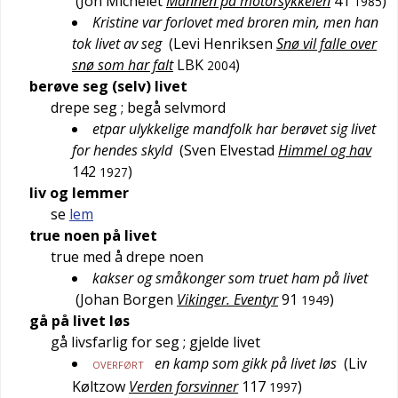
(
Jon Michelet
Mannen på motorsykkelen
41
)
1985
Kristine var forlovet med broren min, men han
tok livet av seg
(
Levi Henriksen
Snø vil falle over
snø som har falt
LBK
)
2004
berøve seg (selv) livet
drepe seg
; begå selvmord
etpar ulykkelige mandfolk har berøvet sig livet
for hendes skyld
(
Sven Elvestad
Himmel og hav
142
)
1927
liv og lemmer
se
lem
true noen på livet
true med å drepe noen
kakser og småkonger som truet ham på livet
(
Johan Borgen
Vikinger. Eventyr
91
)
1949
gå på livet løs
gå livsfarlig for seg
; gjelde livet
en kamp som gikk på livet løs
(
Liv
OVERFØRT
Køltzow
Verden forsvinner
117
)
1997