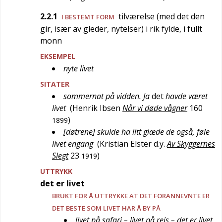
2.2.1
tilværelse (med det den
I BESTEMT FORM
gir, især av gleder, nytelser) i rik fylde, i fullt
monn
EKSEMPEL
nyte livet
SITATER
sommernat på vidden. Ja
det
havde været
livet
(
Henrik Ibsen
Når vi døde vågner
160
)
1899
[døtrene] skulde ha litt glæde de også, føle
livet engang
(
Kristian Elster d.y.
Av Skyggernes
Slegt
23
)
1919
UTTRYKK
det er livet
BRUKT FOR Å UTTRYKKE AT DET FORANNEVNTE ER
DET BESTE SOM LIVET HAR Å BY PÅ
livet på safari – livet på reis – det er livet