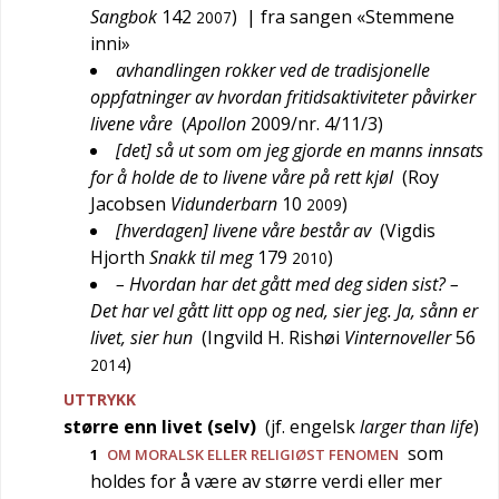
Sangbok
142
)
| fra sangen «Stemmene
2007
inni»
avhandlingen rokker ved de tradisjonelle
oppfatninger av hvordan fritidsaktiviteter påvirker
livene våre
(
Apollon
2009/nr. 4/11/3
)
[det] så ut som om jeg gjorde en manns innsats
for å holde de to livene våre på rett kjøl
(
Roy
Jacobsen
Vidunderbarn
10
)
2009
[hverdagen] livene våre består av
(
Vigdis
Hjorth
Snakk til meg
179
)
2010
– Hvordan har det gått med deg siden sist? –
Det har vel gått litt opp og ned, sier jeg. Ja, sånn er
livet, sier hun
(
Ingvild H. Rishøi
Vinternoveller
56
)
2014
UTTRYKK
større enn livet (selv)
(jf.
engelsk
larger than life
)
som
1
OM MORALSK ELLER RELIGIØST FENOMEN
holdes for å være av større verdi eller mer