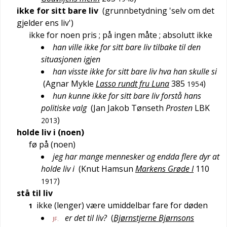
ikke for sitt bare liv
(grunnbetydning '
selv om det
gjelder ens liv
')
ikke for noen pris
; på ingen måte
; absolutt ikke
han ville ikke for sitt bare liv tilbake til den
situasjonen igjen
han visste ikke for sitt bare liv hva han skulle si
(
Agnar Mykle
Lasso rundt fru Luna
385
)
1954
hun kunne ikke for sitt bare liv forstå hans
politiske valg
(
Jan Jakob Tønseth
Prosten
LBK
)
2013
holde liv i (noen)
fø på (noen)
jeg har mange mennesker og endda flere dyr at
holde liv i
(
Knut Hamsun
Markens Grøde I
110
)
1917
stå til liv
ikke (lenger) være umiddelbar fare for døden
1
er det til liv?
(
Bjørnstjerne Bjørnsons
JF.