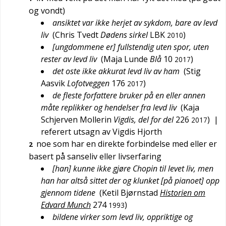
og vondt)
ansiktet var ikke herjet av sykdom, bare av levd
liv
(
Chris Tvedt
Dødens sirkel
LBK
)
2010
[ungdommene er] fullstendig uten spor, uten
rester av levd liv
(
Maja Lunde
Blå
10
)
2017
det oste ikke akkurat levd liv av ham
(
Stig
Aasvik
Lofotveggen
176
)
2017
de fleste forfattere bruker på en eller annen
måte replikker og hendelser fra levd liv
(
Kaja
Schjerven Mollerin
Vigdis, del for del
226
)
|
2017
referert utsagn av Vigdis Hjorth
noe som har en direkte forbindelse med eller er
2
basert på sanseliv eller livserfaring
[han] kunne ikke gjøre Chopin til levet liv, men
han har altså sittet der og klunket [på pianoet] opp
gjennom tidene
(
Ketil Bjørnstad
Historien om
Edvard Munch
274
)
1993
bildene virker som levd liv, oppriktige og