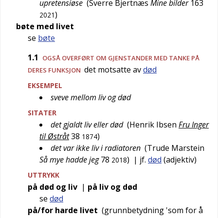
upretensiøse
(
Sverre Bjertnæs
Mine bilder
163
)
2021
bøte med livet
se
bøte
1.1
OGSÅ
OVERFØRT
OM GJENSTANDER MED TANKE PÅ
det motsatte av
død
DERES FUNKSJON
EKSEMPEL
sveve mellom liv og død
SITATER
det gjaldt liv eller død
(
Henrik Ibsen
Fru Inger
til Østråt
38
)
1874
det var ikke liv i radiatoren
(
Trude Marstein
Så mye hadde jeg
78
)
| jf.
død
(adjektiv)
2018
UTTRYKK
på død og liv
|
på liv og død
se
død
på/for harde livet
(grunnbetydning '
som for å