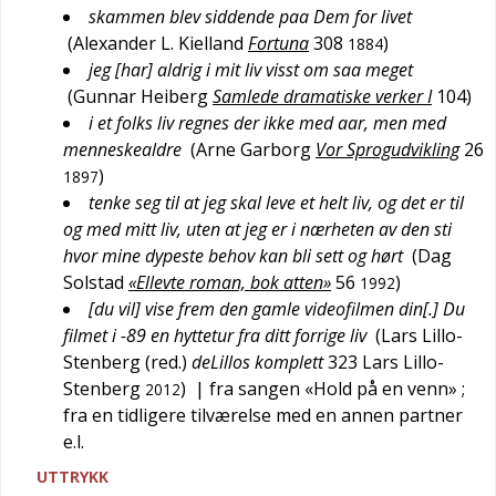
skammen blev siddende paa Dem for livet
(
Alexander L. Kielland
Fortuna
308
)
1884
jeg [har] aldrig i mit liv visst om saa meget
(
Gunnar Heiberg
Samlede dramatiske verker I
104
)
i et folks liv regnes der ikke med aar, men med
menneskealdre
(
Arne Garborg
Vor Sprogudvikling
26
)
1897
tenke seg til at jeg skal leve et helt liv, og det er til
og med mitt liv, uten at jeg er i nærheten av den sti
hvor mine dypeste behov kan bli sett og hørt
(
Dag
Solstad
«Ellevte roman, bok atten»
56
)
1992
[du vil] vise frem den gamle videofilmen din[.] Du
filmet i -89 en hyttetur fra ditt forrige liv
(
Lars Lillo-
Stenberg (red.)
deLillos komplett
323
Lars Lillo-
Stenberg
)
| fra sangen «Hold på en venn»
;
2012
fra en tidligere tilværelse med en annen partner
e.l.
UTTRYKK