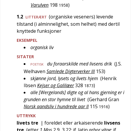
Varulven
198
)
1958
1.2
(organiske veseners) levende
LITTERÆRT
tilstand (i alminnelighet, som helhet) med dertil
knyttede funksjoner
EKSEMPEL
organisk liv
SITATER
du foraarskilde med livsens drik
(
J.S.
POETISK
Welhaven
Samlede Digterverker III
153
)
skjønne jord, lysets og livets hjem
(
Henrik
Ibsen
Kejser og Galilæer
328
)
1873
alle [Wergelands] digte og al hans gjerning er i
grunden en stor hymne til livet
(
Gerhard Gran
Norsk aandsliv i hundrede aar II
115
)
1916
UTTRYKK
livets tre
|
foreldet
eller
arkaiserende
livsens
tre
(etter
1 Mos
2,9
,
3,22
; jf.
latin
arbor vitae
; jf.