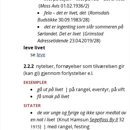
(
Moss Avis
01.02.1936/2
)
fela – det er livet, det
(
Romsdals
Budstikke
30.09.1983/28
)
det er ingenting som slår sommeren på
Sørlandet. Det er livet
(
Grimstad
Adressetidende
23.04.2019/28
)
leve livet
se
leve
2.2.2
nytelser, fornøyelser som tilværelsen gir
(kan gi) gjennom forlystelser e.l.
EKSEMPLER
gå ut på livet
| på rangel, eventyr, på vift
få smak på livet
SITATER
de var unge og fyrige og ikke spor medtat av
en nat i livet
(
Knut Hamsun
Segelfoss By II
32
)
| med rangel, festing
1915