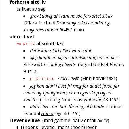
forkorte sitt liv
ta livet av seg
grev Ludvig af Trani havde forkortet sit liv
(
Clara Tschudi
Dronninger, keiserinder og
kongernes moder III
457
)
1908
aldri i livet
absolutt ikke
MUNTLIG
dette kan aldri i livet være sant
«jeg kunde muligens forelske mig en smule i
Rose.» «Du – aldrig i livet!»
(
Sigrid Undset
Vaaren
9
)
1914
Aldri i livet
(
Finn Kalvik
)
1981
JF. LÅTTITTELEN
jeg kan aldri i livet fri meg for at det først, før
evnen og kyndigheten, er en egenskap og en
kvalitet
(
Torborg Nedreaas
Vintervår
43
)
1982
aldri i livet om hun får meg til å bade
(
Tomas
Espedal
Hun og jeg
40
)
1991
i levende live
(med gammel dativ entall av
liv
)
i (noens) levetid
; mens (noen) lever
1