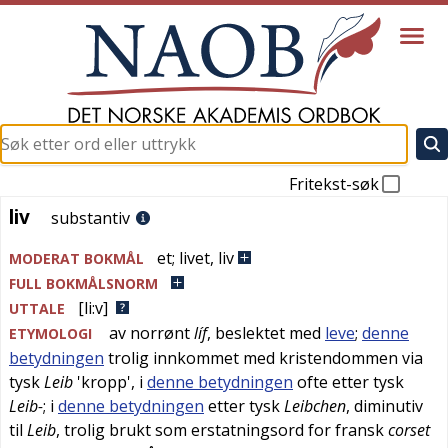
Fritekst-søk
liv
liv
substantiv
et
;
livet
,
liv
MODERAT BOKMÅL
FULL BOKMÅLSNORM
[li:v]
UTTALE
av
norrønt
líf
, beslektet med
leve
;
denne
ETYMOLOGI
betydningen
trolig innkommet med kristendommen via
tysk
Leib
'
kropp
', i
denne betydningen
ofte etter
tysk
Leib-
; i
denne betydningen
etter
tysk
Leibchen
, diminutiv
til
Leib
, trolig brukt som erstatningsord for
fransk
corset