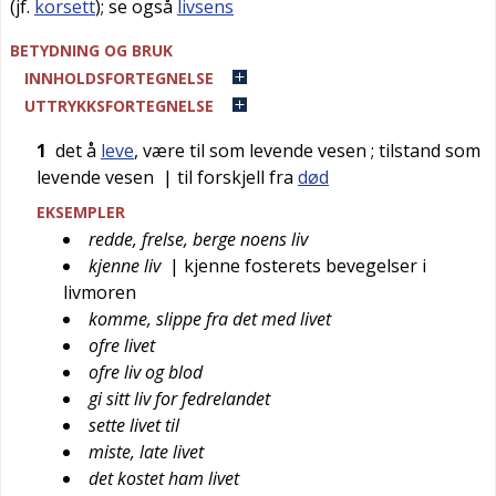
(jf.
korsett
); se også
livsens
BETYDNING OG BRUK
INNHOLDSFORTEGNELSE
UTTRYKKSFORTEGNELSE
1
det å
leve
, være til som levende vesen
; tilstand som
levende vesen
| til forskjell fra
død
EKSEMPLER
redde, frelse, berge noens liv
kjenne liv
| kjenne fosterets bevegelser i
livmoren
komme, slippe fra det med livet
ofre livet
ofre liv og blod
gi sitt liv for fedrelandet
sette livet til
miste, late livet
det kostet ham livet