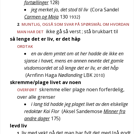
fortællinger
128
)
jeg merket jo, det stod til liv
(
Cora Sandel
Carmen og Maja
130
)
1932
2
MUNTLIG
, OGSÅ SOM SVAR PÅ SPØRSMÅL OM HVORDAN
ikke gå så verst
; stå brukbart til
MAN HAR DET
så lenge det er liv, er det håp
ORDTAK
en av dem ymtet om at her hadde de ikke en
sjanse i havet, mens en annen nevnte det gamle
visdomsordet at så lenge det er liv, er det håp
(
Arnfinn Haga
Nødlanding
LBK
)
2010
skremme/plage livet av noen
skremme eller plage noen forferdelig,
OVERFØRT
over alle grenser
i lang tid hadde jeg plaget livet av den elskelige
redaktør Kai Flor
(
Aksel Sandemose
Minner fra
andre dager
175
)
levd liv
liv med vekt på det man har fylt det med (på godt
1