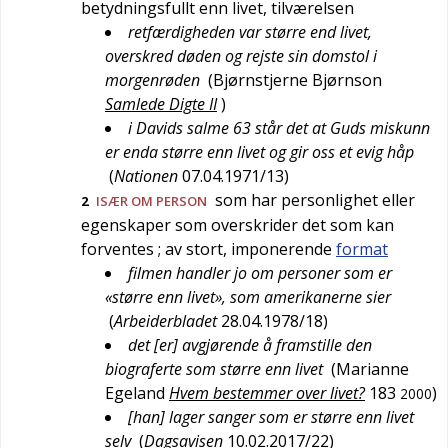
betydningsfullt enn livet, tilværelsen
retfærdigheden var større end livet,
overskred døden og rejste sin domstol i
morgenrøden
(
Bjørnstjerne Bjørnson
Samlede Digte II
)
i Davids salme 63 står det at Guds miskunn
er enda større enn livet og gir oss et evig håp
(
Nationen
07.04.1971/13
)
som har personlighet eller
2
ISÆR OM PERSON
egenskaper som overskrider det som kan
forventes
; av stort, imponerende
format
filmen handler jo om personer som er
«større enn livet», som amerikanerne sier
(
Arbeiderbladet
28.04.1978/18
)
det [er] avgjørende å framstille den
biograferte som større enn livet
(
Marianne
Egeland
Hvem bestemmer over livet?
183
)
2000
[han] lager sanger som er større enn livet
selv
(
Dagsavisen
10.02.2017/22
)