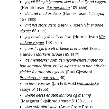
jeg vil ikke gå igennem livet med et lig på ryggen
(
Henrik Ibsen
Rosmersholm
109
)
1886
del livet med os, Asta
(
Henrik Ibsen
Lille Eyolf
157
)
1895
mit livs store værk
(
Henrik Ibsen
Når vi døde
vågner
68
)
1899
jeg havde også et liv at leve
(
Henrik Ibsen
Når
vi døde vågner
143
)
1899
hans liv gik fra ett arbeide til et andet
(
Knut
Hamsun
Markens Grøde I
89
)
1917
de mennesker som den nyomvendte møter da
han kommer hjem, er like klønete som han når det
gjelder å ordne sitt eget liv
(
Paul Gjesdahl
Premièrer og portretter
40
)
vi lever våre liv
(
Jan Erik Vold
Entusiastiske
essays
61 (1965)
)
livene deres er uten innhold og mening
(
Margaret Skjelbred
Andrea D
158
)
2006
livet står aldri stille
(
Anne Grete Preus