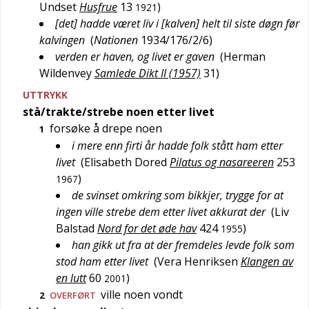
Undset
Husfrue
13
)
1921
[det] hadde været liv i [kalven] helt til siste døgn før
kalvingen
(
Nationen
1934/176/2/6
)
verden er haven, og livet er gaven
(
Herman
Wildenvey
Samlede Dikt II (1957)
31
)
UTTRYKK
stå/trakte/strebe noen etter livet
forsøke å drepe noen
1
i mere enn firti år hadde folk stått ham etter
livet
(
Elisabeth Dored
Pilatus og nasareeren
253
)
1967
de svinset omkring som bikkjer, trygge for at
ingen ville strebe dem etter livet akkurat der
(
Liv
Balstad
Nord for det øde hav
424
)
1955
han gikk ut fra at der fremdeles levde folk som
stod ham etter livet
(
Vera Henriksen
Klangen av
en lutt
60
)
2001
ville noen vondt
2
OVERFØRT