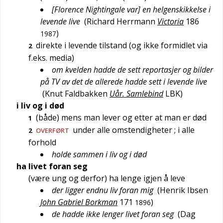
[Florence Nightingale var] en helgenskikkelse i
levende live
(
Richard Herrmann
Victoria
186
)
1987
direkte i levende tilstand (og ikke formidlet via
2
f.eks. media)
om kvelden hadde de sett reportasjer og bilder
på TV av det de allerede hadde sett i levende live
(
Knut Faldbakken
Uår. Samlebind
LBK
)
i liv og i død
(både) mens man lever og etter at man er død
1
under alle omstendigheter
; i alle
2
OVERFØRT
forhold
holde sammen i liv og i død
ha livet foran seg
(være ung og derfor) ha lenge igjen å leve
der ligger endnu liv foran mig
(
Henrik Ibsen
John Gabriel Borkman
171
)
1896
de hadde ikke lenger livet foran seg
(
Dag