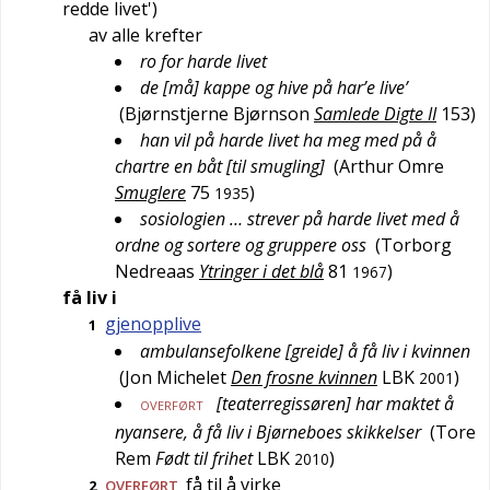
redde livet
')
av alle krefter
ro for harde livet
de [må] kappe og hive på har’e live’
(
Bjørnstjerne Bjørnson
Samlede Digte II
153
)
han vil på harde livet ha meg med på å
chartre en båt [til smugling]
(
Arthur Omre
Smuglere
75
)
1935
sosiologien … strever på harde livet med å
ordne og sortere og gruppere oss
(
Torborg
Nedreaas
Ytringer i det blå
81
)
1967
få liv i
gjenopplive
1
ambulansefolkene [greide] å få liv i kvinnen
(
Jon Michelet
Den frosne kvinnen
LBK
)
2001
[teaterregissøren] har maktet å
OVERFØRT
nyansere, å få liv i Bjørneboes skikkelser
(
Tore
Rem
Født til frihet
LBK
)
2010
få til å virke
2
OVERFØRT