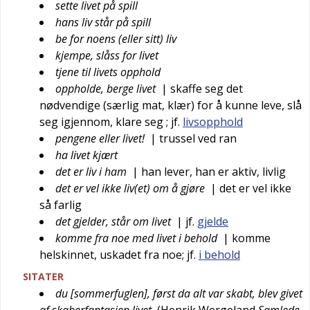
sette livet på spill
hans liv står på spill
be for noens (eller sitt) liv
kjempe, slåss for livet
tjene til livets opphold
oppholde, berge livet
| skaffe seg det
nødvendige (særlig mat, klær) for å kunne leve, slå
seg igjennom, klare seg
; jf.
livsopphold
pengene eller livet!
| trussel ved ran
ha livet kjært
det er liv i ham
| han lever, han er aktiv, livlig
det er vel ikke liv(et) om å gjøre
| det er vel ikke
så farlig
det gjelder, står om livet
| jf.
gjelde
komme fra noe med livet i behold
| komme
helskinnet, uskadet fra noe; jf.
i behold
SITATER
du [sommerfuglen], først da alt var skabt, blev givet