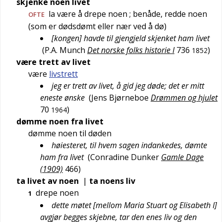
skjenke noen livet
la være å drepe noen
; benåde, redde noen
OFTE
(som er dødsdømt eller nær ved å dø)
[kongen] havde til gjengjeld skjenket ham livet
(
P.A. Munch
Det norske folks historie I
736
)
1852
være trett av livet
være
livstrett
jeg er trett av livet, å gid jeg døde; det er mitt
eneste ønske
(
Jens Bjørneboe
Drømmen og hjulet
70
)
1964
dømme noen fra livet
dømme noen til døden
høiesteret, til hvem sagen indankedes, dømte
ham fra livet
(
Conradine Dunker
Gamle Dage
(1909)
466
)
ta livet av noen
|
ta noens liv
drepe noen
1
dette møtet [mellom Maria Stuart og Elisabeth I]
avgjør begges skjebne, tar den enes liv og den