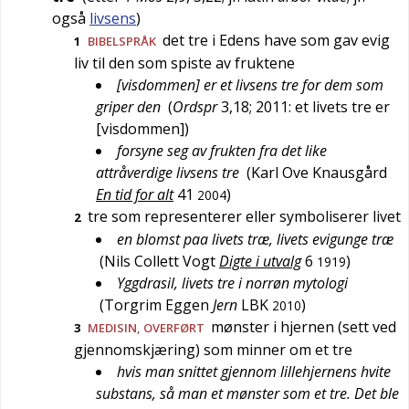
også
livsens
)
det tre i Edens have som gav evig
1
BIBELSPRÅK
liv til den som spiste av fruktene
[visdommen] er et livsens tre for dem som
griper den
(
Ordspr
3,18
; 2011: et livets tre er
[visdommen])
forsyne seg av frukten fra det like
attråverdige livsens tre
(
Karl Ove Knausgård
En tid for alt
41
)
2004
tre som representerer eller symboliserer livet
2
en blomst paa livets træ, livets evigunge træ
(
Nils Collett Vogt
Digte i utvalg
6
)
1919
Yggdrasil, livets tre i norrøn mytologi
(
Torgrim Eggen
Jern
LBK
)
2010
mønster i hjernen (sett ved
3
MEDISIN
,
OVERFØRT
gjennomskjæring) som minner om et tre
hvis man snittet gjennom lillehjernens hvite
substans, så man et mønster som et tre. Det ble