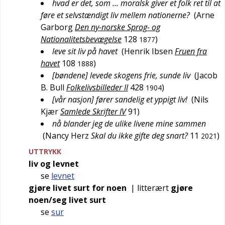
hvad er det, som … moralsk giver et folk ret til at
føre et selvstændigt liv mellem nationerne?
(
Arne
Garborg
Den ny-norske Sprog- og
Nationalitetsbevægelse
128
)
1877
leve sit liv på havet
(
Henrik Ibsen
Fruen fra
havet
108
)
1888
[bøndene] levede skogens frie, sunde liv
(
Jacob
B. Bull
Folkelivsbilleder II
428
)
1904
[vår nasjon] fører sandelig et yppigt liv!
(
Nils
Kjær
Samlede Skrifter IV
91
)
nå blander jeg de ulike livene mine sammen
(
Nancy Herz
Skal du ikke gifte deg snart?
11
)
2021
UTTRYKK
liv og levnet
se
levnet
gjøre livet surt for noen
|
litterært
gjøre
noen/seg livet surt
se
sur