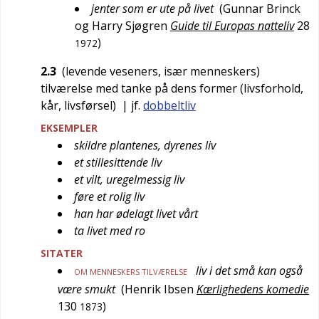
jenter som er ute på livet
(
Gunnar Brinck
og Harry Sjøgren
Guide til Europas natteliv
28
)
1972
2.3
(levende veseners, især menneskers)
tilværelse med tanke på dens former (livsforhold,
kår, livsførsel)
| jf.
dobbeltliv
EKSEMPLER
skildre plantenes, dyrenes liv
et stillesittende liv
et vilt, uregelmessig liv
føre et rolig liv
han har ødelagt livet vårt
ta livet med ro
SITATER
liv i det små kan også
OM MENNESKERS TILVÆRELSE
være smukt
(
Henrik Ibsen
Kærlighedens komedie
130
)
1873