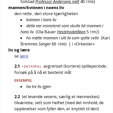
Solstad
Professor Andersens natt
40
)
1996
mannen/kvinnen i noens liv
den rette
; den store kjærligheten
kvinnen i hans liv
dette var monsteret som skulle bli mannen i
hans liv
(
Ola Bauer
Hestehodetåken
5
)
1992
ho møtte mannen i sitt liv som spilte cello
(
Kari
Bremnes
Sanger
66
)
| i «Orkester»
1996
liv og lære
se
lære
2.1
avgrenset (kortere) spilleperiode
;
I DATASPILL
forsøk på å nå et bestemt mål
EKSEMPEL
ha tre liv igjen
2.2
(et levende vesens, særlig et menneskes)
tilværelse, sett som helhet (med det innhold, de
opplevelser som fyller den, er knyttet til den)