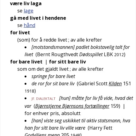
være liv laga
se
lage
gå med livet i hendene
se
hånd
for livet
(som) for å redde livet
; av alle krefter
[motstandsmannen] padlet bokstavelig talt for
livet
(
Bernt Rougthvedt
Dødsspillet
LBK
)
2012
for bare livet
|
for sitt bare liv
som om det gjaldt livet
; av alle krefter
springe for bare livet
de ror for sit bare liv
(
Gabriel Scott
Kilden
151
)
1918
[hun] måtte for liv få vide, hvad det
JF.
DIALEKTALT
var
(
Bjørnstjerne Bjørnsons fortællinger
159
)
|
for enhver pris, absolutt
[han] viste seg uskikket til aktiv statsmann, hva
han for sitt bare liv ville være
(
Harry Fett
Godviljens menn
205
)
1948