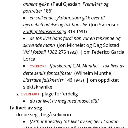
annens lykke
(
Paul Gjesdahl
Premièrer og
portretter
186
)
en snikende sykdom, som gikk over til
hjernebetendelse og tok hans liv
(
Jon Sørensen
Fridtjof Nansens saga
318
)
1931
de tok livet hans fordi han var en tenkende og
skrivende mann
(
Jon Michelet og Dag Solstad
VM i fotball 1982
275
)
| om Federico Garcia
1982
Lorca
[forskeren] C.M. Munthe … tok livet av
OVERFØRT
dette senile fantasifoster
(
Wilhelm Munthe
Litterære falsknerier
146
)
| om oppdiktet
1942
slektskrønike
plage forferdelig
2
OVERFØRT
du tar livet av meg med maset ditt!
ta livet av seg
drepe seg
; begå selvmord
[Arthur Koestler] tok livet av seg her i London