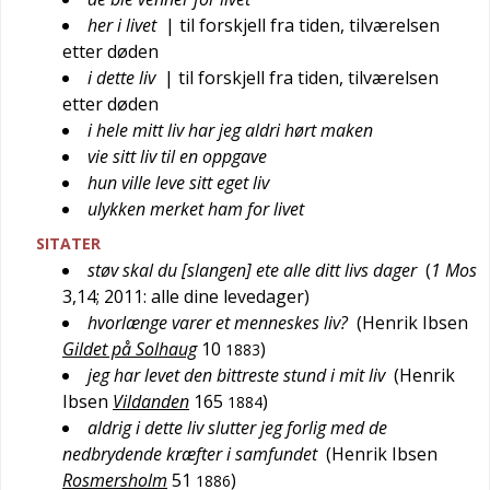
her i livet
| til forskjell fra tiden, tilværelsen
etter døden
i dette liv
| til forskjell fra tiden, tilværelsen
etter døden
i hele mitt liv har jeg aldri hørt maken
vie sitt liv til en oppgave
hun ville leve sitt eget liv
ulykken merket ham for livet
SITATER
støv skal du [slangen] ete alle ditt livs dager
(
1 Mos
3,14; 2011: alle dine levedager
)
hvorlænge varer et menneskes liv?
(
Henrik Ibsen
Gildet på Solhaug
10
)
1883
jeg har levet den bittreste stund i mit liv
(
Henrik
Ibsen
Vildanden
165
)
1884
aldrig i dette liv slutter jeg forlig med de
nedbrydende kræfter i samfundet
(
Henrik Ibsen
Rosmersholm
51
)
1886