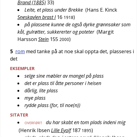
Brand (1885)
33
)
Leite, et plass under Brekke
(
Hans E. Kinck
Sneskavlen brast I
16
)
1918
på plassene kunne de også dyrke grønnsaker som
kål, gulrøtter, sukkererter og poteter
(
Margit
Harsson
Stein
155
)
2000
5
rom
med tanke på at noe skal oppta det, plasseres i
det
EKSEMPLER
selge sine møbler av mangel på plass
det er plass til åtte personer i heisen
dårlig, lite plass
mye plass
rydde plass (for, til noe(n))
SITATER
du har skabt en tom plads indeni mig
OVERFØRT
(
Henrik Ibsen
Lille Eyolf
187
)
1895