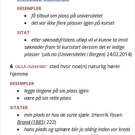
EKSEMPLER
få tilbud om plass på universitetet
det var ikke flere plasser igjen på kurset
SITAT
etter søknadsfristens utløp vil vi kunne ta imot
søknader fram til kursstart dersom det er ledige
plasser
(
uib.no (Universitetet i Bergen)
24.02.2014
)
6
sted hvor noe(n) naturlig hører
OGSÅ
OVERFØRT
hjemme
EKSEMPLER
legge tingene på sin plass igjen
være på sin rette plass
SITATER
min plads er hos de sorte sjæle
(
Henrik Ibsen
Brand (1885)
222
)
hans plads og sphære blir jo aldrig inden vor kreds