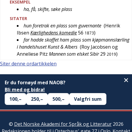
EKSEMPEL
ha, få, skifte, søke plass
SITATER
hun foretrak en plass som guvernante
(
Henrik
Ibsen
Kærlighedens komedie
56
)
1873
far hadde skaffet ham plass som kjøpmannslærling
i handelshuset Kunst & Albers
(
Roy Jacobsen og
Anneliese Pitz
Mannen som elsket Sibir
29
)
2019
Siter denne ordartikkelen
Er du fornøyd med NAOB?
Bli med og bidra!
100,–
250,–
500,–
Valgfri sum
©
Det Norske Akademi for Språk og Litteratur
2026
Redaksjonen
holder til i Osterhaus' gate 27 i Oslo.
Kontakt