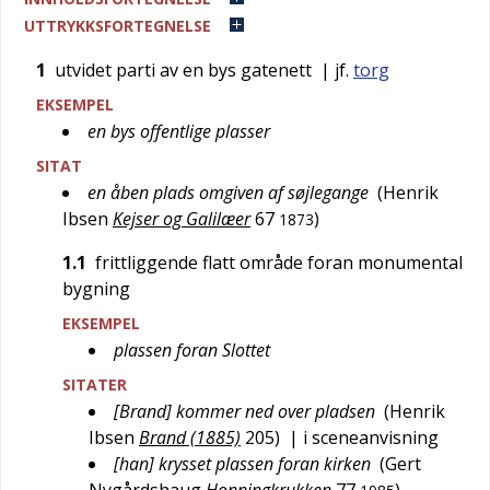
UTTRYKKSFORTEGNELSE
1
utvidet parti av en bys gatenett
| jf.
torg
EKSEMPEL
en bys offentlige plasser
SITAT
en åben plads omgiven af søjlegange
(
Henrik
Ibsen
Kejser og Galilæer
67
)
1873
1.1
frittliggende flatt område foran monumental
bygning
EKSEMPEL
plassen foran Slottet
SITATER
[Brand] kommer ned over pladsen
(
Henrik
Ibsen
Brand (1885)
205
)
| i sceneanvisning
[han] krysset plassen foran kirken
(
Gert