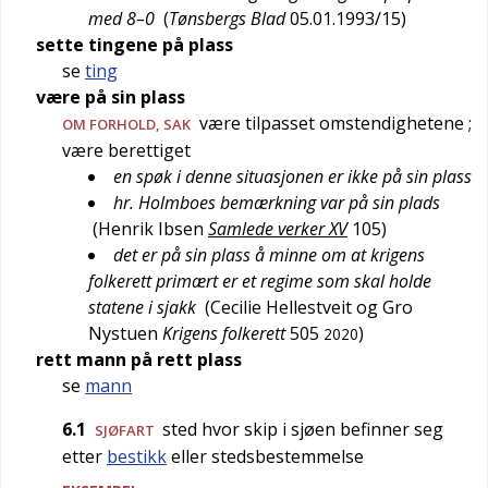
med 8–0
(
Tønsbergs Blad
05.01.1993/15
)
sette tingene på plass
se
ting
være på sin plass
være tilpasset omstendighetene
;
OM FORHOLD, SAK
være berettiget
en spøk i denne situasjonen er ikke på sin plass
hr. Holmboes bemærkning var på sin plads
(
Henrik Ibsen
Samlede verker XV
105
)
det er på sin plass å minne om at krigens
folkerett primært er et regime som skal holde
statene i sjakk
(
Cecilie Hellestveit og Gro
Nystuen
Krigens folkerett
505
)
2020
rett mann på rett plass
se
mann
6.1
sted hvor skip i sjøen befinner seg
SJØFART
etter
bestikk
eller stedsbestemmelse