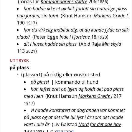
(
Jonas Lie
Kommandørens døttre
206
)
1886
han hadde ikke et øieblik forlatt sin naturlige plass
paa jorden, sin tomt
(
Knut Hamsun
Markens Grøde I
190
)
1917
har du virkelig indbildt dig, at du kunde fylde en slik
plads?
(
Peter Egge
Inde i Fjordene
18
)
1920
alt i huset hadde sin plass
(
Abid Raja
Min skyld
113
)
2021
UTTRYKK
på plass
(plassert) på riktig eller ønsket sted
1
på plass!
| kommando til hund
han løftet øret op igjen og holdt det paa plass
med luen
(
Knut Hamsun
Markens Grøde I
217
)
1917
vi hadde konstatert at dagranden var kommet
på plass og at det ville bli lyst i år som det hadde
vært i alle år
(
Liv Balstad
Nord for det øde hav
133
)
| jf.
dagrand
1955