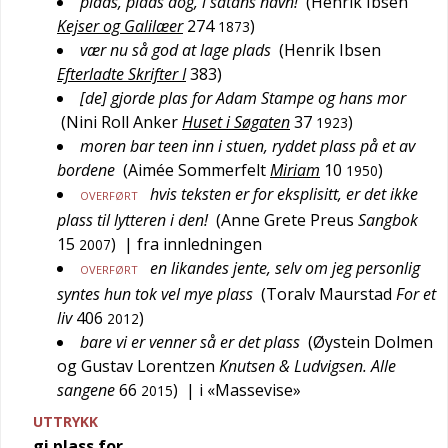
plads, plads dog, i satans navn!
(
Henrik Ibsen
Kejser og Galilæer
274
)
1873
vær nu så god at lage plads
(
Henrik Ibsen
Efterladte Skrifter I
383
)
[de] gjorde plas for Adam Stampe og hans mor
(
Nini Roll Anker
Huset i Søgaten
37
)
1923
moren bar teen inn i stuen, ryddet plass på et av
bordene
(
Aimée Sommerfelt
Miriam
10
)
1950
hvis teksten er for eksplisitt, er det ikke
OVERFØRT
plass til lytteren i den!
(
Anne Grete Preus
Sangbok
15
)
| fra innledningen
2007
en likandes jente, selv om jeg personlig
OVERFØRT
syntes hun tok vel mye plass
(
Toralv Maurstad
For et
liv
406
)
2012
bare vi er venner så er det plass
(
Øystein Dolmen
og Gustav Lorentzen
Knutsen & Ludvigsen. Alle
sangene
66
)
| i «Massevise»
2015
UTTRYKK
gi plass for