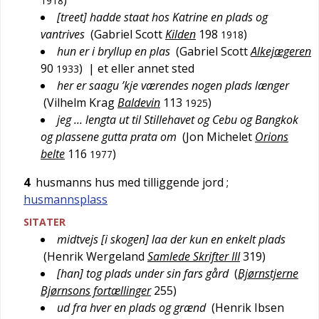
)
1918
[treet] hadde staat hos Katrine en plads og
vantrives
(
Gabriel Scott
Kilden
198
)
1918
hun er i bryllup en plas
(
Gabriel Scott
Alkejægeren
90
)
| et eller annet sted
1933
her er saagu ’kje værendes nogen plads længer
(
Vilhelm Krag
Baldevin
113
)
1925
jeg … lengta ut til Stillehavet og Cebu og Bangkok
og plassene gutta prata om
(
Jon Michelet
Orions
belte
116
)
1977
4
husmanns hus med tilliggende jord
;
husmannsplass
SITATER
midtvejs [i skogen] laa der kun en enkelt plads
(
Henrik Wergeland
Samlede Skrifter III
319
)
[han] tog plads under sin fars gård
(
Bjørnstjerne
Bjørnsons fortællinger
255
)
ud fra hver en plads og grænd
(
Henrik Ibsen