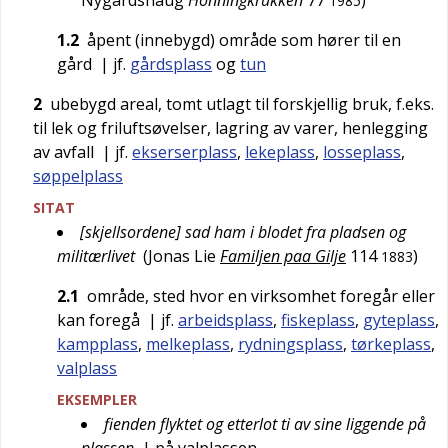
Nygårdshaug
Honningkrukken
77
)
1985
1.2
åpent (innebygd) område som hører til en
gård
| jf.
gårdsplass
og
tun
2
ubebygd areal, tomt utlagt til forskjellig bruk, f.eks.
til lek og friluftsøvelser, lagring av varer, henlegging
av avfall
| jf.
ekserserplass
,
lekeplass
,
losseplass
,
søppelplass
SITAT
[skjellsordene] sad ham i blodet fra pladsen og
militærlivet
(
Jonas Lie
Familjen paa Gilje
114
)
1883
2.1
område, sted hvor en virksomhet foregår eller
kan foregå
| jf.
arbeidsplass
,
fiskeplass
,
gyteplass
,
kampplass
,
melkeplass
,
rydningsplass
,
tørkeplass
,
valplass
EKSEMPLER
fienden flyktet og etterlot ti av sine liggende på