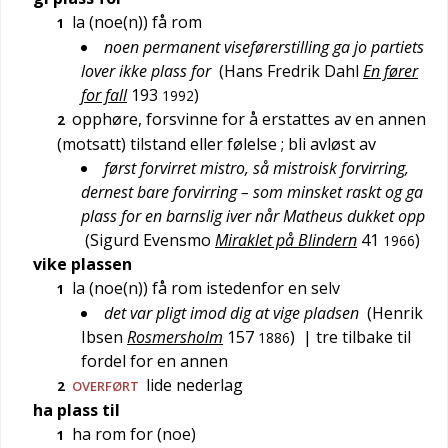
la (noe(n)) få rom
1
noen permanent viseførerstilling ga jo partiets
lover ikke plass for
(
Hans Fredrik Dahl
En fører
for fall
193
)
1992
opphøre, forsvinne for å erstattes av en annen
2
(motsatt) tilstand eller følelse
; bli avløst av
først forvirret mistro, så mistroisk forvirring,
dernest bare forvirring – som minsket raskt og ga
plass for en barnslig iver når Matheus dukket opp
(
Sigurd Evensmo
Miraklet på Blindern
41
)
1966
vike plassen
la (noe(n)) få rom istedenfor en selv
1
det var pligt imod dig at vige pladsen
(
Henrik
Ibsen
Rosmersholm
157
)
| tre tilbake til
1886
fordel for en annen
lide nederlag
2
OVERFØRT
ha plass til
ha rom for (noe)
1