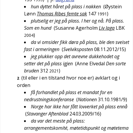
hun dyttet håret på plass i nakken
(
Øystein
Lønn
Thomas Ribes femte sak
147
)
1991
plutselig er jeg på plass. I her og nå. På plass.
Som en hund
(
Susanne Agerholm
Liv laga
LBK
)
2004
da vi omsider fikk døra på plass, ble den sveiset
fast i armeringen
(
Svelviksposten
08.11.2012/15
)
jeg plukker opp det avrevne dukkehodet og
setter det på plass igjen
(
Anne Elvedal
Den sorte
bruden
312
)
2021
(til eller i en tilstand hvor noe er) avklart og i
2
orden
få forhandlet på plass et mandat for en
nedrustningskonferanse
(
Nationen
31.10.1981/9
)
Norge har ikke har fått lovverket på plass ennå
(
Stavanger Aftenblad
24.03.2009/16
)
da var det meste på plass:
arrangementskomité, møtetidspunkt og møtetema