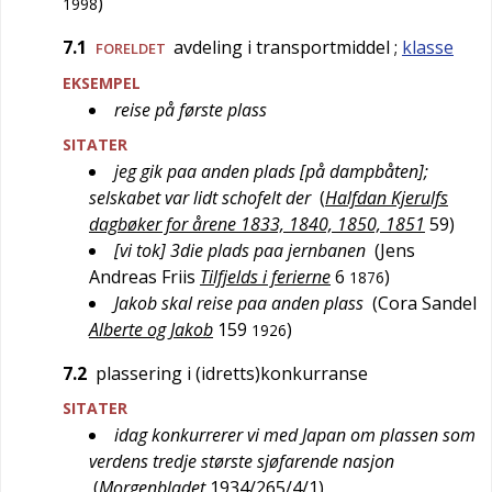
)
1998
7.1
avdeling i transportmiddel
;
klasse
FORELDET
EKSEMPEL
reise på første plass
SITATER
jeg gik paa anden plads [på dampbåten];
selskabet var lidt schofelt der
(
Halfdan Kjerulfs
dagbøker for årene 1833, 1840, 1850, 1851
59
)
[vi tok] 3die plads paa jernbanen
(
Jens
Andreas Friis
Tilfjelds i ferierne
6
)
1876
Jakob skal reise paa anden plass
(
Cora Sandel
Alberte og Jakob
159
)
1926
7.2
plassering i (idretts)konkurranse
SITATER
idag konkurrerer vi med Japan om plassen som
verdens tredje største sjøfarende nasjon
(
Morgenbladet
1934/265/4/1
)