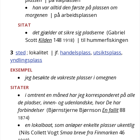
plassen
| på valplassen
han var alltid den første på plassen om
morgenen
| på arbeidsplassen
SITAT
det gjælder at sikre sig pladserne
(
Gabriel
Scott
Kilden
148
)
| til hummerfiskingen
1918
3
sted
; lokalitet
| jf.
handelsplass
,
utsiktsplass
,
yndlingsplass
EKSEMPEL
jeg besøkte de vakreste plasser i omegnen
SITATER
i omtrent en måned har jeg korresponderet på alle
de pladser, innen- og udenlandske, hvor De har
forbindelser
(
Bjørnstjerne Bjørnson
En fallit
88
)
1874
en lokalbaat, som anløper enkelte plasser ukentlig
(
Nils Collett Vogt
Smaa breve fra Finmarken
46