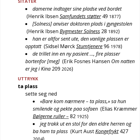
SITATER
damerne indtager sine pladse ved bordet
(
Henrik Ibsen
Samfundets støtter
49
)
1877
[Solness] anviser doktoren plads i gyngestolen
(
Henrik Ibsen
Bygmester Solness
28
)
1892
han er altfor sent ute, den vanlige plassen er
opptatt
(
Sidsel Mørck
Stumtjenere
96
)
1978
de trillet inn en ny pasient …, fire plasser
bortenfor [meg]
(
Erik Fosnes Hansen
Om natten
er jeg i Kina
209
)
2026
UTTRYKK
ta plass
sette seg ned
«Bare kom nærmere – ta plass,» sa hun
smilende og pekte paa sofaen
(
Elias Kræmmer
Bølgerne ruller –
82
)
1925
jeg trakk ut en stol for den eldre herren og
ba ham ta plass
(
Kurt Aust
Kongefrykt
427
)
2004