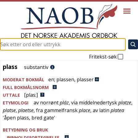
Fritekst-søk
plass
plass
substantiv
en
;
plassen
,
plasser
MODERAT BOKMÅL
FULL BOKMÅLSNORM
[plas:]
UTTALE
av
norrønt
pláz
, via
middelnedertysk
platze
,
ETYMOLOGI
platse
,
plaetse
, fra
gammelfransk
place
, av
latin
platea
'
åpen plass, bred gate
'
BETYDNING OG BRUK
INNHOLDSFORTEGNELSE