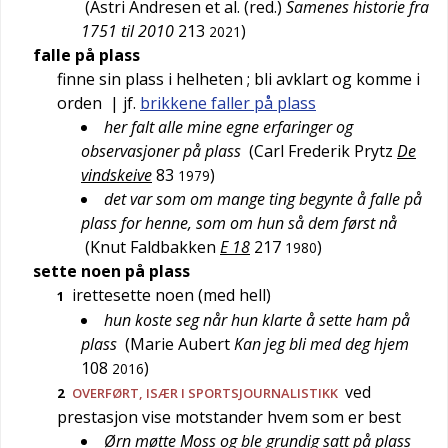
(
Astri Andresen et al. (red.)
Samenes historie fra
1751 til 2010
213
)
2021
falle på plass
finne sin plass i helheten
; bli avklart og komme i
orden
| jf.
brikkene faller på plass
her falt alle mine egne erfaringer og
observasjoner på plass
(
Carl Frederik Prytz
De
vindskeive
83
)
1979
det var som om mange ting begynte å falle på
plass for henne, som om hun så dem først nå
(
Knut Faldbakken
E 18
217
)
1980
sette noen på plass
irettesette noen (med hell)
1
hun koste seg når hun klarte å sette ham på
plass
(
Marie Aubert
Kan jeg bli med deg hjem
108
)
2016
ved
2
OVERFØRT
, ISÆR I SPORTSJOURNALISTIKK
prestasjon vise motstander hvem som er best
Ørn møtte Moss og ble grundig satt på plass