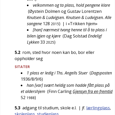
velkommen og ta plass, hold pengene klare
(
Øystein Dolmen og Gustav Lorentzen
Knutsen & Ludvigsen. Knutsen & Ludvigsen. Alle
sangene
128
)
| i «Trikken hjem»
2015
[han] nærmest tvang henne til å ta plass i
bilen igjen og kjøre
(
Dag Solstad
Endelig!
Lykken
33
)
2025
5.2
rom, sted hvor noen kan bo, bor eller
oppholder seg
SITATER
1 plass er ledig i Ths. Angells Stuer
(
Dagsposten
1936/8/9/6
)
han [var] svært heldig som hadde fått plass på
et aldershjem
(
Finn Carling
Gjensyn fra en fremtid
52
)
1988
5.3
adgang til studium, skole e.l.
| jf.
lærlingplass
,
skoleplass
,
studieplass