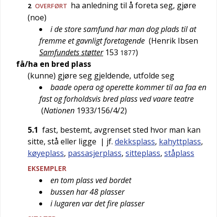
ha anledning til å foreta seg, gjøre
2
OVERFØRT
(noe)
i de store samfund har man dog plads til at
fremme et gavnligt foretagende
(
Henrik Ibsen
Samfundets støtter
153
)
1877
få/ha en bred plass
(kunne) gjøre seg gjeldende, utfolde seg
baade opera og operette kommer til aa faa en
fast og forholdsvis bred plass ved vaare teatre
(
Nationen
1933/156/4/2
)
5.1
fast, bestemt, avgrenset sted hvor man kan
sitte, stå eller ligge
| jf.
dekksplass
,
kahyttplass
,
køyeplass
,
passasjerplass
,
sitteplass
,
ståplass
EKSEMPLER
en tom plass ved bordet
bussen har 48 plasser
i lugaren var det fire plasser