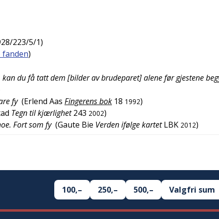
928/223/5/1
)
) fanden
)
y, kan du få tatt dem [bilder av brudeparet] alene før gjestene be
)
are fy
(
Erlend Aas
Fingerens bok
18
)
1992
tad
Tegn til kjærlighet
243
)
2002
noe. Fort som fy
(
Gaute Bie
Verden ifølge kartet
LBK
)
2012
100,–
250,–
500,–
Valgfri sum