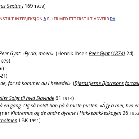
nus Sextus I
169
)
1938
ANSTILT INTERJEKSJON
Å
ELLER MED ETTERSTILT ADVERB
DA
Peer Gynt: «Fy da, moer!»
(
Henrik Ibsen
Peer Gynt (1874)
24
)
)
1879
)
6
421
)
nde, for så kommer du i helvede!»
(
Bjørnstjerne Bjørnsons fortæl
ler Solgt til hvid Slavinde
61
)
1914
 en gang. Og så holdt han på å miste pusten. «Å fy a mei, hva er
gner
Klatremus og de andre dyrene i Hakkebakkeskogen
26
195
rholmen
LBK
)
1991