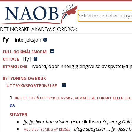
fy
fy
interjeksjon
FULL BOKMÅLSNORM
[fy:]
UTTALE
lydord, opprinnelig gjengivelse av spyttelyd; j
ETYMOLOGI
BETYDNING OG BRUK
UTTRYKKSFORTEGNELSE
1
BRUKT FOR Å UTTRYKKE AVSKY, VEMMELSE, FORAKT ELLER ERG
DA
SITATER
fy, fy, hvor han stinker
(
Henrik Ibsen
Kejser og Gali
blege spøgelser … fy; disse 
MED BIBETYDNING AV REDSEL