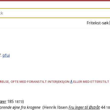
Fritekst-søk
f.
pfui
RELSE, OFTE MED FORANSTILT INTERJEKSJON
Å
ELLER MED ETTERSTILT
læer
185
)
1873
borende øjne fra krogene
(
Henrik Ibsen
Fru Inger til Østråt
44
18