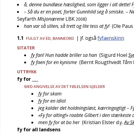
å, denne bundløse hæslighed, som ligger i alt dette! Fy
– Så du er en poet, forter Gunnhild seg å smiske. –
Seyfarth
Misjonærene
LBK
)
2008
han var så sliten, så trett og lite tess at fy!
(
Ole Paus
1.1
| jf. også
fyfaenskinn
FULGT AV ED, BANNEORD
SITATER
fy fan! Hun hadde briller sa han
(
Sigurd Hoel
Sy
fy faen for en kynisme
(
Bernt Rougthvedt
Tårn
UTTRYKK
fy for ___
MED ANGIVELSE AV DET FØLELSEN GJELDER
fy for skam
fy for en idiot
jeg kalder det holdningsløst, kærringagtigt – F
«Fy for alting!» raabte Gilbert i den stærkeste 
men fy for at bo her
(
Kristian Elster d.y.
Av S
fy for all landsens