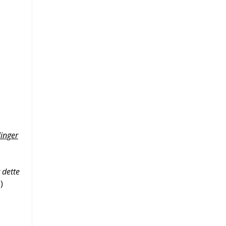
linger
 dette
)
3