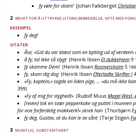
fy vøle for skam!
(
Johan Falkberget
Christia
2
BRUKT FOR Å UTTRYKKE (STERK) BEBREIDELSE, OFTE MED FOR
EKSEMPEL
fy deg!
SITATER
Åse; «Gid du var blæst som en bytting ud af verden!» 
å fy; tal ikke så stygt
(
Henrik Ibsen
Et dukkehjem
9
fy skamme Dem!
(
Henrik Ibsen
Rosmersholm
5
188
fy, skam dig dog
(
Henrik Ibsen
Efterladte Skrifter I
«Fy, kaptein,» sagde en liden pige, … «du må ikke ba
399
)
«Fy af mig for styghed!»
(
Rudolf Muus
Maggi West, el
[reven] tok en svær pepperkake og puttet i munnen på
for noe forferdelig makkverk!» skrek han
(
Thorbjørn E
fy deg, Gustav, at du kan le av sånt
(
Terje Stigen
Fy
3
MUNTLIG
, SUBSTANTIVERT