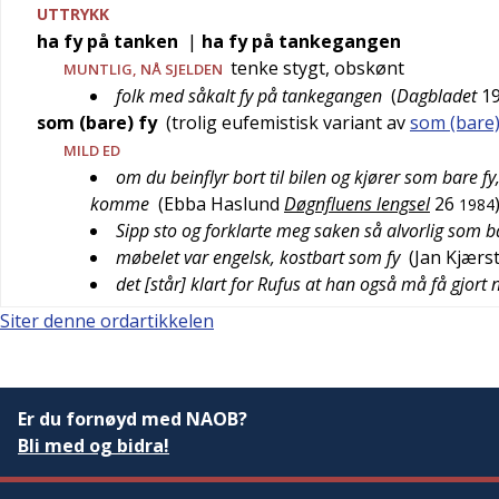
UTTRYKK
ha fy på tanken
|
ha fy på tankegangen
tenke stygt, obskønt
MUNTLIG
,
NÅ SJELDEN
folk med såkalt fy på tankegangen
(
Dagbladet
1
som (bare) fy
(trolig eufemistisk variant av
som (bare
MILD ED
om du beinflyr bort til bilen og kjører som bare f
komme
(
Ebba Haslund
Døgnfluens lengsel
26
1984
Sipp sto og forklarte meg saken så alvorlig som b
møbelet var engelsk, kostbart som fy
(
Jan Kjærs
det [står] klart for Rufus at han også må få gjort 
Siter denne ordartikkelen
Er du fornøyd med NAOB?
Bli med og bidra!