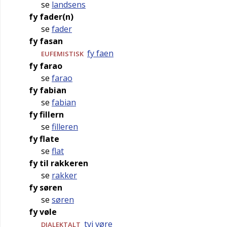
se
landsens
fy fader(n)
se
fader
fy fasan
fy faen
EUFEMISTISK
fy farao
se
farao
fy fabian
se
fabian
fy fillern
se
filleren
fy flate
se
flat
fy til rakkeren
se
rakker
fy søren
se
søren
fy vøle
tvi vøre
DIALEKTALT