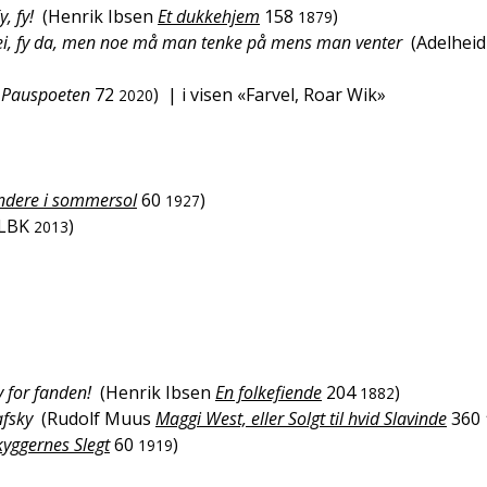
, fy!
(
Henrik Ibsen
Et dukkehjem
158
)
1879
 Nei, fy da, men noe må man tenke på mens man venter
(
Adelheid
Pauspoeten
72
)
| i visen «Farvel, Roar Wik»
2020
ndere i sommersol
60
)
1927
LBK
)
2013
y for fanden!
(
Henrik Ibsen
En folkefiende
204
)
1882
afsky
(
Rudolf Muus
Maggi West, eller Solgt til hvid Slavinde
360
kyggernes Slegt
60
)
1919