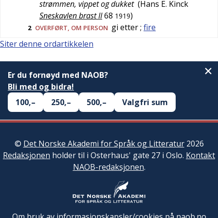
strømmen, vippet og dukket
(
Hans E. Kinck
Sneskavlen brast II
68
)
1919
gi etter
;
fire
2
OVERFØRT
, OM PERSON
Siter denne ordartikkelen
Er du fornøyd med NAOB?
Bli med og bidra!
100,–
250,–
500,–
Valgfri sum
©
Det Norske Akademi for Språk og Litteratur
2026
Redaksjonen
holder til i Osterhaus' gate 27 i Oslo.
Kontakt
NAOB-redaksjonen
.
Om bruk av informasjonskapsler/cookies på naob.no