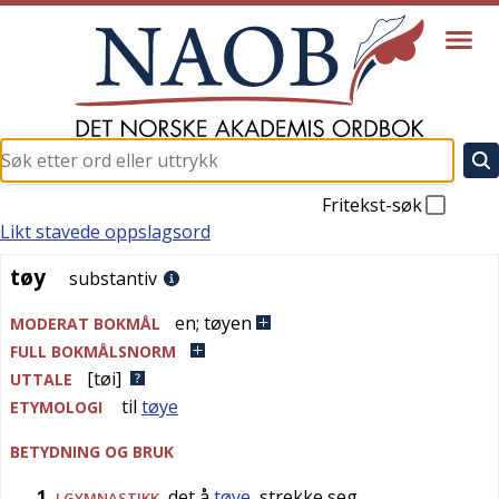
Fritekst-søk
Likt stavede oppslagsord
tøy
tøy
substantiv
en
;
tøyen
MODERAT BOKMÅL
FULL BOKMÅLSNORM
[tøi]
UTTALE
til
tøye
ETYMOLOGI
BETYDNING OG BRUK
1
det å
tøye
, strekke seg
I GYMNASTIKK