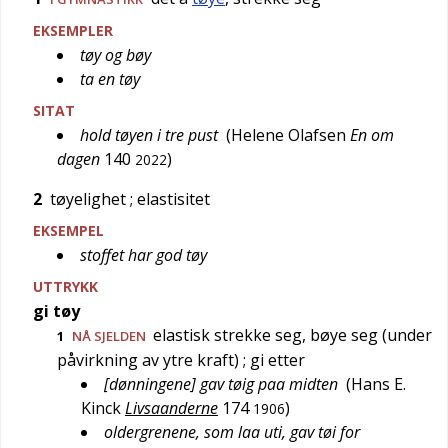
EKSEMPLER
tøy og bøy
ta en tøy
SITAT
hold tøyen i tre pust
(
Helene Olafsen
En om
dagen
140
)
2022
2
tøyelighet
; elastisitet
EKSEMPEL
stoffet har god tøy
UTTRYKK
gi tøy
elastisk strekke seg, bøye seg (under
1
NÅ SJELDEN
påvirkning av ytre kraft)
; gi etter
[dønningene] gav tøig paa midten
(
Hans E.
Kinck
Livsaanderne
174
)
1906
oldergrenene, som laa uti, gav tøi for