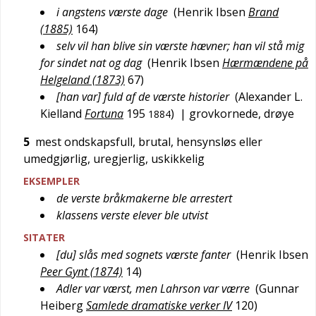
i angstens værste dage
(
Henrik Ibsen
Brand
(1885)
164
)
selv vil han blive sin værste hævner; han vil stå mig
for sindet nat og dag
(
Henrik Ibsen
Hærmændene på
Helgeland (1873)
67
)
[han var] fuld af de værste historier
(
Alexander L.
Kielland
Fortuna
195
)
| grovkornede, drøye
1884
5
mest ondskapsfull, brutal, hensynsløs eller
umedgjørlig, uregjerlig, uskikkelig
EKSEMPLER
de verste bråkmakerne ble arrestert
klassens verste elever ble utvist
SITATER
[du] slås med sognets værste fanter
(
Henrik Ibsen
Peer Gynt (1874)
14
)
Adler var værst, men Lahrson var værre
(
Gunnar
Heiberg
Samlede dramatiske verker IV
120
)