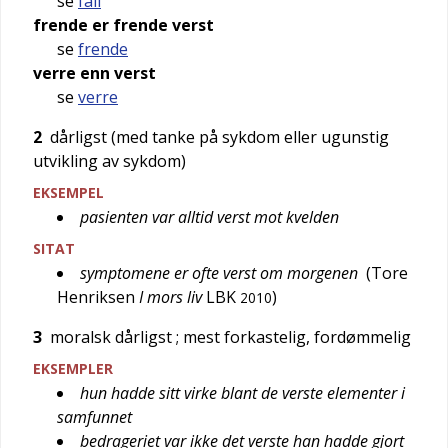
se
fall
frende er frende verst
se
frende
verre enn verst
se
verre
2
dårligst (med tanke på sykdom eller ugunstig
utvikling av sykdom)
EKSEMPEL
pasienten var alltid verst mot kvelden
SITAT
symptomene er ofte verst om morgenen
(
Tore
Henriksen
I mors liv
LBK
)
2010
3
moralsk dårligst
; mest forkastelig, fordømmelig
EKSEMPLER
hun hadde sitt virke blant de verste elementer i
samfunnet
bedrageriet var ikke det verste han hadde gjort