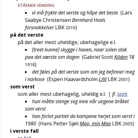
STÅENDE VENDING
vi må frykte det verste og håpe det beste
(
Lars
Saabye Christensen
Bernhard Hvals
forsnakkelser
LBK
)
2010
på det verste
på det aller mest uheldige, ubehagelige e.l.
[treet kunne] skygge i haven, naar solen stak
paa det værste om dagen
(
Gabriel Scott
Kilden
18
)
1918
det føles på det verste som om jeg befinner meg
i narkose
(
Espen Haavardsholm
Lilit
LBK
)
2001
som verst
som aller mest ubehagelig, uheldig e.l.
| jf.
som
hun måtte stenge seg inne når ungene bråket
som verst
han forlot partiet da kampene herjet som verst i
1980
(
Hans Petter Sjøli
Mao, min Mao
LBK
)
2005
i verste fall