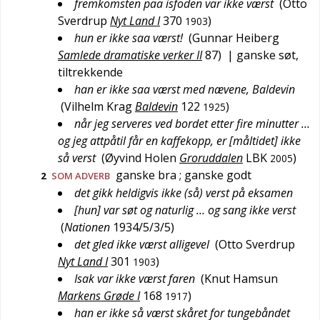
fremkomsten paa isfoden var ikke værst
(
Otto
Sverdrup
Nyt Land I
370
)
1903
hun er ikke saa værst!
(
Gunnar Heiberg
Samlede dramatiske verker II
87
)
| ganske søt,
tiltrekkende
han er ikke saa værst med nævene, Baldevin
(
Vilhelm Krag
Baldevin
122
)
1925
når jeg serveres ved bordet etter fire minutter …
og jeg attpåtil får en kaffekopp, er [måltidet] ikke
så verst
(
Øyvind Holen
Groruddalen
LBK
)
2005
ganske bra
; ganske godt
2
SOM ADVERB
det gikk heldigvis ikke (så) verst på eksamen
[hun] var søt og naturlig … og sang ikke verst
(
Nationen
1934/5/3/5
)
det gled ikke værst alligevel
(
Otto Sverdrup
Nyt Land I
301
)
1903
Isak var ikke værst faren
(
Knut Hamsun
Markens Grøde I
168
)
1917
han er ikke så værst skåret for tungebåndet