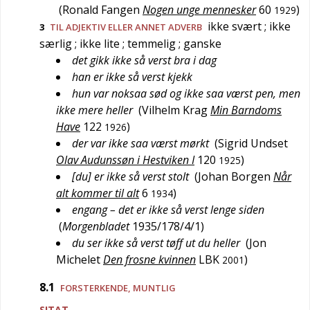
(
Ronald Fangen
Nogen unge mennesker
60
)
1929
ikke svært
; ikke
3
TIL ADJEKTIV ELLER ANNET ADVERB
særlig
; ikke lite
; temmelig
; ganske
det gikk ikke så verst bra i dag
han er ikke så verst kjekk
hun var noksaa sød og ikke saa værst pen, men
ikke mere heller
(
Vilhelm Krag
Min Barndoms
Have
122
)
1926
der var ikke saa værst mørkt
(
Sigrid Undset
Olav Audunssøn i Hestviken I
120
)
1925
[du] er ikke så verst stolt
(
Johan Borgen
Når
alt kommer til alt
6
)
1934
engang – det er ikke så verst lenge siden
(
Morgenbladet
1935/178/4/1
)
du ser ikke så verst tøff ut du heller
(
Jon
Michelet
Den frosne kvinnen
LBK
)
2001
8.1
FORSTERKENDE
,
MUNTLIG
SITAT