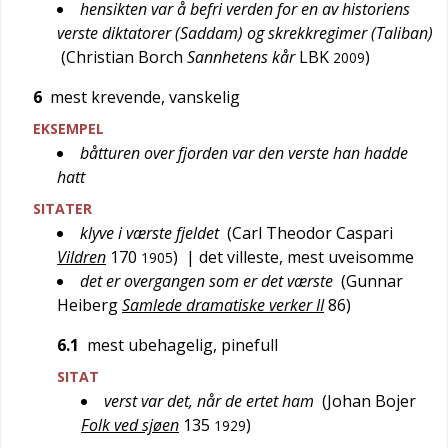
hensikten var å befri verden for en av historiens
verste diktatorer (Saddam) og skrekkregimer (Taliban)
(
Christian Borch
Sannhetens kår
LBK
)
2009
6
mest krevende, vanskelig
EKSEMPEL
båtturen over fjorden var den verste han hadde
hatt
SITATER
klyve i værste fjeldet
(
Carl Theodor Caspari
Vildren
170
)
| det villeste, mest uveisomme
1905
det er overgangen som er det værste
(
Gunnar
Heiberg
Samlede dramatiske verker II
86
)
6.1
mest ubehagelig, pinefull
SITAT
verst var det, når de ertet ham
(
Johan Bojer
Folk ved sjøen
135
)
1929