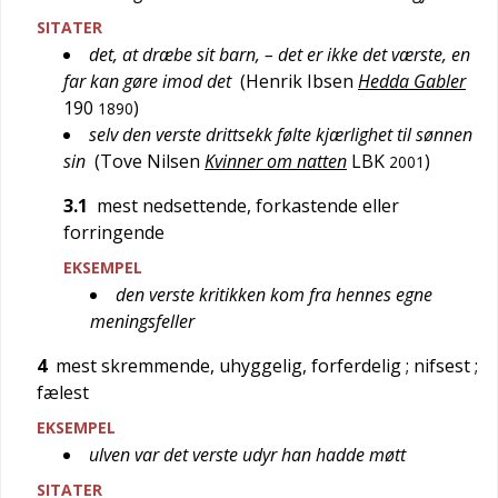
SITATER
det, at dræbe sit barn, – det er ikke det værste, en
far kan gøre imod det
(
Henrik Ibsen
Hedda Gabler
190
)
1890
selv den verste drittsekk følte kjærlighet til sønnen
sin
(
Tove Nilsen
Kvinner om natten
LBK
)
2001
3.1
mest nedsettende, forkastende eller
forringende
EKSEMPEL
den verste kritikken kom fra hennes egne
meningsfeller
4
mest skremmende, uhyggelig, forferdelig
; nifsest
;
fælest
EKSEMPEL
ulven var det verste udyr han hadde møtt
SITATER