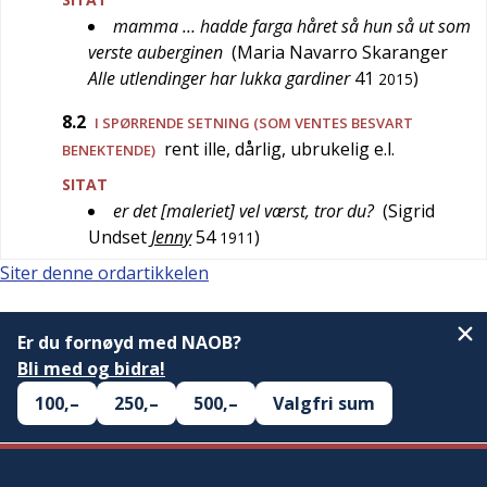
mamma … hadde farga håret så hun så ut som
verste auberginen
(
Maria Navarro Skaranger
Alle utlendinger har lukka gardiner
41
)
2015
8.2
I SPØRRENDE SETNING (SOM VENTES BESVART
rent ille, dårlig, ubrukelig e.l.
BENEKTENDE)
SITAT
er det [maleriet] vel værst, tror du?
(
Sigrid
Undset
Jenny
54
)
1911
Siter denne ordartikkelen
Er du fornøyd med NAOB?
Bli med og bidra!
100,–
250,–
500,–
Valgfri sum