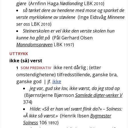
gjøre
(
Arnfinn Haga
Nødlanding
LBK
)
2010
så tørket dere av hendene med mose og sparket de
verste myrklakene av støvlene
(
Inge Eidsvåg
Minnene
ser oss
LBK
)
2010
Steinerskolen er vel ikke den verste skolen hun
kunne ha gått på
(
Pål Gerhard Olsen
Manndomsprøven
LBK
)
1997
UTTRYKK
ikke (så) verst
ikke rent dårlig
; (etter
1
SOM PREDIKATIV
omstendighetene) tilfredsstillende, ganske bra,
ganske god
| jf.
ikke
jeg var, gud ske lov, ikke værst, da jeg stod op
(
Bjørnstjerne Bjørnson
Samlede digter-verker V
374
)
Hilde: «Så er han vel svært flink da?» – Solness:
«Å ikke så værst.»
(
Henrik Ibsen
Bygmester
Solness
106
)
1892