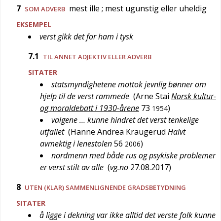
7
mest ille
; mest ugunstig eller uheldig
SOM ADVERB
EKSEMPEL
verst gikk det for ham i tysk
7.1
TIL ANNET ADJEKTIV ELLER ADVERB
SITATER
statsmyndighetene mottok jevnlig bønner om
hjelp til de verst rammede
(
Arne Stai
Norsk kultur-
og moraldebatt i 1930-årene
73
)
1954
valgene … kunne hindret det verst tenkelige
utfallet
(
Hanne Andrea Kraugerud
Halvt
avmektig i lenestolen
56
)
2006
nordmenn med både rus og psykiske problemer
er verst stilt av alle
(
vg.no
27.08.2017
)
8
UTEN (KLAR) SAMMENLIGNENDE GRADSBETYDNING
SITATER
å ligge i dekning var ikke alltid det verste folk kunne