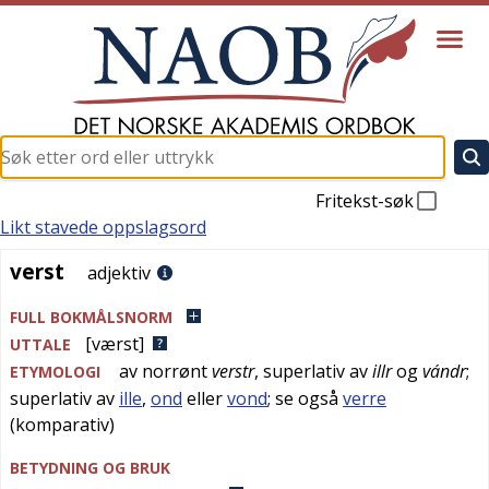
Fritekst-søk
Likt stavede oppslagsord
verst
verst
adjektiv
FULL BOKMÅLSNORM
[værst]
UTTALE
av
norrønt
verstr
, superlativ av
illr
og
vándr
;
ETYMOLOGI
superlativ av
ille
,
ond
eller
vond
; se også
verre
(komparativ)
BETYDNING OG BRUK