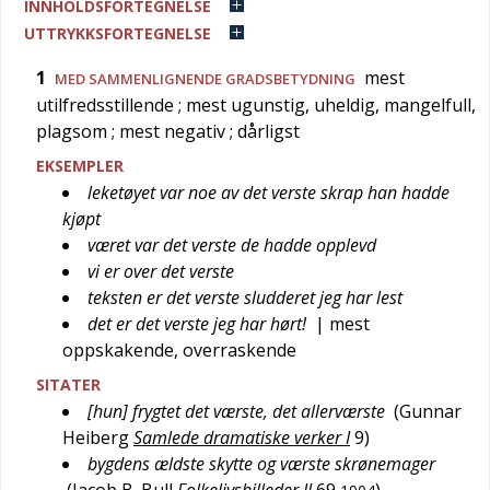
INNHOLDSFORTEGNELSE
UTTRYKKSFORTEGNELSE
1
mest
MED SAMMENLIGNENDE GRADSBETYDNING
utilfredsstillende
; mest ugunstig, uheldig, mangelfull,
plagsom
; mest negativ
; dårligst
EKSEMPLER
leketøyet var noe av det verste skrap han hadde
kjøpt
været var det verste de hadde opplevd
vi er over det verste
teksten er det verste sludderet jeg har lest
det er det verste jeg har hørt!
| mest
oppskakende, overraskende
SITATER
[hun] frygtet det værste, det allerværste
(
Gunnar
Heiberg
Samlede dramatiske verker I
9
)
bygdens ældste skytte og værste skrønemager