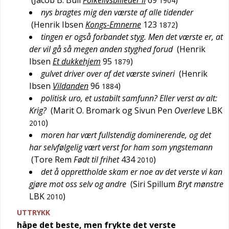
(
Jacob B. Bull
Folkelivsbilleder II
69
)
1904
nys bragtes mig den værste af alle tidender
(
Henrik Ibsen
Kongs-Emnerne
123
)
1872
tingen er også forbandet styg. Men det værste er, at
der vil gå så megen anden styghed forud
(
Henrik
Ibsen
Et dukkehjem
95
)
1879
gulvet driver over af det værste svineri
(
Henrik
Ibsen
Vildanden
96
)
1884
politisk uro, et ustabilt samfunn? Eller verst av alt:
Krig?
(
Marit O. Bromark og Sivun Pen
Overleve
LBK
)
2010
moren har vært fullstendig dominerende, og det
har selvfølgelig vært verst for ham som yngstemann
(
Tore Rem
Født til frihet
434
)
2010
det å opprettholde skam er noe av det verste vi kan
gjøre mot oss selv og andre
(
Siri Spillum
Bryt mønstre
LBK
)
2010
UTTRYKK
håpe det beste, men frykte det verste