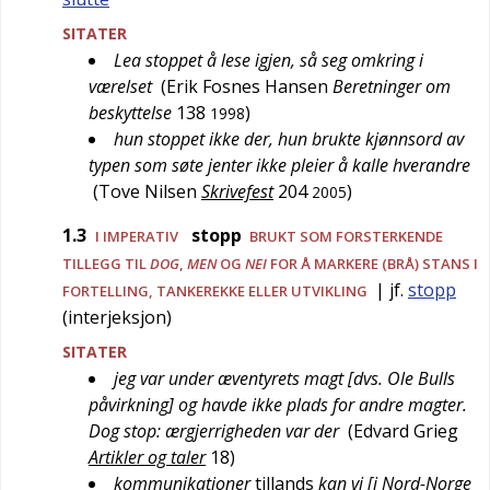
SITATER
Lea stoppet å lese igjen, så seg omkring i
værelset
(
Erik Fosnes Hansen
Beretninger om
beskyttelse
138
)
1998
hun stoppet ikke der, hun brukte kjønnsord av
typen som søte jenter ikke pleier å kalle hverandre
(
Tove Nilsen
Skrivefest
204
)
2005
1.3
stopp
I IMPERATIV
BRUKT SOM FORSTERKENDE
TILLEGG TIL
DOG
,
MEN
OG
NEI
FOR Å MARKERE (BRÅ) STANS I
| jf.
stopp
FORTELLING, TANKEREKKE ELLER UTVIKLING
(interjeksjon)
SITATER
jeg var under æventyrets magt [dvs. Ole Bulls
påvirkning] og havde ikke plads for andre magter.
Dog stop: ærgjerrigheden var der
(
Edvard Grieg
Artikler og taler
18
)
kommunikationer
tillands
kan vi [i Nord-Norge