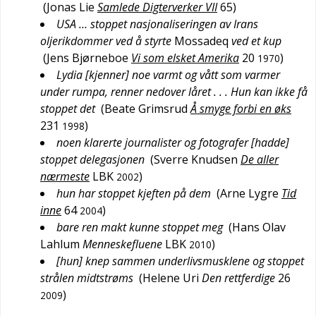
(
Jonas Lie
Samlede Digterverker VII
65
)
USA … stoppet nasjonaliseringen av Irans
oljerikdommer ved å styrte
Mossadeq
ved et kup
(
Jens Bjørneboe
Vi som elsket Amerika
20
)
1970
Lydia [kjenner] noe varmt og vått som varmer
under rumpa, renner nedover låret . . . Hun kan ikke få
stoppet det
(
Beate Grimsrud
Å smyge forbi en øks
231
)
1998
noen klarerte journalister og fotografer [hadde]
stoppet delegasjonen
(
Sverre Knudsen
De aller
nærmeste
LBK
)
2002
hun har stoppet kjeften på dem
(
Arne Lygre
Tid
inne
64
)
2004
bare ren makt kunne stoppet meg
(
Hans Olav
Lahlum
Menneskefluene
LBK
)
2010
[hun] knep sammen underlivsmusklene og stoppet
strålen midtstrøms
(
Helene Uri
Den rettferdige
26
)
2009