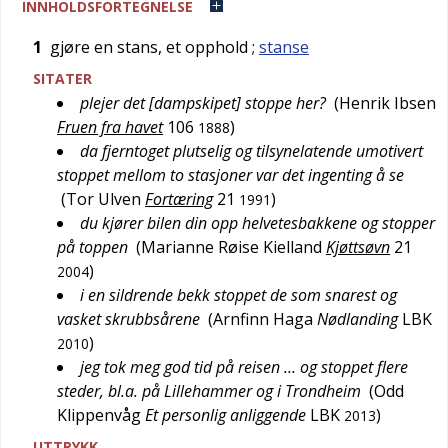
INNHOLDSFORTEGNELSE
1
gjøre en stans, et opphold
;
stanse
SITATER
plejer det [dampskipet] stoppe her?
(
Henrik Ibsen
Fruen fra havet
106
)
1888
da fjerntoget plutselig og tilsynelatende umotivert
stoppet mellom to stasjoner var det ingenting å se
(
Tor Ulven
Fortæring
21
)
1991
du kjører bilen din opp helvetesbakkene og stopper
på toppen
(
Marianne Røise Kielland
Kjøttsøvn
21
)
2004
i en sildrende bekk stoppet de som snarest og
vasket skrubbsårene
(
Arnfinn Haga
Nødlanding
LBK
)
2010
jeg tok meg god tid på reisen … og stoppet flere
steder, bl.a. på Lillehammer og i Trondheim
(
Odd
Klippenvåg
Et personlig anliggende
LBK
)
2013
UTTRYKK