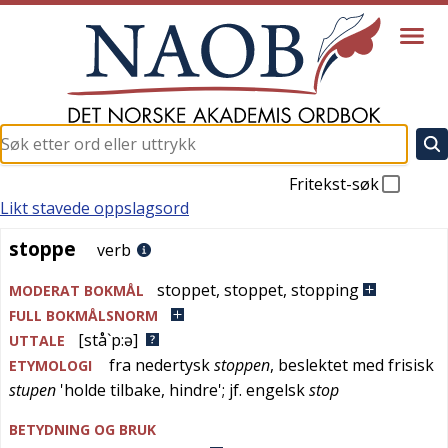
Fritekst-søk
Likt stavede oppslagsord
stoppe
stoppe
verb
stoppet
,
stoppet
,
stopping
MODERAT BOKMÅL
FULL BOKMÅLSNORM
[stå`p:ə]
UTTALE
fra
nedertysk
stoppen
, beslektet med
frisisk
ETYMOLOGI
stupen
'
holde tilbake, hindre
'; jf.
engelsk
stop
BETYDNING OG BRUK