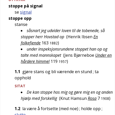
stoppe på signal
se
signal
stoppe opp
stanse
såsnart jeg udvider loven til de tobenede, så
stopper herr Hovstad op
(
Henrik Ibsen
En
folkefiende
163
)
1882
under inspeksjonsrundene stoppet han op og
talte med mannskapet
(
Jens Bjørneboe
Under en
hårdere himmel
119
)
1957
1.1
gjøre stans og bli værende en stund
; ta
opphold
SITAT
De kan stoppe hos mig og gøre mig en og anden
hjælp med forskellig
(
Knut Hamsun
Rosa
7
)
1908
1.2
la være å fortsette (med noe)
; holde opp
;
slutte