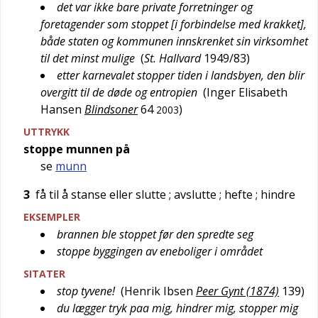
det var ikke bare private forretninger og
foretagender som stoppet [i forbindelse med krakket],
både staten og kommunen innskrenket sin virksomhet
til det minst mulige
(
St. Hallvard
1949/83
)
etter karnevalet stopper tiden i landsbyen, den blir
overgitt til de døde og entropien
(
Inger Elisabeth
Hansen
Blindsoner
64
)
2003
UTTRYKK
stoppe munnen på
se
munn
3
få til å stanse eller slutte
; avslutte
; hefte
; hindre
EKSEMPLER
brannen ble stoppet før den spredte seg
stoppe byggingen av eneboliger i området
SITATER
stop tyvene!
(
Henrik Ibsen
Peer Gynt (1874)
139
)
du lægger tryk paa mig, hindrer mig, stopper mig