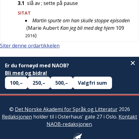
3.1
slå av
; sette på pause
SITAT
Martin spurte om han skulle stoppe episoden
(
Marie Aubert
Kan jeg bli med deg hjem
109
)
2016
Siter denne ordartikkelen
Er du fornøyd med NAOB?
Bli med og bidra!
100,–
250,–
500,–
Valgfri sum
©
Det Norske Akademi for Språk og Litteratur
2026
Redaksjonen
holder til i Osterhaus' gate 27 i Oslo.
Kontakt
NAOB-redaksjonen
.