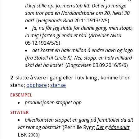
ikke] stille op. Jo, men stop litt. Det er jo mange
som tror paa en Nordlandsbane om 20, høist 30
aar!
(
Helgelands Blad
20.11.1913/2/5
)
ja, nu får jeg slutte for denne gang, men stopp,
la mig i farten gi enda et råd
(
Arbeider-Avisa
05.12.1924/5/5
)
det kostet en halv million å endre navn og logo
[fra Statoil til Circle K]. Nei, stopp, en halv milliard
skal det ha kostet
(
Dagsavisen
03.09.2016/5/6
)
2
slutte å være i gang eller i utvikling
; komme til en
stans
;
opphøre
;
stanse
EKSEMPEL
produksjonen stoppet opp
SITATER
billedkunsten stoppet en gang på femtitallet da alt
var rent og abstrakt
(
Pernille Rygg
Det gyldne snitt
LBK
)
2000