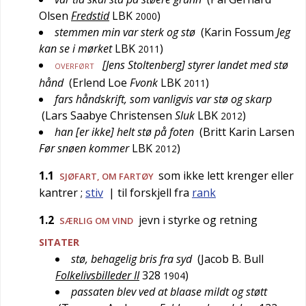
Olsen
Fredstid
LBK
)
2000
stemmen min var sterk og stø
(
Karin Fossum
Jeg
kan se i mørket
LBK
)
2011
[Jens Stoltenberg] styrer landet med stø
OVERFØRT
hånd
(
Erlend Loe
Fvonk
LBK
)
2011
fars håndskrift, som vanligvis var stø og skarp
(
Lars Saabye Christensen
Sluk
LBK
)
2012
han [er ikke] helt stø på foten
(
Britt Karin Larsen
Før snøen kommer
LBK
)
2012
1.1
som ikke lett krenger eller
SJØFART
, OM FARTØY
kantrer
;
stiv
| til forskjell fra
rank
1.2
jevn i styrke og retning
SÆRLIG OM VIND
SITATER
stø, behagelig bris fra syd
(
Jacob B. Bull
Folkelivsbilleder II
328
)
1904
passaten blev ved at blaase mildt og støtt