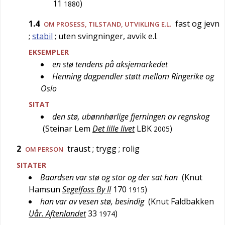
11
)
1880
1.4
fast og jevn
OM PROSESS, TILSTAND, UTVIKLING E.L.
;
stabil
; uten svingninger, avvik e.l.
EKSEMPLER
en stø tendens på aksjemarkedet
Henning dagpendler støtt mellom Ringerike og
Oslo
SITAT
den stø, ubønnhørlige fjerningen av regnskog
(
Steinar Lem
Det lille livet
LBK
)
2005
2
traust
; trygg
; rolig
OM PERSON
SITATER
Baardsen var stø og stor og der sat han
(
Knut
Hamsun
Segelfoss By II
170
)
1915
han var av vesen stø, besindig
(
Knut Faldbakken
Uår. Aftenlandet
33
)
1974