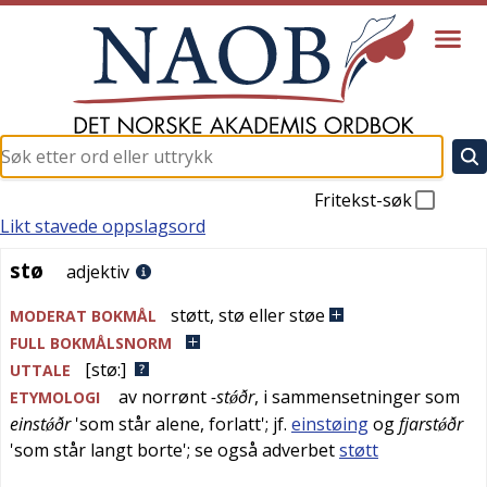
Fritekst-søk
Likt stavede oppslagsord
stø
stø
adjektiv
støtt
,
stø eller støe
MODERAT BOKMÅL
FULL BOKMÅLSNORM
[stø:]
UTTALE
av
norrønt
-stǿðr
, i sammensetninger som
ETYMOLOGI
einstǿðr
'
som står alene, forlatt
'; jf.
einstøing
og
fjarstǿðr
'
som står langt borte
'; se også adverbet
støtt