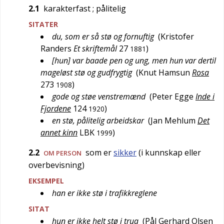
2.1
karakterfast
; pålitelig
SITATER
du, som er så stø og fornuftig
(
Kristofer
Randers
Et skriftemål
27
)
1881
[hun] var baade pen og ung, men hun var dertil
mageløst stø og gudfrygtig
(
Knut Hamsun
Rosa
273
)
1908
gode og støe venstremænd
(
Peter Egge
Inde i
Fjordene
124
)
1920
en stø, pålitelig arbeidskar
(
Jan Mehlum
Det
annet kinn
LBK
)
1999
2.2
som er
sikker
(i kunnskap eller
OM PERSON
overbevisning)
EKSEMPEL
han er ikke stø i trafikkreglene
SITAT
hun er ikke helt stø i trua
(
Pål Gerhard Olsen