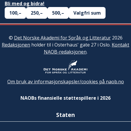
Bli med og bidra!
100,–
250,–
500,–
Valgfri sum
©
Det Norske Akademi for Språk og Litteratur
2026
Redaksjonen
holder til i Osterhaus' gate 27 i Oslo.
Kontakt
NAOB-redaksjonen
.
Om bruk av informasjonskapsler/cookies på naob.no
NAOBs finansielle støttespillere i 2026
Staten