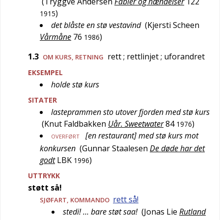
(
Tryggve Andersen
Fabler og hændelser
122
)
1915
det blåste en stø vestavind
(
Kjersti Scheen
Vårmåne
76
)
1986
1.3
rett
; rettlinjet
; uforandret
OM KURS, RETNING
EKSEMPEL
holde stø kurs
SITATER
lasteprammen sto utover fjorden med stø kurs
(
Knut Faldbakken
Uår. Sweetwater
84
)
1976
[en restaurant] med stø kurs mot
OVERFØRT
konkursen
(
Gunnar Staalesen
De døde har det
godt
LBK
)
1996
UTTRYKK
støtt så!
rett så!
SJØFART
, KOMMANDO
stedi! … bare støt saa!
(
Jonas Lie
Rutland