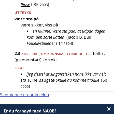
Pinse
LBK
)
2003
UTTRYKK
være stø på
være sikker, viss på
en [kunne] være stø paa, at udpaa dagen
kom den sorte katten
(
Jacob B. Bull
Folkelivsbilleder I
14
)
1904
2.3
feilfri
;
OVERFØRT
, OM KUNNSKAP, FERDIGHET E.L.
(gjennomført) korrekt
SITAT
[jeg visste] at singalesisken hans ikke var helt
stø
(
Line Baugstø
Skulle du komme tilbake
150
)
2000
Siter denne ordartikkelen
Er du fornøyd med NAOB?