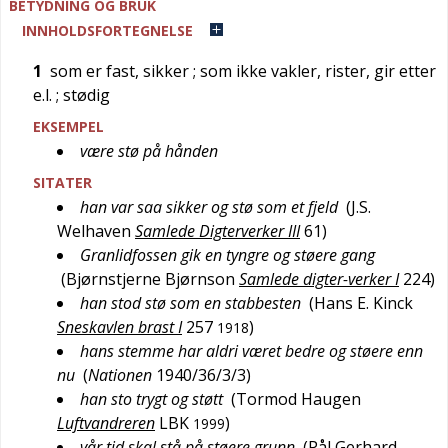
BETYDNING OG BRUK
INNHOLDSFORTEGNELSE
1
som er fast, sikker
; som ikke vakler, rister, gir etter
e.l.
; stødig
EKSEMPEL
være stø på hånden
SITATER
han var saa sikker og stø som et fjeld
(
J.S.
Welhaven
Samlede Digterverker III
61
)
Granlidfossen gik en tyngre og støere gang
(
Bjørnstjerne Bjørnson
Samlede digter-verker I
224
)
han stod stø som en stabbesten
(
Hans E. Kinck
Sneskavlen brast I
257
)
1918
hans stemme har aldri været bedre og støere enn
nu
(
Nationen
1940/36/3/3
)
han sto trygt og støtt
(
Tormod Haugen
Luftvandreren
LBK
)
1999
vår tid skal stå på støere grunn
(
Pål Gerhard