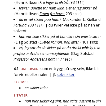
(
Henrik Ibsen
Fru Inger til Østråt
93
)
1874
frøken Bolette tar ham ikke. Det er jeg sikker på
(
Henrik Ibsen
Fruen fra havet
203
)
1888
du er vel sikker paa ham?
(
Alexander L. Kielland
Fortuna
209
)
| du tviler vel ikke på at han er
1884
solvent
han var ikke sikker på at han likte sin eneste sønn
(
Dag Solstad
«Ellevte roman, bok atten»
101
)
1992
«Å, jeg var da så sikker på at du drakk whisky,» sa
professor Andersen unnskyldende
(
Dag Solstad
Professor Andersens natt
117
)
1996
4.1
som er trygg på seg selv, ikke blir
OM PERSON
forvirret eller nøler
| jf.
selvsikker
EKSEMPEL
en sikker taler
SITATER
han blev sikker og sint, han talte uvørent til sin