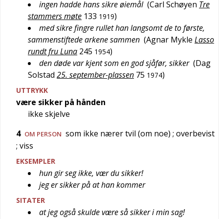
ingen hadde hans sikre øiemål
(
Carl Schøyen
Tre
stammers møte
133
)
1919
med sikre fingre rullet han langsomt de to første,
sammenstiftede arkene sammen
(
Agnar Mykle
Lasso
rundt fru Luna
245
)
1954
den døde var kjent som en god sjåfør, sikker
(
Dag
Solstad
25. september-plassen
75
)
1974
UTTRYKK
være sikker på hånden
ikke skjelve
4
som ikke nærer tvil (om noe)
; overbevist
OM PERSON
; viss
EKSEMPLER
hun gir seg ikke, vær du sikker!
jeg er sikker på at han kommer
SITATER
at jeg også skulde være så sikker i min sag!