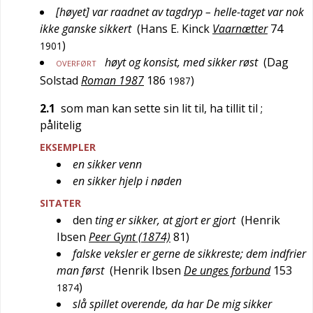
[høyet] var raadnet av tagdryp – helle-taget var nok
ikke ganske sikkert
(
Hans E. Kinck
Vaarnætter
74
)
1901
høyt og konsist, med sikker røst
(
Dag
OVERFØRT
Solstad
Roman 1987
186
)
1987
2.1
som man kan sette sin lit til, ha tillit til
;
pålitelig
EKSEMPLER
en sikker venn
en sikker hjelp i nøden
SITATER
den
ting er sikker, at gjort er gjort
(
Henrik
Ibsen
Peer Gynt (1874)
81
)
falske veksler er gerne de sikkreste; dem indfrier
man først
(
Henrik Ibsen
De unges forbund
153
)
1874
slå spillet overende, da har De mig sikker