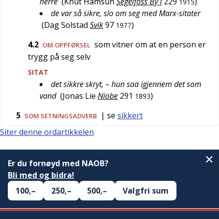
herre
(
Knut Hamsun
Segelfoss By I
229
)
1915
de var så sikre, slo om seg med Marx-sitater
(
Dag Solstad
Svik
97
)
1977
4.2
som vitner om at en person er
OM OPPFØRSEL
trygg på seg selv
SITAT
det sikkre skryt, – hun saa igjennem det som
vand
(
Jonas Lie
Niobe
291
)
1893
5
| se
sikkert
SOM SETNINGSADVERB
Siter denne ordartikkelen
Er du fornøyd med NAOB?
Bli med og bidra!
100,–
250,–
500,–
Valgfri sum