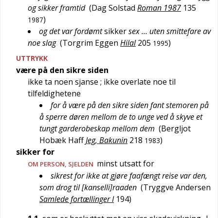
og sikker framtid
(
Dag Solstad
Roman 1987
135
)
1987
og det var fordømt
sikker
sex … uten smittefare av
noe slag
(
Torgrim Eggen
Hilal
205
)
1995
UTTRYKK
være på den sikre siden
ikke ta noen sjanse
; ikke overlate noe til
tilfeldighetene
for å være på den sikre siden fant stemoren på
å sperre døren mellom de to unge ved å skyve et
tungt garderobeskap mellom dem
(
Bergljot
Hobæk Haff
Jeg, Bakunin
218
)
1983
sikker for
minst utsatt for
OM PERSON,
SJELDEN
sikrest for ikke at gjøre faafængt reise var den,
som drog til [kanselli]raaden
(
Tryggve Andersen
Samlede fortællinger I
194
)