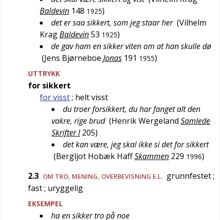
Baldevin
148
)
1925
det er saa sikkert, som jeg staar her
(
Vilhelm
Krag
Baldevin
53
)
1925
de gav ham en sikker viten om at han skulle dø
(
Jens Bjørneboe
Jonas
191
)
1955
UTTRYKK
for sikkert
for visst
; helt visst
du troer forsikkert, du har fanget alt den
vakre, rige brud
(
Henrik Wergeland
Samlede
Skrifter I
205
)
det kan være, jeg skal ikke si det for sikkert
(
Bergljot Hobæk Haff
Skammen
229
)
1996
2.3
grunnfestet
;
OM TRO, MENING, OVERBEVISNING E.L.
fast
; uryggelig
EKSEMPEL
ha en sikker tro på noe