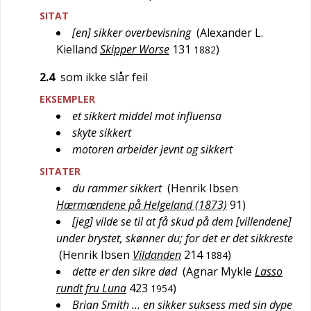
SITAT
[en] sikker overbevisning
(
Alexander L.
Kielland
Skipper Worse
131
)
1882
2.4
som ikke slår feil
EKSEMPLER
et sikkert middel mot influensa
skyte sikkert
motoren arbeider jevnt og sikkert
SITATER
du rammer sikkert
(
Henrik Ibsen
Hærmændene på Helgeland (1873)
91
)
[jeg] vilde se til at få skud på dem [villendene]
under brystet, skønner du; for det er det sikkreste
(
Henrik Ibsen
Vildanden
214
)
1884
dette er den sikre død
(
Agnar Mykle
Lasso
rundt fru Luna
423
)
1954
Brian Smith … en sikker suksess med sin dype