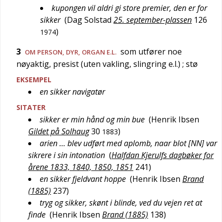
kupongen vil aldri gi store premier, den er for
sikker
(
Dag Solstad
25. september-plassen
126
)
1974
3
som utfører noe
OM PERSON, DYR, ORGAN E.L.
nøyaktig, presist (uten vakling, slingring e.l.)
; stø
EKSEMPEL
en sikker navigatør
SITATER
sikker er min hånd og min bue
(
Henrik Ibsen
Gildet på Solhaug
30
)
1883
arien … blev udført med aplomb, naar blot [NN] var
sikrere i sin intonation
(
Halfdan Kjerulfs dagbøker for
årene 1833, 1840, 1850, 1851
241
)
en sikker fjeldvant hoppe
(
Henrik Ibsen
Brand
(1885)
237
)
tryg og sikker, skønt i blinde, ved du vejen ret at
finde
(
Henrik Ibsen
Brand (1885)
138
)