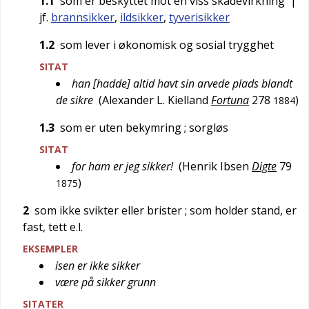
1.1
som er beskyttet mot en viss skadevirkning
|
jf.
brannsikker
,
ildsikker
,
tyverisikker
1.2
som lever i økonomisk og sosial trygghet
SITAT
han [hadde] altid havt sin arvede plads blandt
de sikre
(
Alexander L. Kielland
Fortuna
278
)
1884
1.3
som er uten bekymring
; sorgløs
SITAT
for ham er jeg sikker!
(
Henrik Ibsen
Digte
79
)
1875
2
som ikke svikter eller brister
; som holder stand, er
fast, tett e.l.
EKSEMPLER
isen er ikke sikker
være på sikker grunn
SITATER