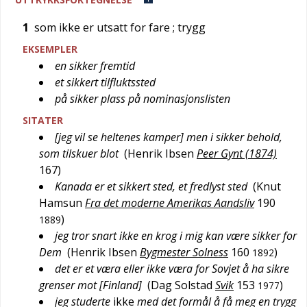
1
som ikke er utsatt for fare
; trygg
EKSEMPLER
en sikker fremtid
et sikkert tilfluktssted
på sikker plass på nominasjonslisten
SITATER
[jeg vil se heltenes kamper] men i sikker behold,
som tilskuer blot
(
Henrik Ibsen
Peer Gynt (1874)
167
)
Kanada er et sikkert sted, et fredlyst sted
(
Knut
Hamsun
Fra det moderne Amerikas Aandsliv
190
)
1889
jeg tror snart ikke en krog i mig kan være sikker for
Dem
(
Henrik Ibsen
Bygmester Solness
160
)
1892
det er et væra eller ikke væra for Sovjet å ha sikre
grenser mot [Finland]
(
Dag Solstad
Svik
153
)
1977
jeg studerte
ikke
med det formål å få meg en trygg