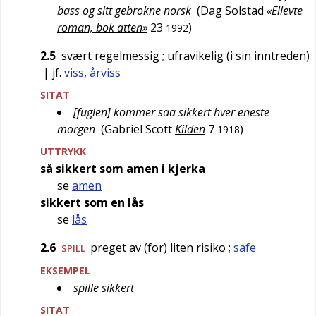
bass og sitt gebrokne norsk
(
Dag Solstad
«Ellevte
roman, bok atten»
23
)
1992
2.5
svært regelmessig
; ufravikelig (i sin inntreden)
| jf.
viss
,
årviss
SITAT
[fuglen] kommer saa sikkert hver eneste
morgen
(
Gabriel Scott
Kilden
7
)
1918
UTTRYKK
så sikkert som amen i kjerka
se
amen
sikkert som en lås
se
lås
2.6
preget av (for) liten risiko
;
safe
SPILL
EKSEMPEL
spille sikkert
SITAT