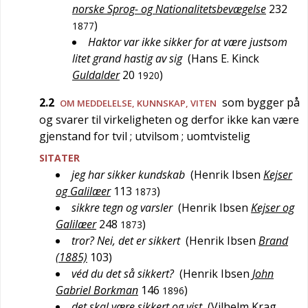
norske Sprog- og Nationalitetsbevægelse
232
)
1877
Haktor var ikke sikker for at være justsom
litet grand hastig av sig
(
Hans E. Kinck
Guldalder
20
)
1920
2.2
som bygger på
OM MEDDELELSE, KUNNSKAP, VITEN
og svarer til virkeligheten og derfor ikke kan være
gjenstand for tvil
; utvilsom
; uomtvistelig
SITATER
jeg har sikker kundskab
(
Henrik Ibsen
Kejser
og Galilæer
113
)
1873
sikkre tegn og varsler
(
Henrik Ibsen
Kejser og
Galilæer
248
)
1873
tror? Nei, det er sikkert
(
Henrik Ibsen
Brand
(1885)
103
)
véd du det så sikkert?
(
Henrik Ibsen
John
Gabriel Borkman
146
)
1896
det skal være sikkert og vist
(
Vilhelm Krag