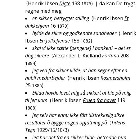
(
Henrik Ibsen
Digte
138
)
| da kan De trygt
1875
regne med meg
en sikker, betrygget stilling
(
Henrik Ibsen
Et
dukkehjem
16
)
1879
hylde de sikre og godkendte sandheder
(
Henrik
Ibsen
En folkefiende
158
)
1882
skal vi ikke sætte [pengene] i banken? – det er
dog sikrere
(
Alexander L. Kielland
Fortuna
208
)
1884
jeg ved fra sikker kilde, at han søger efter en
habil medarbejder
(
Henrik Ibsen
Rosmersholm
25
)
1886
Ellida havde lovet mig så sikkert at bie på mig,
til jeg kom
(
Henrik Ibsen
Fruen fra havet
119
)
1888
jeg selv har ennu ikke fått tilstrekkelig sikre
resultater å bygge nogen opfatning på
(
Tidens
Tegn
1929/15/10/3
)
jeg har det fra en sikker kilde, betrodde hun