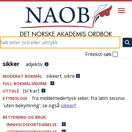
Fritekst-søk
sikker
sikker
adjektiv
sikkert
,
sikre
MODERAT BOKMÅL
FULL BOKMÅLSNORM
[si´k:ər]
UTTALE
fra
middelnedertysk
seker
, fra
latin
securus
ETYMOLOGI
'
uten bekymring
'; se også
sikkert
BETYDNING OG BRUK
INNHOLDSFORTEGNELSE
UTTRYKKSFORTEGNELSE