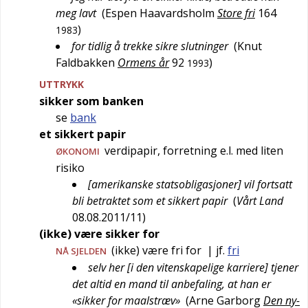
meg lavt
(
Espen Haavardsholm
Store fri
164
)
1983
for tidlig å trekke sikre slutninger
(
Knut
Faldbakken
Ormens år
92
)
1993
UTTRYKK
sikker som banken
se
bank
et sikkert papir
verdipapir, forretning e.l. med liten
ØKONOMI
risiko
[amerikanske statsobligasjoner] vil fortsatt
bli betraktet som et sikkert papir
(
Vårt Land
08.08.2011/11
)
(ikke) være sikker for
(ikke) være fri for
| jf.
fri
NÅ SJELDEN
selv her [i den vitenskapelige karriere] tjener
det altid en mand til anbefaling, at han er
«sikker for maalstræv»
(
Arne Garborg
Den ny-