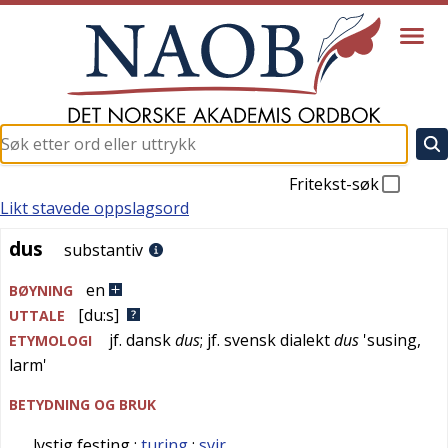
Fritekst-søk
Likt stavede oppslagsord
dus
dus
substantiv
en
BØYNING
[du:s]
UTTALE
jf.
dansk
dus
; jf.
svensk dialekt
dus
'
susing,
ETYMOLOGI
larm
'
BETYDNING OG BRUK
lystig festing
;
turing
;
svir