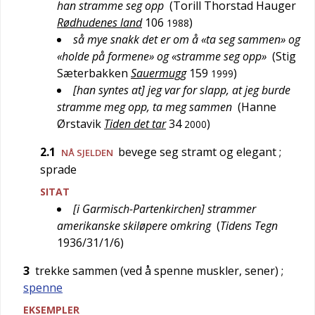
han stramme seg opp
(
Torill Thorstad Hauger
Rødhudenes land
106
)
1988
så mye snakk det er om å «ta seg sammen» og
«holde på formene» og «stramme seg opp»
(
Stig
Sæterbakken
Sauermugg
159
)
1999
[han syntes at] jeg var for slapp, at jeg burde
stramme meg opp, ta meg sammen
(
Hanne
Ørstavik
Tiden det tar
34
)
2000
2.1
bevege seg stramt og elegant
;
NÅ SJELDEN
sprade
SITAT
[i Garmisch-Partenkirchen] strammer
amerikanske skiløpere omkring
(
Tidens Tegn
1936/31/1/6
)
3
trekke sammen (ved å spenne muskler, sener)
;
spenne
EKSEMPLER