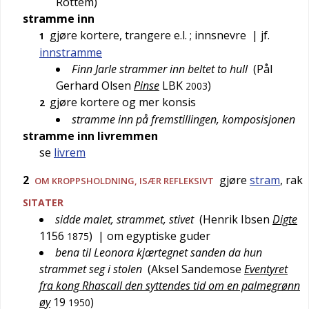
Rottem
)
stramme inn
gjøre kortere, trangere e.l.
; innsnevre
| jf.
1
innstramme
Finn Jarle strammer inn beltet to hull
(
Pål
Gerhard Olsen
Pinse
LBK
)
2003
gjøre kortere og mer konsis
2
stramme inn på fremstillingen, komposisjonen
stramme inn livremmen
se
livrem
2
gjøre
stram
, rak
OM KROPPSHOLDNING, ISÆR REFLEKSIVT
SITATER
sidde malet, strammet, stivet
(
Henrik Ibsen
Digte
1156
)
| om egyptiske guder
1875
bena til Leonora kjærtegnet sanden da hun
strammet seg i stolen
(
Aksel Sandemose
Eventyret
fra kong Rhascall den syttendes tid om en palmegrønn
øy
19
)
1950