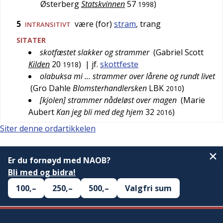
Østerberg
Statskvinnen
57
)
1998
5
være (for)
stram
, trang
INTRANSITIVT
SITATER
skotfæstet slakker og strammer
(
Gabriel Scott
Kilden
20
)
| jf.
skottfeste
1918
olabuksa mi … strammer over lårene og rundt livet
(
Gro Dahle
Blomsterhandlersken
LBK
)
2010
[kjolen] strammer nådeløst over magen
(
Marie
Aubert
Kan jeg bli med deg hjem
32
)
2016
Siter denne ordartikkelen
Er du fornøyd med NAOB?
Bli med og bidra!
100,–
250,–
500,–
Valgfri sum