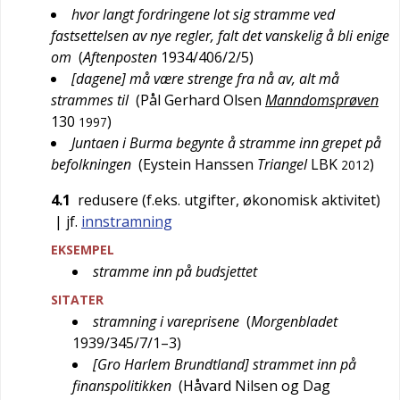
hvor langt fordringene lot sig stramme ved
fastsettelsen av nye regler, falt det vanskelig å bli enige
om
(
Aftenposten
1934/406/2/5
)
[dagene] må være strenge fra nå av, alt må
strammes til
(
Pål Gerhard Olsen
Manndomsprøven
130
)
1997
Juntaen i Burma begynte å stramme inn grepet på
befolkningen
(
Eystein Hanssen
Triangel
LBK
)
2012
4.1
redusere (f.eks. utgifter, økonomisk aktivitet)
| jf.
innstramning
EKSEMPEL
stramme inn på budsjettet
SITATER
stramning i vareprisene
(
Morgenbladet
1939/345/7/1–3
)
[Gro Harlem Brundtland] strammet inn på
finanspolitikken
(
Håvard Nilsen og Dag