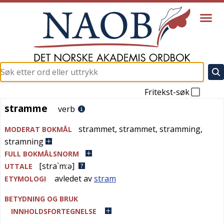
Fritekst-søk
stramme
stramme
verb
strammet
,
strammet
,
stramming,
MODERAT BOKMÅL
stramning
FULL BOKMÅLSNORM
[stra`m:ə]
UTTALE
avledet av
stram
ETYMOLOGI
BETYDNING OG BRUK
INNHOLDSFORTEGNELSE