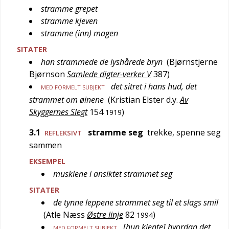
stramme grepet
stramme kjeven
stramme (inn) magen
SITATER
han strammede de lyshårede bryn
(
Bjørnstjerne
Bjørnson
Samlede digter-verker V
387
)
det sitret i hans hud, det
MED FORMELT SUBJEKT
strammet om øinene
(
Kristian Elster d.y.
Av
Skyggernes Slegt
154
)
1919
3.1
stramme seg
trekke, spenne seg
REFLEKSIVT
sammen
EKSEMPEL
musklene i ansiktet strammet seg
SITATER
de tynne leppene strammet seg til et slags smil
(
Atle Næss
Østre linje
82
)
1994
[hun kjente] hvordan det
MED FORMELT SUBJEKT