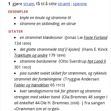
1
gjøre
stram
, få til å sitte
stramt
;
spenne
EKSEMPLER
knyte en knute og stramme til
stramme en skibinding, en skrue
SITATER
en strammet klædessnor
(
Jonas Lie
Faste Forland
134
)
1899
det glatte strammede stof [i kjolen]
(
Hans E. Kinck
Trækfugle og andre
179
)
1899
stramme bardunerne
(
Otto Sverdrup
Nyt Land II
301
)
1903
paa sundet svaiet skibet for strømmen, og rykkevis
strammet det fortøiningene
(
Tryggve Andersen
Fabler og hændelser
65
)
1915
kver søndagsmorra tok far gitaren og stramma
strengan med sekker hand
(
Ola Bremnes
46 sanger i
all enkelhet
44
Ole H. Bremnes
)
| fra sangen
2008
«Drømmen om et orgel»