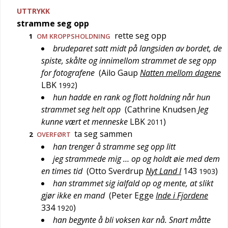
UTTRYKK
stramme seg opp
rette seg opp
1
OM KROPPSHOLDNING
brudeparet satt midt på langsiden av bordet, de
spiste, skålte og innimellom strammet de seg opp
for fotografene
(
Ailo Gaup
Natten mellom dagene
LBK
)
1992
hun hadde en rank og flott holdning når hun
strammet seg helt opp
(
Cathrine Knudsen
Jeg
kunne vært et menneske
LBK
)
2011
ta seg sammen
2
OVERFØRT
han trenger å stramme seg opp litt
jeg strammede mig … op og holdt øie med dem
en times tid
(
Otto Sverdrup
Nyt Land I
143
)
1903
han strammet sig ialfald op og mente, at slikt
gjør ikke en mand
(
Peter Egge
Inde i Fjordene
334
)
1920
han begynte å bli voksen kar nå. Snart måtte