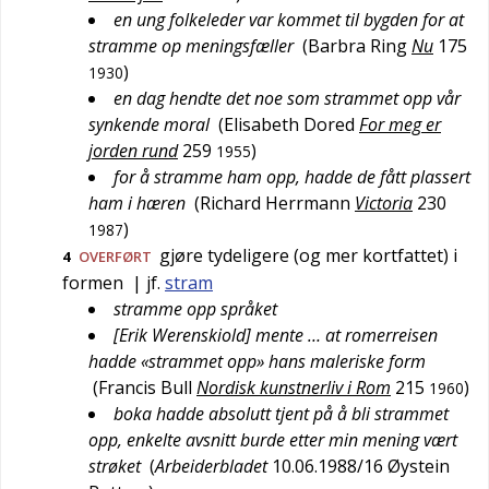
en ung folkeleder var kommet til bygden for at
stramme op meningsfæller
(
Barbra Ring
Nu
175
)
1930
en dag hendte det noe som strammet opp vår
synkende moral
(
Elisabeth Dored
For meg er
jorden rund
259
)
1955
for å stramme ham opp, hadde de fått plassert
ham i hæren
(
Richard Herrmann
Victoria
230
)
1987
gjøre tydeligere (og mer kortfattet) i
4
OVERFØRT
formen
| jf.
stram
stramme opp språket
[Erik Werenskiold] mente … at romerreisen
hadde «strammet opp» hans maleriske form
(
Francis Bull
Nordisk kunstnerliv i Rom
215
)
1960
boka hadde absolutt tjent på å bli strammet
opp, enkelte avsnitt burde etter min mening vært
strøket
(
Arbeiderbladet
10.06.1988/16
Øystein