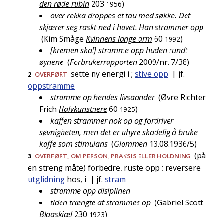
den røde rubin
203
)
1956
over rekka droppes et tau med søkke. Det
skjærer seg raskt ned i havet. Han strammer opp
(
Kim Småge
Kvinnens lange arm
60
)
1992
[kremen skal] stramme opp huden rundt
øynene
(
Forbrukerrapporten
2009/nr. 7/38
)
sette ny energi i
;
stive opp
| jf.
2
OVERFØRT
oppstramme
stramme op hendes livsaander
(
Øvre Richter
Frich
Halvkunstnere
60
)
1925
kaffen strammer nok op og fordriver
søvnigheten, men det er uhyre skadelig å bruke
kaffe som stimulans
(
Glommen
13.08.1936/5
)
(på
3
OVERFØRT
, OM PERSON, PRAKSIS ELLER HOLDNING
en streng måte) forbedre, ruste opp
; reversere
utglidning
hos, i
| jf.
stram
stramme opp disiplinen
tiden trængte at strammes op
(
Gabriel Scott
Blaaskjæl
230
)
1923