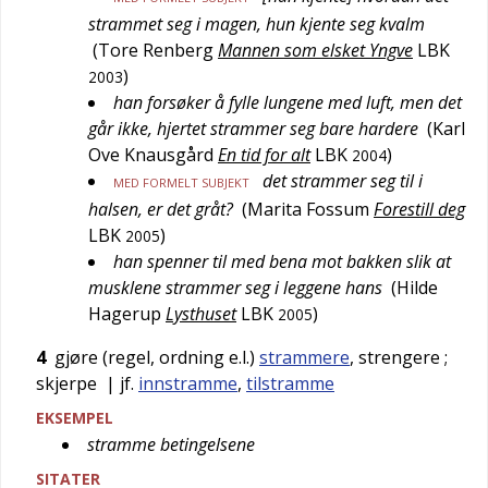
strammet seg i magen, hun kjente seg kvalm
(
Tore Renberg
Mannen som elsket Yngve
LBK
)
2003
han forsøker å fylle lungene med luft, men det
går ikke, hjertet strammer seg bare hardere
(
Karl
Ove Knausgård
En tid for alt
LBK
)
2004
det strammer seg til i
MED FORMELT SUBJEKT
halsen, er det gråt?
(
Marita Fossum
Forestill deg
LBK
)
2005
han spenner til med bena mot bakken slik at
musklene strammer seg i leggene hans
(
Hilde
Hagerup
Lysthuset
LBK
)
2005
4
gjøre (regel, ordning e.l.)
strammere
, strengere
;
skjerpe
| jf.
innstramme
,
tilstramme
EKSEMPEL
stramme betingelsene
SITATER