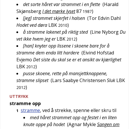
det sorte håret var strammet i en flette
(
Harald
Skjønsberg
I det mørke lyset
87
)
1987
[jeg] strammet skjerfet i halsen
(
Tor Edvin Dahl
Hodet ved døra
LBK
)
2010
å stramme lakenet på riktig sted
(
Line Nyborg
Du
vet ikke hvem jeg er
LBK
)
2012
[han] knyter opp lissene i skoene bare for å
stramme dem enda litt hardere
(
Eivind Hofstad
Evjemo
Det siste du skal se er et ansikt av kjærlighet
LBK
)
2012
pusse skoene, rette på mansjettknappene,
stramme slipset
(
Lars Saabye Christensen
Sluk
LBK
)
2012
UTTRYKK
stramme opp
stramme
, ved å strekke, spenne eller skru til
1
med håret strammet opp og festet i en liten
knute oppe på hodet
(
Agnar Mykle
Sangen om