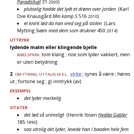
Paradisfugl
31
)
2000
plutselig hadde det lydt et drønn over jorden
(
Karl
Ove Knausgård
Min kamp 5
516
)
2010
et knirk lød da han vred seg på stolen
(
Lars
Mytting
Svøm med dem som drukner
450
)
2014
UTTRYKK
lydende malm eller klingende bjelle
tom klang
; noe som lyder vakkert, men
BIBELSPRÅK
er uten betydning
2
virke
; synes å være
; høres
OM YTRING, UTTALELSE E.L.
ut
; fortone seg
; gi inntrykk (av)
EKSEMPEL
det lyder merkelig
SITATER
det lød så urimeligt
(
Henrik Ibsen
Hedda Gabler
185
)
1890
saa utrolig det lyder, levede han i baaden hele fem