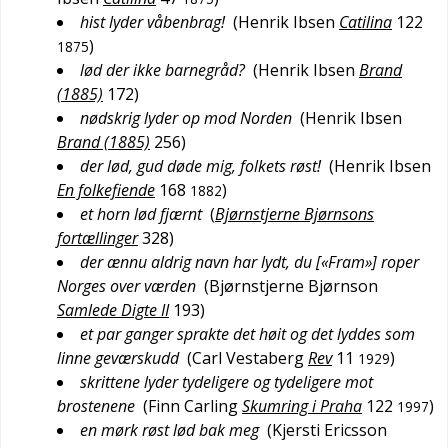
hist lyder våbenbrag!
(
Henrik Ibsen
Catilina
122
)
1875
lød der ikke barnegråd?
(
Henrik Ibsen
Brand
(1885)
172
)
nødskrig lyder op mod Norden
(
Henrik Ibsen
Brand (1885)
256
)
der lød, gud døde mig, folkets røst!
(
Henrik Ibsen
En folkefiende
168
)
1882
et horn lød fjærnt
(
Bjørnstjerne Bjørnsons
fortællinger
328
)
der ænnu aldrig navn har lydt, du [«Fram»] roper
Norges over værden
(
Bjørnstjerne Bjørnson
Samlede Digte II
193
)
et par ganger sprakte det høit og det lyddes som
linne geværskudd
(
Carl Vestaberg
Rev
11
)
1929
skrittene lyder tydeligere og tydeligere mot
brostenene
(
Finn Carling
Skumring i Praha
122
)
1997
en mørk røst lød bak meg
(
Kjersti Ericsson