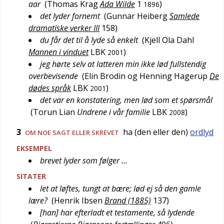
aar
(
Thomas Krag
Ada Wilde
1
)
1896
det lyder fornemt
(
Gunnar Heiberg
Samlede
dramatiske verker III
158
)
du får det til å lyde så enkelt
(
Kjell Ola Dahl
Mannen i vinduet
LBK
)
2001
jeg hørte selv at latteren min ikke lød fullstendig
overbevisende
(
Elin Brodin og Henning Hagerup
De
dødes språk
LBK
)
2001
det var en konstatering, men lød som et spørsmål
(
Torun Lian
Undrene i vår familie
LBK
)
2008
3
ha (den eller den)
ordlyd
OM NOE SAGT ELLER SKREVET
EKSEMPEL
brevet lyder som følger …
SITATER
let at løftes, tungt at bære; lød ej så den gamle
lære?
(
Henrik Ibsen
Brand (1885)
137
)
[han] har efterladt et testamente, så lydende