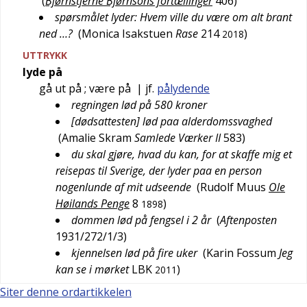
(
Bjørnstjerne Bjørnsons fortællinger
406
)
spørsmålet lyder: Hvem ville du være om alt brant
ned …?
(
Monica Isakstuen
Rase
214
)
2018
UTTRYKK
lyde på
gå ut på
; være på
| jf.
pålydende
regningen lød på 580 kroner
[dødsattesten] lød paa alderdomssvaghed
(
Amalie Skram
Samlede Værker II
583
)
du skal gjøre, hvad du kan, for at skaffe mig et
reisepas til Sverige, der lyder paa en person
nogenlunde af mit udseende
(
Rudolf Muus
Ole
Høilands Penge
8
)
1898
dommen lød på fengsel i 2 år
(
Aftenposten
1931/272/1/3
)
kjennelsen lød på fire uker
(
Karin Fossum
Jeg
kan se i mørket
LBK
)
2011
Siter denne ordartikkelen