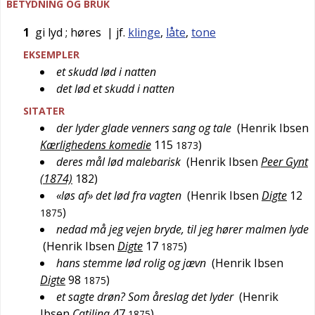
BETYDNING OG BRUK
1
gi lyd
; høres
| jf.
klinge
,
låte
,
tone
EKSEMPLER
et skudd lød i natten
det lød et skudd i natten
SITATER
der lyder glade venners sang og tale
(
Henrik Ibsen
Kærlighedens komedie
115
)
1873
deres mål lød malebarisk
(
Henrik Ibsen
Peer Gynt
(1874)
182
)
«løs af» det lød fra vagten
(
Henrik Ibsen
Digte
12
)
1875
nedad må jeg vejen bryde, til jeg hører malmen lyde
(
Henrik Ibsen
Digte
17
)
1875
hans stemme lød rolig og jævn
(
Henrik Ibsen
Digte
98
)
1875
et sagte drøn? Som åreslag det lyder
(
Henrik
Ibsen
Catilina
47
)
1875