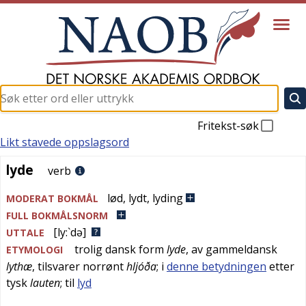
Fritekst-søk
Likt stavede oppslagsord
lyde
lyde
verb
lød
,
lydt
,
lyding
MODERAT BOKMÅL
FULL BOKMÅLSNORM
[ly:`də]
UTTALE
trolig
dansk
form
lyde
, av
gammeldansk
ETYMOLOGI
lythæ
, tilsvarer
norrønt
hljóða
; i
denne betydningen
etter
tysk
lauten
; til
lyd