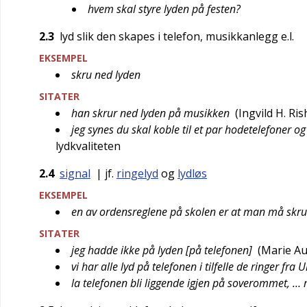
hvem skal styre lyden på festen?
2.3
lyd slik den skapes i telefon, musikkanlegg e.l.
EKSEMPEL
skru ned lyden
SITATER
han skrur ned lyden på musikken
(
Ingvild H. Ris
jeg synes du skal koble til et par hodetelefoner o
lydkvaliteten
2.4
signal
| jf.
ringelyd
og
lydløs
EKSEMPEL
en av ordensreglene på skolen er at man må skru 
SITATER
jeg hadde ikke på lyden [på telefonen]
(
Marie Au
vi har alle lyd på telefonen i tilfelle de ringer fra U
la telefonen bli liggende igjen på soverommet, …