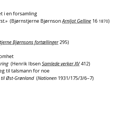
 i en forsamling
st.»
(
Bjørnstjerne Bjørnson
Arnljot Gelline
16
)
1870
tjerne Bjørnsons fortællinger
295
)
somhet
kring
(
Henrik Ibsen
Samlede verker XV
412
)
eg til talsmann for noe
s til Øst-Grønland
(
Nationen
1931/175/3/6–7
)