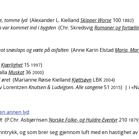
e, tomme lyd
(
Alexander L. Kielland
Skipper Worse
100
)
1882
den var kommet ind i bygden
(
Chr. Skredsvig
Romaner og fortællin
ot snøslaps og væte på asfalten
(
Anne Karin Elstad
Maria, Ma
Kjærlighet
15
)
1997
alla
Muskat
36
)
2000
 øret
(
Marianne Røise Kielland
Kjøttsøvn
LBK
)
2004
v Lorentzen
Knutsen & Ludvigsen. Alle sangene
51
)
| i «N
2015
 en annen lyd
dt
(
P.Chr. Asbjørnsen
Norske Folke- og Huldre-Eventyr
210
1879
nntrykk, og som brer seg gjennom luft med en hastighet av 