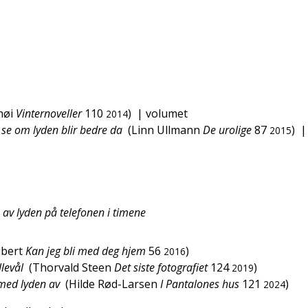
høi
Vinternoveller
110
)
| volumet
2014
g se om lyden blir bedre da
(
Linn Ullmann
De urolige
87
)
|
2015
av lyden på telefonen i timene
bert
Kan jeg bli med deg hjem
56
)
2016
llevål
(
Thorvald Steen
Det siste fotografiet
124
)
2019
 med lyden av
(
Hilde Rød-Larsen
I Pantalones hus
121
)
2024