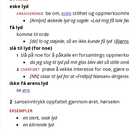
eske lyd
be om,
eske
stillhet og oppmerksomhet
ARKAISERENDE
[Arnljot] æskede lyd og sagde: «Lad mig få tale før
få lyd
komme til orde
[de] lo og støjede, så en ikke kunde få lyd
(
Bjørns
slå til lyd (for noe)
slå på noe for å påkalle en forsamlings oppmerk
1
da jeg slog til lyd på mit glas blev det så stille om
prøve å vekke interesse for noe, gjøre s
2
OVERFØRT
[NN] slaar til lyd for at «Fridtjof Nansen» dirigere
ikke få ørens lyd
se
øre
2
sanseinntrykk oppfattet gjennom øret, hørselen
EKSEMPLER
en sterk, svak lyd
en klirrende lyd