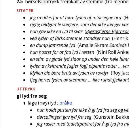
2.5
hørselsinntrykk fremkalt av stemme (fra mennes
SITATER
jeg ræddes for at høre lyden af mine egne ord
(
H
rigtig ældgamle vægtere, som der ikke længer var 
hun gav ikke en lyd til svar
(
Bjørnstjerne Bjørnson
ved lyden af Birks stemme standser hun
(
Henrik
en dump jamrende lyd
(
Amalie Skram
Samlede V
hun hostet for at faa lyd i røsten
(
Nini Roll Anke
en stim av glade lyd slaar op under den høie hi
lyden av kvitrende fugler [og] pipende rotter … v
idyllen ble bare brutt av lyden av rovdyr
(
Roy Ja
[jeg hørte] lyden av stemmer … like rundt fjellkan
UTTRYKK
gi lyd fra seg
lage (høy) lyd
;
bråke
1
hun holdt pusten for ikke å gi lyd fra seg og 
dørcallingen gav lyd fra seg
(
Gunstein Bakk
jeg rasler med toalettpapiret for å gi lyd fra m