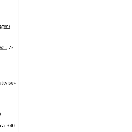
ger I
ria…
73
attvise»
)
ca. 340