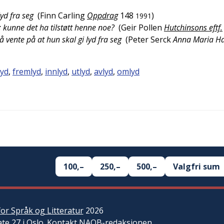
yd fra seg
(
Finn Carling
Oppdrag
148
)
1991
; kunne det ha tilstøtt henne noe?
(
Geir Pollen
Hutchinsons eftf.
t å vente på at hun skal gi lyd fra seg
(
Peter Serck
Anna Maria H
lyd
,
fremlyd
,
innlyd
,
utlyd
,
avlyd
,
omlyd
100,–
250,–
500,–
Valgfri sum
or Språk og Litteratur
2026
ate 27 i Oslo.
Kontakt NAOB-redaksjonen
.