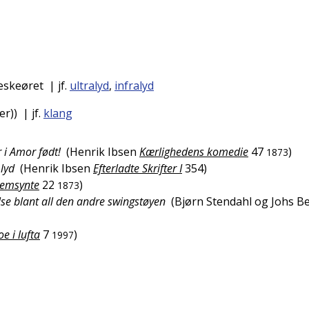
eskeøret
| jf.
ultralyd
,
infralyd
er))
| jf.
klang
 i Amor født!
(
Henrik Ibsen
Kærlighedens komedie
47
)
1873
 lyd
(
Henrik Ibsen
Efterladte Skrifter I
354
)
remsynte
22
)
1873
se blant all den andre swingstøyen
(
Bjørn Stendahl og Johs B
e i lufta
7
)
1997