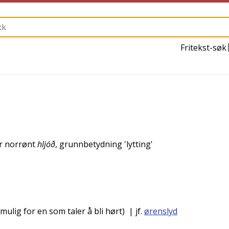
Fritekst-søk
er
norrønt
hljóð
, grunnbetydning '
lytting
'
ulig for en som taler å bli hørt)
| jf.
ørenslyd