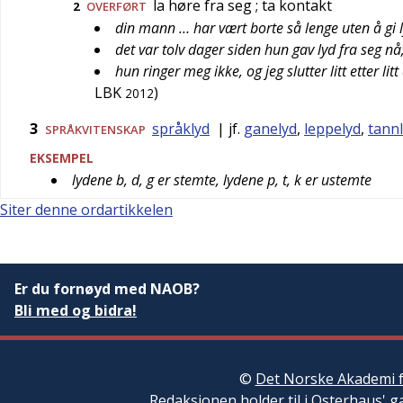
la høre fra seg
; ta kontakt
2
OVERFØRT
din mann … har vært borte så lenge uten å gi l
det var tolv dager siden hun gav lyd fra seg nå
hun ringer meg ikke, og jeg slutter litt etter lit
LBK
)
2012
3
språklyd
| jf.
ganelyd
,
leppelyd
,
tann
SPRÅKVITENSKAP
EKSEMPEL
lydene b, d, g er stemte, lydene p, t, k er ustemte
Siter denne ordartikkelen
Er du fornøyd med NAOB?
Bli med og bidra!
©
Det Norske Akademi f
Redaksjonen
holder til i Osterhaus' g