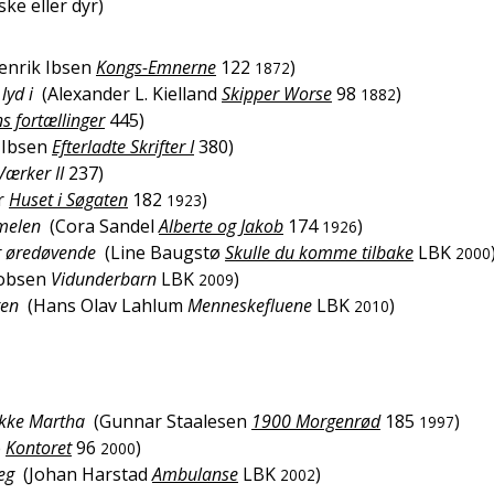
ke eller dyr)
enrik Ibsen
Kongs-Emnerne
122
)
1872
lyd i
(
Alexander L. Kielland
Skipper Worse
98
)
1882
s fortællinger
445
)
 Ibsen
Efterladte Skrifter I
380
)
ærker II
237
)
r
Huset i Søgaten
182
)
1923
mmelen
(
Cora Sandel
Alberte og Jakob
174
)
1926
ar øredøvende
(
Line Baugstø
Skulle du komme tilbake
LBK
2000
cobsen
Vidunderbarn
LBK
)
2009
ten
(
Hans Olav Lahlum
Menneskefluene
LBK
)
2010
vekke Martha
(
Gunnar Staalesen
1900 Morgenrød
185
)
1997
e
Kontoret
96
)
2000
eg
(
Johan Harstad
Ambulanse
LBK
)
2002