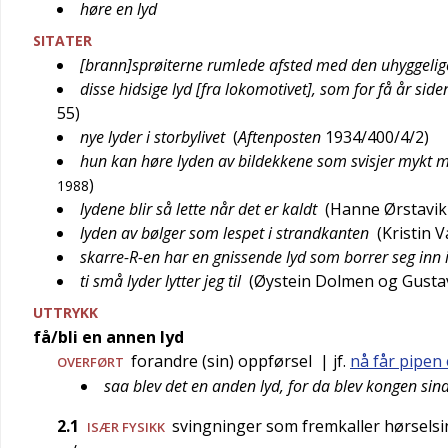
høre en lyd
SITATER
[brann]sprøiterne rumlede afsted med den uhyggelig
disse hidsige lyd [fra lokomotivet], som for få år si
55
)
nye lyder i storbylivet
(
Aftenposten
1934/400/4/2
)
hun kan høre lyden av bildekkene som svisjer mykt m
)
1988
lydene blir så lette når det er kaldt
(
Hanne Ørstavik
lyden av bølger som lespet i strandkanten
(
Kristin V
skarre-R-en har en gnissende lyd som borrer seg inn i
ti små lyder lytter jeg til
(
Øystein Dolmen og Gusta
UTTRYKK
få/bli en annen lyd
forandre (sin) oppførsel
| jf.
nå får pipen
OVERFØRT
saa blev det en anden lyd, for da blev kongen sin
2.1
svingninger som fremkaller hørselsi
ISÆR
FYSIKK