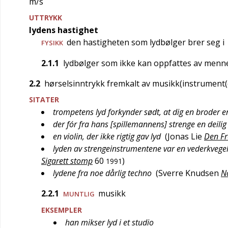
m/s
UTTRYKK
lydens hastighet
den hastigheten som lydbølger brer seg i
FYSIKK
2.1.1
lydbølger som ikke kan oppfattes av menn
2.2
hørselsinntrykk fremkalt av musikk(instrument(
SITATER
trompetens lyd forkynder sødt, at dig en broder er
der fór fra hans [spillemannens] strenge en deilig
en violin, der ikke rigtig gav lyd
(
Jonas Lie
Den F
lyden av strengeinstrumentene var en vederkvegel
Sigarett stomp
60
)
1991
lydene fra noe dårlig techno
(
Sverre Knudsen
No
2.2.1
musikk
MUNTLIG
EKSEMPLER
han mikser lyd i et studio