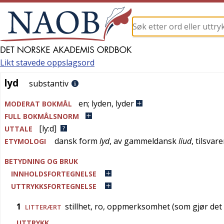
Likt stavede oppslagsord
lyd
lyd
substantiv
en
;
lyden
,
lyder
MODERAT BOKMÅL
FULL BOKMÅLSNORM
[ly:d]
UTTALE
dansk
form
lyd
, av
gammeldansk
liud
, tilsvar
ETYMOLOGI
BETYDNING OG BRUK
INNHOLDSFORTEGNELSE
UTTRYKKSFORTEGNELSE
1
stillhet, ro, oppmerksomhet (som gjør det m
LITTERÆRT
UTTRYKK