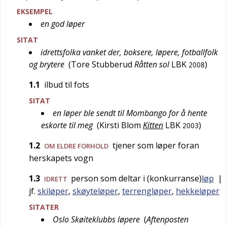
EKSEMPEL
en god løper
SITAT
idrettsfolka vanket der, boksere, løpere, fotballfolk
og brytere
(
Tore Stubberud
Råtten sol
LBK
)
2008
1.1
ilbud til fots
SITAT
en løper ble sendt til Mombango for å hente
eskorte til meg
(
Kirsti Blom
Kitten
LBK
)
2003
1.2
tjener som løper foran
OM ELDRE FORHOLD
herskapets vogn
1.3
person som deltar i (konkurranse)
løp
|
IDRETT
jf.
skiløper
,
skøyteløper
,
terrengløper
,
hekkeløper
SITATER
Oslo Skøiteklubbs løpere
(
Aftenposten