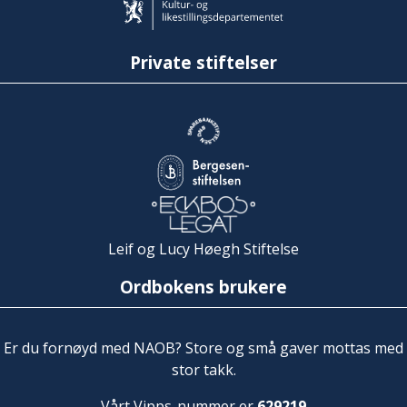
Private stiftelser
Leif og Lucy Høegh Stiftelse
Ordbokens brukere
Er du fornøyd med NAOB? Store og små gaver mottas med
stor takk.
Vårt Vipps-nummer er
629219