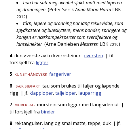
hun har satt meg uventet sjakk matt med løperen
og dronningen
(
Peter Serck
Anna Maria Harm
LBK
)
2012
tårn, løpere og dronning har lang rekkevidde, som
spydkastere og bueskyttere, mens bønder, springere og
kongen er nærkampeksperter som sverdfektere og
lanseknekter
(
Arne Danielsen
Mesteren
LBK
)
2010
4
den øverste av to kvernsteiner
;
oversten
| til
forskjell fra
ligger
5
fargeriver
KUNSTHÅNDVERK
6
tau som brukes til taljer og løpende
ISÆR
SJØFART
rigg
| jf.
klappløper
,
taljeløper
,
lauparrigg
7
murstein som ligger med langsiden ut
|
MURERFAG
til forskjell fra
binder
8
rektangulær, lang og smal matte, teppe, duk
| jf.