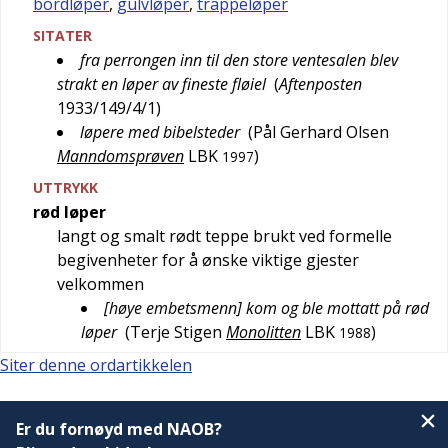
bordløper
,
gulvløper
,
trappeløper
SITATER
fra perrongen inn til den store ventesalen blev
strakt en løper av fineste fløiel
(
Aftenposten
1933/149/4/1
)
løpere med bibelsteder
(
Pål Gerhard Olsen
Manndomsprøven
LBK
)
1997
UTTRYKK
rød løper
langt og smalt rødt teppe brukt ved formelle
begivenheter for å ønske viktige gjester
velkommen
[høye embetsmenn] kom og ble mottatt på rød
løper
(
Terje Stigen
Monolitten
LBK
)
1988
Siter denne ordartikkelen
Er du fornøyd med NAOB?