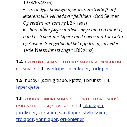
1934/654/8/6
)
med dype knebøyninger demonstrerte [han]
løperens ville vei nedover fjellsiden
(
Odd Selmer
Og verden var som ny
LBK
)
1992
han måtte følge særdeles nøye med på mindre,
norske stevner der løpere med navn som Tor Guttu
og Anstein Gjengedal dukket opp fra ingensteder
(
Atle Næss
Innersvinger
LBK
)
2002
1.4
OVERFØRT
, SOM SISTELEDD I SAMMENSETNINGER OM
| jf.
overløper
,
medløper
,
forløper
PERSONER
1.5
husdyr (særlig tispe, kjette) i brunst
| jf.
løperkjette
1.6
ZOOLOGI
, BRUKT SOM SISTELEDD I BETEGNELSER PÅ
| jf.
bladløper
,
DYR (INSEKT, FUGL) SOM LØPER
jordløper
,
lærløper
,
sandløper
,
stylteløper
,
treløper
,
vannløper
,
ørkenløper