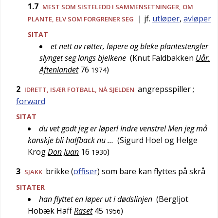
1.7
MEST SOM SISTELEDD I SAMMENSETNINGER, OM
| jf.
utløper
,
avløper
PLANTE, ELV SOM FORGRENER SEG
SITAT
et nett av røtter, løpere og bleke plantestengler
slynget seg langs bjelkene
(
Knut Faldbakken
Uår.
Aftenlandet
76
)
1974
2
angrepsspiller
;
IDRETT
, ISÆR
FOTBALL
,
NÅ SJELDEN
forward
SITAT
du vet godt jeg er løper! Indre venstre! Men jeg må
kanskje bli halfback nu …
(
Sigurd Hoel og Helge
Krog
Don Juan
16
)
1930
3
brikke (
offiser
) som bare kan flyttes på skrå
SJAKK
SITATER
han flyttet en løper ut i dødslinjen
(
Bergljot
Hobæk Haff
Raset
45
)
1956