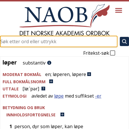
Fritekst-søk
løper
løper
substantiv
en
;
løperen
,
løpere
MODERAT BOKMÅL
FULL BOKMÅLSNORM
[lø:`pər]
UTTALE
avledet av
løpe
med suffikset
-er
ETYMOLOGI
BETYDNING OG BRUK
INNHOLDSFORTEGNELSE
1
person, dyr som løper, kan løpe