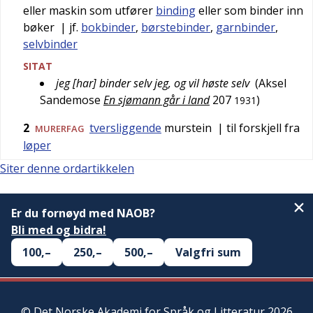
eller maskin som utfører
binding
eller som binder inn
bøker
| jf.
bokbinder
,
børstebinder
,
garnbinder
,
selvbinder
SITAT
jeg [har] binder selv jeg, og vil høste selv
(
Aksel
Sandemose
En sjømann går i land
207
)
1931
2
tversliggende
murstein
| til forskjell fra
MURERFAG
løper
Siter denne ordartikkelen
Er du fornøyd med NAOB?
Bli med og bidra!
100,–
250,–
500,–
Valgfri sum
©
Det Norske Akademi for Språk og Litteratur
2026