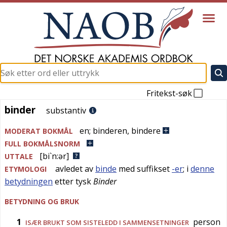
Fritekst-søk
binder
binder
substantiv
en
;
binderen
,
bindere
MODERAT BOKMÅL
FULL BOKMÅLSNORM
[bi`n:ər]
UTTALE
avledet av
binde
med suffikset
-er
; i
denne
ETYMOLOGI
betydningen
etter
tysk
Binder
BETYDNING OG BRUK
1
person
ISÆR BRUKT SOM SISTELEDD I SAMMENSETNINGER