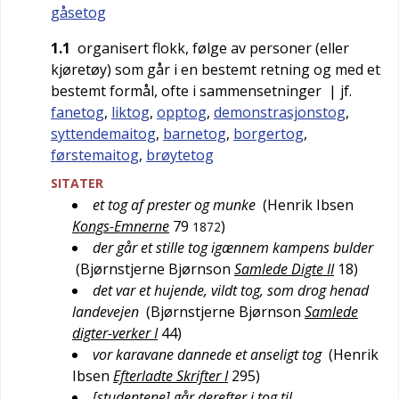
gåsetog
1.1
organisert flokk, følge av personer (eller
kjøretøy) som går i en bestemt retning og med et
bestemt formål, ofte i sammensetninger
| jf.
fanetog
,
liktog
,
opptog
,
demonstrasjonstog
,
syttendemaitog
,
barnetog
,
borgertog
,
førstemaitog
,
brøytetog
SITATER
et tog af prester og munke
(
Henrik Ibsen
Kongs-Emnerne
79
)
1872
der går et stille tog igænnem kampens bulder
(
Bjørnstjerne Bjørnson
Samlede Digte II
18
)
det var et hujende, vildt tog, som drog henad
landevejen
(
Bjørnstjerne Bjørnson
Samlede
digter-verker I
44
)
vor karavane dannede et anseligt tog
(
Henrik
Ibsen
Efterladte Skrifter I
295
)
[studentene] går derefter i tog til