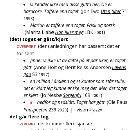
vi kødder ikke med disse gutta her. De er
hardcore. Tøffere enn toget
(
Jon Ewo
Uten filter
71
)
1998
Marion er tøffere enn toget. Frisk og norsk
(
Marita Liabø
Han liker meg
LBK
)
2001
(det) toget er gått/kjørt
(den) anledningen har passert
; det er
OVERFØRT
for sent
finner vi ikke ut av dette på et par uker, er toget
gått
(
Anne Holt og Berit Reiss-Andersen
Løvens
gap
53
)
1997
en million i årslønn og et kontor som står stille,
det er klart jeg kunne ønske meg det. Men det toget
er kjørt
(
Jo Nesbø
Sorgenfri
169
)
2002
nedfor og nedslått. Toget har gått
(
Ole Paus
JF.
Pauspoeten
239
)
| i visen «Jazz»
2020
det går flere tog
det kommer flere sjanser
OVERFØRT