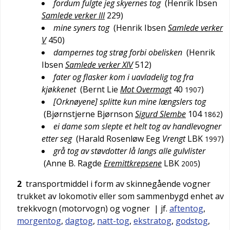
fordum fulgte jeg skyernes tog
(
Henrik Ibsen
Samlede verker III
229
)
mine syners tog
(
Henrik Ibsen
Samlede verker
V
450
)
dampernes tog strøg forbi obelisken
(
Henrik
Ibsen
Samlede verker XIV
512
)
fater og flasker kom i uavladelig tog fra
kjøkkenet
(
Bernt Lie
Mot Overmagt
40
)
1907
[Orknøyene] splitte kun mine længslers tog
(
Bjørnstjerne Bjørnson
Sigurd Slembe
104
)
1862
ei dame som slepte et helt tog av handlevogner
etter seg
(
Harald Rosenløw Eeg
Vrengt
LBK
)
1997
grå tog av støvdotter lå langs alle gulvlister
(
Anne B. Ragde
Eremittkrepsene
LBK
)
2005
2
transportmiddel i form av skinnegående vogner
trukket av lokomotiv eller som sammenbygd enhet av
trekkvogn (motorvogn) og vogner
| jf.
aftentog
,
morgentog
,
dagtog
,
natt-tog
,
ekstratog
,
godstog
,