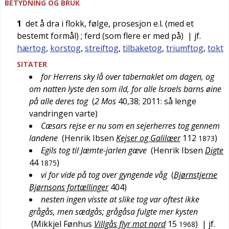
BETYDNING OG BRUK
1
det å dra i flokk, følge, prosesjon e.l. (med et
bestemt formål)
; ferd (som flere er med på)
| jf.
hærtog
,
korstog
,
streiftog
,
tilbaketog
,
triumftog
,
tokt
SITATER
for Herrens sky lå over tabernaklet om dagen, og
om natten lyste den som ild, for alle Israels barns øine
på alle deres tog
(
2 Mos
40,38; 2011: så lenge
vandringen varte
)
Cæsars rejse er nu som en sejerherres tog gennem
landene
(
Henrik Ibsen
Kejser og Galilæer
112
)
1873
Egils tog til Jæmte-jarlen gæve
(
Henrik Ibsen
Digte
44
)
1875
vi for vide på tog over gyngende våg
(
Bjørnstjerne
Bjørnsons fortællinger
404
)
nesten ingen visste at slike tog var oftest ikke
grågås, men sædgås; grågåsa fulgte mer kysten
(
Mikkjel Fønhus
Villgås flyr mot nord
15
)
| jf.
1968