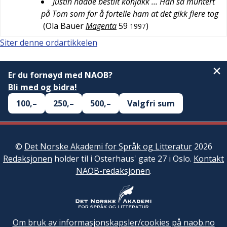
Justin hadde bestilt konjakk … Han så muntert
på Tom som for å fortelle ham at det gikk flere tog
(
Ola Bauer
Magenta
59
)
1997
Siter denne ordartikkelen
Er du fornøyd med NAOB?
Bli med og bidra!
100,–
250,–
500,–
Valgfri sum
©
Det Norske Akademi for Språk og Litteratur
2026
Redaksjonen
holder til i Osterhaus' gate 27 i Oslo.
Kontakt
NAOB-redaksjonen
.
Om bruk av informasjonskapsler/cookies på naob.no