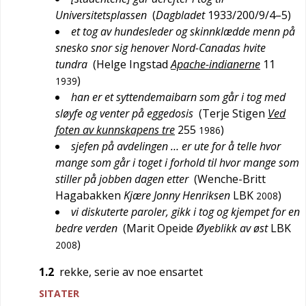
Universitetsplassen
(
Dagbladet
1933/200/9/4–5
)
et tog av hundesleder og skinnklædde menn på
snesko snor sig henover Nord-Canadas hvite
tundra
(
Helge Ingstad
Apache-indianerne
11
)
1939
han er et syttendemaibarn som går i tog med
sløyfe og venter på eggedosis
(
Terje Stigen
Ved
foten av kunnskapens tre
255
)
1986
sjefen på avdelingen … er ute for å telle hvor
mange som går i toget i forhold til hvor mange som
stiller på jobben dagen etter
(
Wenche-Britt
Hagabakken
Kjære Jonny Henriksen
LBK
)
2008
vi diskuterte paroler, gikk i tog og kjempet for en
bedre verden
(
Marit Opeide
Øyeblikk av øst
LBK
)
2008
1.2
rekke, serie av noe ensartet
SITATER