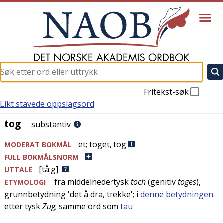
Fritekst-søk
Likt stavede oppslagsord
tog
tog
substantiv
et
;
toget
,
tog
MODERAT BOKMÅL
FULL BOKMÅLSNORM
[tå:g]
UTTALE
fra
middelnedertysk
toch
(genitiv
toges
),
ETYMOLOGI
grunnbetydning '
det å dra, trekke
'; i
denne betydningen
etter
tysk
Zug
; samme ord som
tau