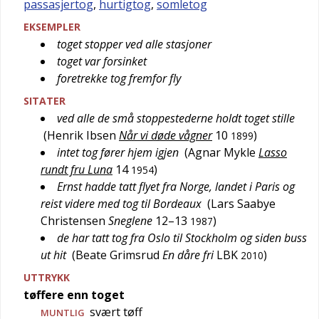
passasjertog
,
hurtigtog
,
somletog
EKSEMPLER
toget stopper ved alle stasjoner
toget var forsinket
foretrekke tog fremfor fly
SITATER
ved alle de små stoppestederne holdt toget stille
(
Henrik Ibsen
Når vi døde vågner
10
)
1899
intet tog fører hjem igjen
(
Agnar Mykle
Lasso
rundt fru Luna
14
)
1954
Ernst hadde tatt flyet fra Norge, landet i Paris og
reist videre med tog til Bordeaux
(
Lars Saabye
Christensen
Sneglene
12–13
)
1987
de har tatt tog fra Oslo til Stockholm og siden buss
ut hit
(
Beate Grimsrud
En dåre fri
LBK
)
2010
UTTRYKK
tøffere enn toget
svært tøff
MUNTLIG