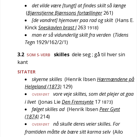
det vilde være [tungt] at findes skilt så længe
(
Bjørnstjerne Bjørnsons fortællinger
261
)
[de vandret] hjemover paa rad og skilt
(
Hans E.
Kinck
Sneskavlen brast I
263
)
1918
man er så vidunderlig skilt fra verden
(
Tidens
Tegn
1929/162/2/1
)
3.2
skilles
dele seg
; gå til hver sin
SOM S-VERB
kant
SITATER
skyerne skilles
(
Henrik Ibsen
Hærmændene på
Helgeland (1873)
129
)
vore veje skiltes, som det plejer at gaa
OVERFØRT
i livet
(
Jonas Lie
Den Fremsynte
17
)
1873
følget skilles ad
(
Henrik Ibsen
Peer Gynt
(1874)
214
)
nå skulle deres veier skilles. For
OVERFØRT
framtiden måtte de bære sitt karma selv
(
Ailo