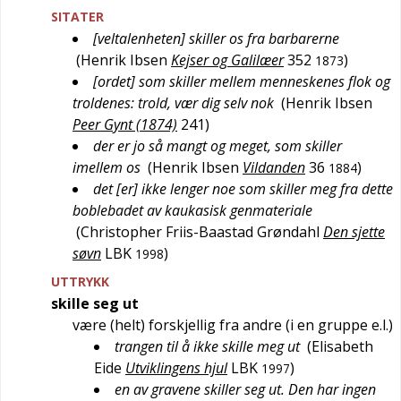
SITATER
[veltalenheten] skiller os fra barbarerne
(
Henrik Ibsen
Kejser og Galilæer
352
)
1873
[ordet] som skiller mellem menneskenes flok og
troldenes: trold, vær dig selv nok
(
Henrik Ibsen
Peer Gynt (1874)
241
)
der er jo så mangt og meget, som skiller
imellem os
(
Henrik Ibsen
Vildanden
36
)
1884
det [er] ikke lenger noe som skiller meg fra dette
boblebadet av kaukasisk genmateriale
(
Christopher Friis-Baastad Grøndahl
Den sjette
søvn
LBK
)
1998
UTTRYKK
skille seg ut
være (helt) forskjellig fra andre (i en gruppe e.l.)
trangen til å ikke skille meg ut
(
Elisabeth
Eide
Utviklingens hjul
LBK
)
1997
en av gravene skiller seg ut. Den har ingen