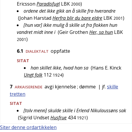
Ericsson
Paradisfugl
LBK
)
2000
ordene det ikke gikk an å skille fra hverandre
(
Johan Harstad
Herfra blir du bare eldre
LBK
)
2001
[hun var] ikke mulig å skille ut fra flokken hun
vandret midt inne i
(
Geir Grothen
Her, sa hun
LBK
)
2001
6.1
oppfatte
DIALEKTALT
SITAT
han skillet ikke, hvad han sa
(
Hans E. Kinck
Ungt folk
112
)
1924
7
avgi kjennelse
; dømme
| jf.
skille
ARKAISERENDE
tretten
SITAT
[tolv menn] skulde skille i Erlend Nikulaussøns sak
(
Sigrid Undset
Husfrue
434
)
1921
Siter denne ordartikkelen