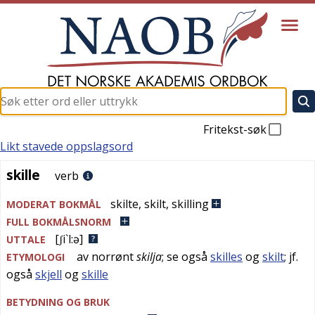
Fritekst-søk
Likt stavede oppslagsord
skille
skille
verb
skilte
,
skilt
,
skilling
MODERAT BOKMÅL
FULL BOKMÅLSNORM
[ʃi`l:ə]
UTTALE
av
norrønt
skilja
; se også
skilles
og
skilt
; jf.
ETYMOLOGI
også
skjell
og
skille
BETYDNING OG BRUK