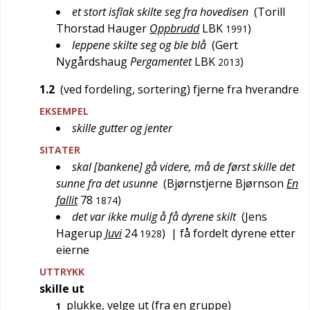
et stort isflak skilte seg fra hovedisen
(
Torill
Thorstad Hauger
Oppbrudd
LBK
)
1991
leppene skilte seg og ble blå
(
Gert
Nygårdshaug
Pergamentet
LBK
)
2013
1.2
(ved fordeling, sortering) fjerne fra hverandre
EKSEMPEL
skille gutter og jenter
SITATER
skal [bankene] gå videre, må de først skille det
sunne fra det usunne
(
Bjørnstjerne Bjørnson
En
fallit
78
)
1874
det var ikke mulig å få dyrene skilt
(
Jens
Hagerup
Juvi
24
)
| få fordelt dyrene etter
1928
eierne
UTTRYKK
skille ut
plukke, velge ut (fra en gruppe)
1