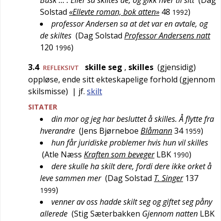
Busk … . Eller så skiltes de, og gikk hver til sitt
(
Dag
Solstad
«Ellevte roman, bok atten»
48
)
1992
professor Andersen sa at det var en avtale, og
de skiltes
(
Dag Solstad
Professor Andersens natt
120
)
1996
3.4
skille seg
,
skilles
(gjensidig)
REFLEKSIVT
oppløse, ende sitt ekteskapelige forhold (gjennom
skilsmisse)
| jf.
skilt
SITATER
din mor og jeg har besluttet å skilles. Å flytte fra
hverandre
(
Jens Bjørneboe
Blåmann
34
)
1959
hun får juridiske problemer hvis hun vil skilles
(
Atle Næss
Kraften som beveger
LBK
)
1990
dere skulle ha skilt dere, fordi dere ikke orket å
leve sammen mer
(
Dag Solstad
T. Singer
137
)
1999
venner av oss hadde skilt seg og giftet seg påny
allerede
(
Stig Sæterbakken
Gjennom natten
LBK