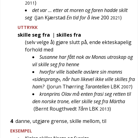
)
2011
det var … etter at moren og faren hadde skilt
seg
(
Jan Kjærstad
En tid for å leve
200
)
2021
UTTRYKK
skille seg fra
|
skilles fra
(selv velge å) gjøre slutt på, ende ekteskapelig
forhold med
Susanne har fått nok av Monas utroskap og
vil skille seg fra henne
hvorfor ville Isabelle avsløre sin manns
«sidesprang», når hun likevel ikke ville skilles fra
ham?
(
Jorun Thørring
Tarantellen
LBK
)
2007
kronprins Olav må enten frasi seg retten til
den norske trone, eller skille seg fra Märtha
(
Bernt Rougthvedt
Tårn
LBK
)
2013
4
danne, utgjøre grense, skille mellom, til
EKSEMPEL