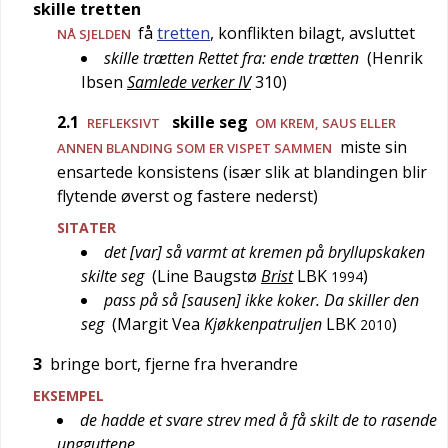
skille tretten
få
tretten
, konflikten bilagt, avsluttet
NÅ SJELDEN
skille trætten Rettet fra: ende trætten
(
Henrik
Ibsen
Samlede verker IV
310
)
2.1
skille seg
REFLEKSIVT
OM KREM, SAUS ELLER
miste sin
ANNEN BLANDING SOM ER VISPET SAMMEN
ensartede konsistens (især slik at blandingen blir
flytende øverst og fastere nederst)
SITATER
det [var] så varmt at kremen på bryllupskaken
skilte seg
(
Line Baugstø
Brist
LBK
)
1994
pass på så [sausen] ikke koker. Da skiller den
seg
(
Margit Vea
Kjøkkenpatruljen
LBK
)
2010
3
bringe bort, fjerne fra hverandre
EKSEMPEL
de hadde et svare strev med å få skilt de to rasende
ungguttene