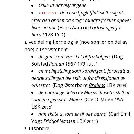
skille ut hanekyllingene
den ene [fugle]flok skilte sig ut
REFLEKSIVT
efter den anden og drog i mindre flokker opover
hver sin dal
(
Hans Aanrud
Fortællinger for
barn I
128
)
1917
ved deling fjerne og la (noe som er en del av
2
noe) bli selvstendig
de gods som var skilt ut fra Stitgen
(
Dag
Solstad
Roman 1987
179
)
1987
en mulig stilling som kordirigent, forutsatt at
denne stillingen ble skilt ut fra direksjonen av
orkestret
(
Dag Østerberg
Brahms
LBK
)
2003
den nordlige delen av Massachusetts skilt ut
som en egen stat, Maine
(
Ole O. Moen
USA
LBK
)
2005
han skilte ut tomter til alle barna
(
Carl Emil
Vogt
Fridtjof Nansen
LBK
)
2011
utsondre
3