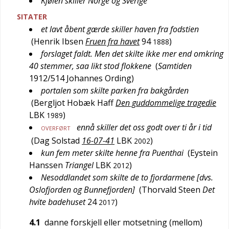
Kjølen skiller Norge og Sverige
SITATER
et lavt åbent gærde skiller haven fra fodstien
(
Henrik Ibsen
Fruen fra havet
94
)
1888
forslaget faldt. Men det skilte ikke mer end omkring
40 stemmer, saa likt stod flokkene
(
Samtiden
1912/514
Johannes Ording
)
portalen som skilte parken fra bakgården
(
Bergljot Hobæk Haff
Den guddommelige tragedie
LBK
)
1989
ennå skiller det oss godt over ti år i tid
OVERFØRT
(
Dag Solstad
16-07-41
LBK
)
2002
kun fem meter skilte henne fra Puenthai
(
Eystein
Hanssen
Triangel
LBK
)
2012
Nesoddlandet som skilte de to fjordarmene [dvs.
Oslofjorden og Bunnefjorden]
(
Thorvald Steen
Det
hvite badehuset
24
)
2017
4.1
danne forskjell eller motsetning (mellom)