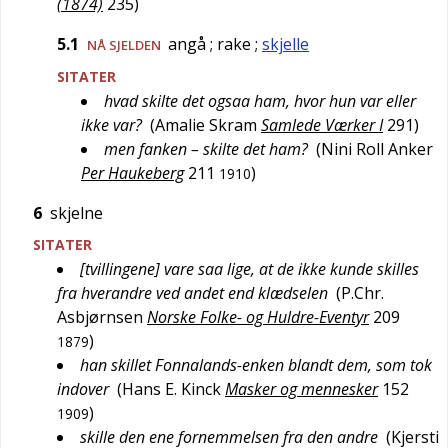
(1874)
235
)
5.1
angå
; rake
;
skjelle
NÅ SJELDEN
SITATER
hvad skilte det ogsaa ham, hvor hun var eller
ikke var?
(
Amalie Skram
Samlede Værker I
291
)
men fanken – skilte det ham?
(
Nini Roll Anker
Per Haukeberg
211
)
1910
6
skjelne
SITATER
[tvillingene] vare saa lige, at de ikke kunde skilles
fra hverandre ved andet end klædselen
(
P.Chr.
Asbjørnsen
Norske Folke- og Huldre-Eventyr
209
)
1879
han skillet Fonnalands-enken blandt dem, som tok
indover
(
Hans E. Kinck
Masker og mennesker
152
)
1909
skille den ene fornemmelsen fra den andre
(
Kjersti