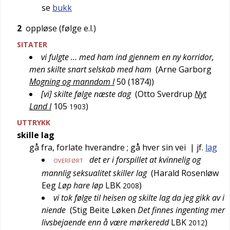
se
bukk
2
oppløse (følge e.l.)
SITATER
vi fulgte … med ham ind gjennem en ny korridor,
men skilte snart selskab med ham
(
Arne Garborg
Mogning og manndom I
50 (1874)
)
[vi] skilte følge næste dag
(
Otto Sverdrup
Nyt
Land I
105
)
1903
UTTRYKK
skille lag
gå fra, forlate hverandre
; gå hver sin vei
| jf.
lag
det er i forspillet at kvinnelig og
OVERFØRT
mannlig seksualitet skiller lag
(
Harald Rosenløw
Eeg
Løp hare løp
LBK
)
2008
vi tok følge til heisen og skilte lag da jeg gikk av i
niende
(
Stig Beite Løken
Det finnes ingenting mer
livsbejaende enn å være mørkeredd
LBK
)
2012