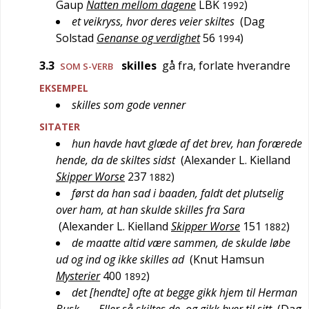
Gaup
Natten mellom dagene
LBK
)
1992
et veikryss, hvor deres veier skiltes
(
Dag
Solstad
Genanse og verdighet
56
)
1994
3.3
skilles
gå fra, forlate hverandre
SOM S-VERB
EKSEMPEL
skilles som gode venner
SITATER
hun havde havt glæde af det brev, han forærede
hende, da de skiltes sidst
(
Alexander L. Kielland
Skipper Worse
237
)
1882
først da han sad i baaden, faldt det plutselig
over ham, at han skulde skilles fra Sara
(
Alexander L. Kielland
Skipper Worse
151
)
1882
de maatte altid være sammen, de skulde løbe
ud og ind og ikke skilles ad
(
Knut Hamsun
Mysterier
400
)
1892
det [hendte] ofte at begge gikk hjem til Herman