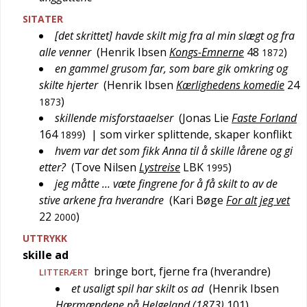
SITATER
[det skrittet] havde skilt mig fra al min slægt og fra
alle venner
(
Henrik Ibsen
Kongs-Emnerne
48
)
1872
en gammel grusom far, som bare gik omkring og
skilte hjerter
(
Henrik Ibsen
Kærlighedens komedie
24
)
1873
skillende misforstaaelser
(
Jonas Lie
Faste Forland
164
)
| som virker splittende, skaper konflikt
1899
hvem var det som fikk Anna til å skille lårene og gi
etter?
(
Tove Nilsen
Lystreise
LBK
)
1995
jeg måtte … væte fingrene for å få skilt to av de
stive arkene fra hverandre
(
Kari Bøge
For alt jeg vet
22
)
2000
UTTRYKK
skille ad
bringe bort, fjerne fra (hverandre)
LITTERÆRT
et usaligt spil har skilt os ad
(
Henrik Ibsen
Hærmændene på Helgeland (1873)
101
)