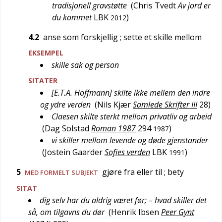
tradisjonell gravstøtte
(
Chris Tvedt
Av jord er
du kommet
LBK
)
2012
4.2
anse som forskjellig
; sette et skille mellom
EKSEMPEL
skille sak og person
SITATER
[E.T.A. Hoffmann] skilte ikke mellem den indre
og ydre verden
(
Nils Kjær
Samlede Skrifter III
28
)
Claesen skilte sterkt mellom privatliv og arbeid
(
Dag Solstad
Roman 1987
294
)
1987
vi skiller mellom levende og døde gjenstander
(
Jostein Gaarder
Sofies verden
LBK
)
1991
5
gjøre fra eller til
; bety
MED FORMELT SUBJEKT
SITAT
dig selv har du aldrig været før; – hvad skiller det
så, om tilgavns du dør
(
Henrik Ibsen
Peer Gynt