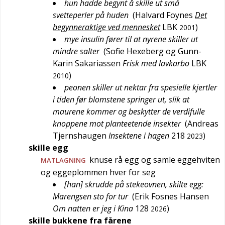
hun hadde begynt å skille ut små
svetteperler på huden
(
Halvard Foynes
Det
begynneraktige ved mennesket
LBK
)
2001
mye insulin fører til at nyrene skiller ut
mindre salter
(
Sofie Hexeberg og Gunn-
Karin Sakariassen
Frisk med lavkarbo
LBK
)
2010
peonen skiller ut nektar fra spesielle kjertler
i tiden før blomstene springer ut, slik at
maurene kommer og beskytter de verdifulle
knoppene mot planteetende insekter
(
Andreas
Tjernshaugen
Insektene i hagen
218
)
2023
skille egg
knuse rå egg og samle eggehviten
MATLAGNING
og eggeplommen hver for seg
[han] skrudde på stekeovnen, skilte egg:
Marengsen sto for tur
(
Erik Fosnes Hansen
Om natten er jeg i Kina
128
)
2026
skille bukkene fra fårene