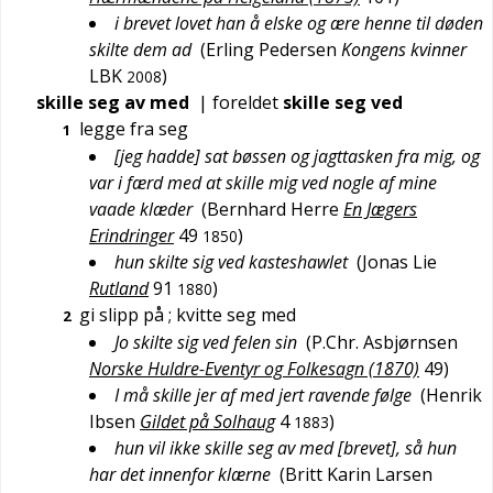
i brevet lovet han å elske og ære henne til døden
skilte dem ad
(
Erling Pedersen
Kongens kvinner
LBK
)
2008
skille seg av med
|
foreldet
skille seg ved
legge fra seg
1
[jeg hadde] sat bøssen og jagttasken fra mig, og
var i færd med at skille mig ved nogle af mine
vaade klæder
(
Bernhard Herre
En Jægers
Erindringer
49
)
1850
hun skilte sig ved kasteshawlet
(
Jonas Lie
Rutland
91
)
1880
gi slipp på
; kvitte seg med
2
Jo skilte sig ved felen sin
(
P.Chr. Asbjørnsen
Norske Huldre-Eventyr og Folkesagn (1870)
49
)
I må skille jer af med jert ravende følge
(
Henrik
Ibsen
Gildet på Solhaug
4
)
1883
hun vil ikke skille seg av med [brevet], så hun
har det innenfor klærne
(
Britt Karin Larsen