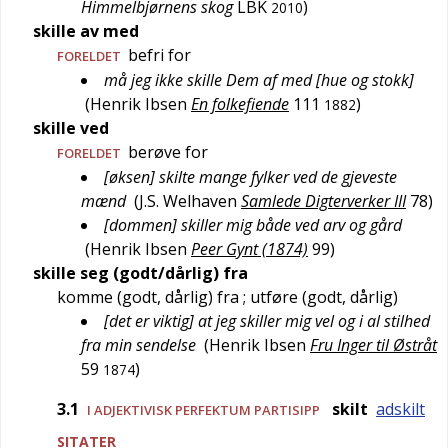
Himmelbjørnens skog
LBK
)
2010
skille av med
befri for
FORELDET
må jeg ikke skille Dem af med [hue og stokk]
(
Henrik Ibsen
En folkefiende
111
)
1882
skille ved
berøve for
FORELDET
[øksen] skilte mange fylker ved de gjeveste
mænd
(
J.S. Welhaven
Samlede Digterverker III
78
)
[dommen] skiller mig både ved arv og gård
(
Henrik Ibsen
Peer Gynt (1874)
99
)
skille seg (godt/dårlig) fra
komme (godt, dårlig) fra
; utføre (godt, dårlig)
[det er viktig] at jeg skiller mig vel og i al stilhed
fra min sendelse
(
Henrik Ibsen
Fru Inger til Østråt
59
)
1874
3.1
skilt
adskilt
I ADJEKTIVISK PERFEKTUM PARTISIPP
SITATER