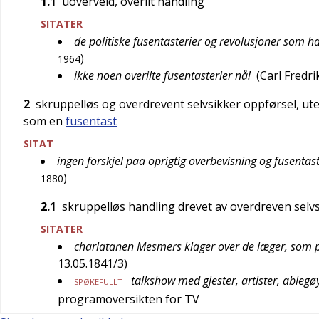
1.1
uoverveid, overilt handling
SITATER
de politiske fusentasterier og revolusjoner som ha
)
1964
ikke noen overilte fusentasterier nå!
(
Carl Fredri
2
skruppelløs og overdrevent selvsikker oppførsel, u
som en
fusentast
SITAT
ingen forskjel paa oprigtig overbevisning og fusentas
)
1880
2.1
skruppelløs handling drevet av overdreven selv
SITATER
charlatanen Mesmers klager over de læger, som p
13.05.1841/3
)
talkshow med gjester, artister, ablegø
SPØKEFULLT
programoversikten for TV