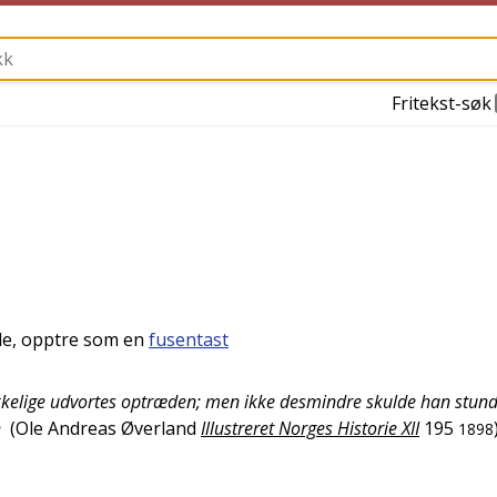
Fritekst-søk
dle, opptre som en
fusentast
tækkelige udvortes optræden; men ikke desmindre skulde han stu
n
(
Ole Andreas Øverland
Illustreret Norges Historie XII
195
1898