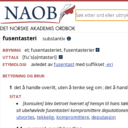
fusentasteri
fusentasteri
substantiv
et
;
fusentasteriet
,
fusentasterier
BØYNING
[fu:´s(ə)ntastəri]
UTTALE
avledet av
fusentast
med suffikset
-eri
ETYMOLOGI
BETYDNING OG BRUK
1
det å handle overilt, uten å tenke seg om
; det å han
SITAT
[konsulen] blev betroet hvervet af hensyn til hans 
sit ubehøvlede fusentasteri kompromittere deputatione
utvortes
,
tekkelig
,
kompromittere
,
deputasjon