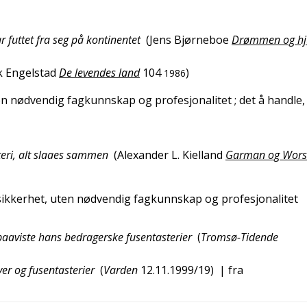
r futtet fra seg på kontinentet
(
Jens Bjørneboe
Drømmen og hj
k Engelstad
De levendes land
104
)
1986
ten nødvendig fagkunnskap og profesjonalitet
; det å handle
teri, alt slaaes sammen
(
Alexander L. Kielland
Garman og Wors
sikkerhet, uten nødvendig fagkunnskap og profesjonalitet
aaviste hans bedragerske fusentasterier
(
Tromsø-Tidende
yer og fusentasterier
(
Varden
12.11.1999/19
)
| fra