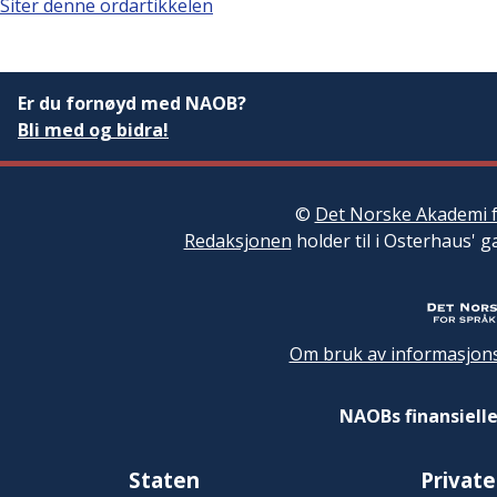
Siter denne ordartikkelen
Er du fornøyd med NAOB?
Bli med og bidra!
©
Det Norske Akademi f
Redaksjonen
holder til i Osterhaus' g
Om bruk av informasjons
NAOBs finansielle
Staten
Private