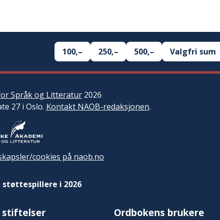
100,–
250,–
500,–
Valgfri sum
or Språk og Litteratur
2026
ate 27 i Oslo.
Kontakt NAOB-redaksjonen
.
kapsler/cookies på naob.no
 støttespillere i 2026
 stiftelser
Ordbokens brukere