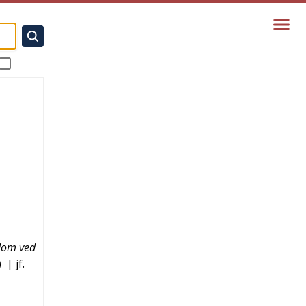
ndom ved
)
| jf.