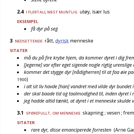
2.4
utøy, især lus
I FLERTALL MEST
MUNTLIG
EKSEMPEL
få dyr på seg
3
rått,
dyrisk
menneske
NEDSETTENDE
SITATER
må du på fire krybe hjem, da kommer dyret i dig fre
[jegerne] var efter eget sigende nogle rigtig urenslige
kommer det stygge dyr [nådigherren] til at faa øie p
)
1900
i alt sit liv havde [han] vandret med vilde dyr bundet
der skal baade tid og taalmodighed til, inden dyre
jeg hadde altid tænkt, at dyret i et menneske skulde 
3.1
skapning
; vesen
; fre
SPØKEFULLT
, OM MENNESKE
SITATER
rare dyr, disse emanciperede forresten
(
Arne Ga