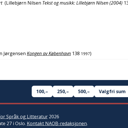
rt
(
Lillebjørn Nilsen
Tekst og musikk: Lillebjørn Nilsen (2004)
1
n Jørgensen
Kongen av København
138
)
1997
100,–
250,–
500,–
Valgfri sum
or Språk og Litteratur
2026
ate 27 i Oslo.
Kontakt NAOB-redaksjonen
.