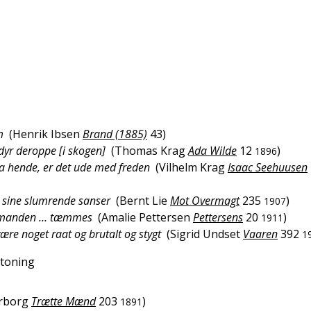
m
(
Henrik Ibsen
Brand (1885)
43
)
 dyr deroppe [i skogen]
(
Thomas Krag
Ada Wilde
12
)
1896
aa hende, er det ude med freden
(
Vilhelm Krag
Isaac Seehuusen
 i sine slumrende sanser
(
Bernt Lie
Mot Overmagt
235
)
1907
t i manden … tæmmes
(
Amalie Pettersen
Pettersens
20
)
1911
være noget raat og brutalt og stygt
(
Sigrid Undset
Vaaren
392
1
mtoning
rborg
Trætte Mænd
203
)
1891