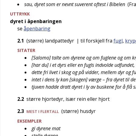
sau, dyret som er nevnt suverent oftest i Bibelen
(
Fr
UTTRYKK
dyret i åpenbaringen
se
åpenbaring
2.1
(større) landpattedyr
| til forskjell fra
fugl
,
kryp
SITATER
[Salomo] talte om dyrene og om fuglene og om kr
[har du] i et dyrs eller en fugls indvolde udfundet,
dette fri livet i skog og på vidder, mellem dyr og f
intet i dens ly kan [skogen] værge – fra dyret til de
tjuven hadde dratt dyret i ly av buskene for å flå 
2.2
større hjortedyr, især rein eller hjort
2.3
(større) husdyr
MEST I FLERTALL
EKSEMPLER
gi dyrene mat
stelle dyrene