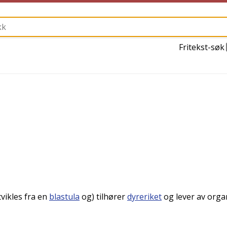
Fritekst-søk
tvikles fra en
blastula
og) tilhører
dyreriket
og lever av orga