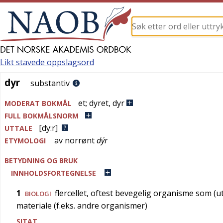
Likt stavede oppslagsord
dyr
dyr
substantiv
et
;
dyret
,
dyr
MODERAT BOKMÅL
FULL BOKMÅLSNORM
[dy:r]
UTTALE
av
norrønt
dýr
ETYMOLOGI
BETYDNING OG BRUK
INNHOLDSFORTEGNELSE
1
flercellet, oftest bevegelig organisme som (u
BIOLOGI
materiale (f.eks. andre organismer)
SITAT