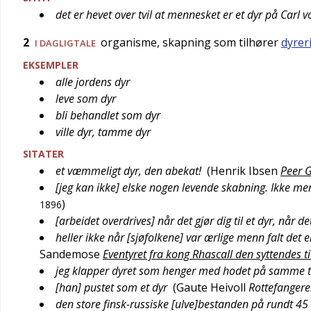
det er hevet over tvil at mennesket er et dyr på Carl
2
organisme, skapning som tilhører
dyrer
I
DAGLIGTALE
EKSEMPLER
alle jordens dyr
leve som dyr
bli behandlet som dyr
ville dyr, tamme dyr
SITATER
et væmmeligt dyr, den abekat!
(
Henrik Ibsen
Peer G
[jeg kan ikke] elske nogen levende skabning. Ikke men
)
1896
[arbeidet overdrives] når det gjør dig til et dyr, når d
heller ikke når [sjøfolkene] var ærlige menn falt det
Sandemose
Eventyret fra kong Rhascall den syttendes
jeg klapper dyret som henger med hodet på samme tr
[han] pustet som et dyr
(
Gaute Heivoll
Rottefangere
den store finsk-russiske [ulve]bestanden på rundt 45