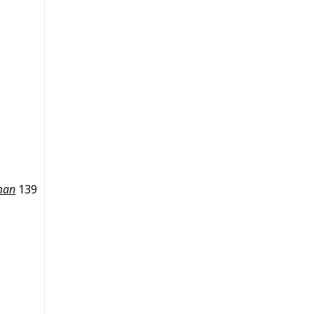
man
139