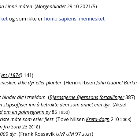
 von Linné-måten
(
Morgenbladet
29.10.2021/5
)
iket
og som ikke er
homo sapiens
,
mennesket
ynt (1874)
141
)
nesker, ikke dyr eller planter
(
Henrik Ibsen
John Gabriel Bork
et binder dig i trældom
(
Bjørnstjerne Bjørnsons fortællinger
387
)
 en skipsoffiser inn å betrakte dem som annet enn dyr
(
Aksel
 tid om en palmegrønn øy
85
)
1950
iste måte som esler flest
(
Tove Nilsen
Kreta-døgn
210
)
2003
n fra Sorø
23
)
2018
 000 dyr
(
Frank Rossavik
Ulv? Ulv!
97
)
2021