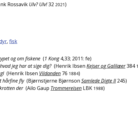
ank Rossavik
Ulv? Ulv!
32
)
2021
dyr
,
fisk
ypet og om fiskene
(
1 Kong
4,33; 2011: fe
)
 hvad jeg har at sige dig?
(
Henrik Ibsen
Kejser og Galilæer
384
ugl
(
Henrik Ibsen
Vildanden
76
)
1884
t hårfine fly
(
Bjørnstjerne Bjørnson
Samlede Digte II
245
)
skrotten der
(
Ailo Gaup
Trommereisen
LBK
)
1988