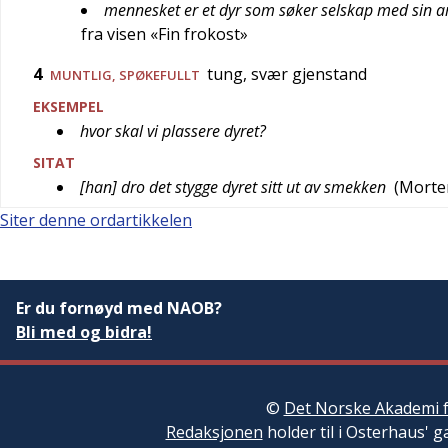
mennesket er et dyr som søker selskap med sin a
fra visen «Fin frokost»
4
tung, svær gjenstand
MUNTLIG
,
SPØKEFULLT
EKSEMPEL
hvor skal vi plassere dyret?
SITAT
[han] dro det stygge dyret sitt ut av smekken
(
Morte
Siter denne ordartikkelen
Er du fornøyd med NAOB?
Bli med og bidra!
©
Det Norske Akademi f
Redaksjonen
holder til i Osterhaus' g