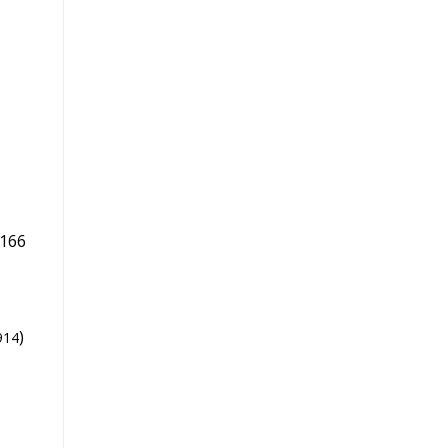
166
)
914