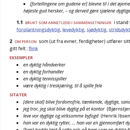
[fortellingene om gudene er] blevne til i det øje
højeste gud hersker, – og derved gøre sjælene dygtig
1.1
i stand t
BRUKT SOM ANNETLEDD I SAMMENSETNINGER
forplantningsdyktig
,
levedyktig
,
sjødyktig
,
stridsdyk
2
som (ut fra evner, ferdigheter) utfører sit
OM PERSON
gitt felt
;
flink
EKSEMPLER
en dyktig håndverker
en dyktig forhandler
en dyktig tennisspiller
være dyktig i treskjæring, til å spille fele
SITATER
[dere skal] blive fordomsfrie, tænkende, dygtige, s
jeg tror, jeg skal blive dygtig på et kontor
(
Bjørnstje
leve vor dygtige og virksomme byfogd
(
Henrik Ibse
han var en dyktig rytter, … han var en gjennomført d
[han] hadde lært å sette pris på ham som en dyktig 