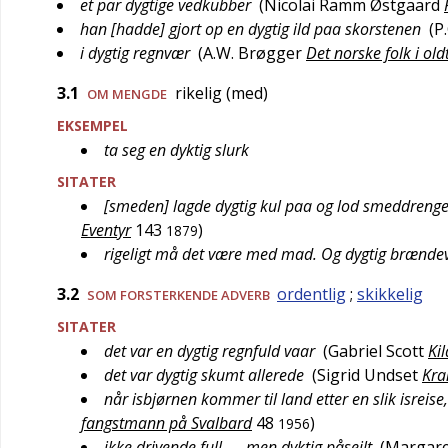
et par dygtige vedkubber
(
Nicolai Ramm Østgaard
han [hadde] gjort op en dygtig ild paa skorstenen
(
P
i dygtig regnvær
(
A.W. Brøgger
Det norske folk i old
3.1
rikelig (med)
OM MENGDE
EKSEMPEL
ta seg en dyktig slurk
SITATER
[smeden] lagde dygtig kul paa og lod smeddrenge
Eventyr
143
)
1879
rigeligt må det være med mad. Og dygtig brændev
3.2
ordentlig
;
skikkelig
SOM
FORSTERKENDE
ADVERB
SITATER
det var en dygtig regnfuld vaar
(
Gabriel Scott
Ki
det var dygtig skumt allerede
(
Sigrid Undset
Kra
når isbjørnen kommer til land etter en slik isreise
fangstmann på Svalbard
48
)
1956
ikke drivende full, … men dyktig påseilt
(
Margare