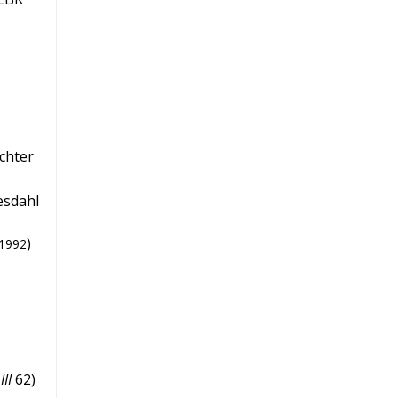
chter
esdahl
)
1992
II
62
)