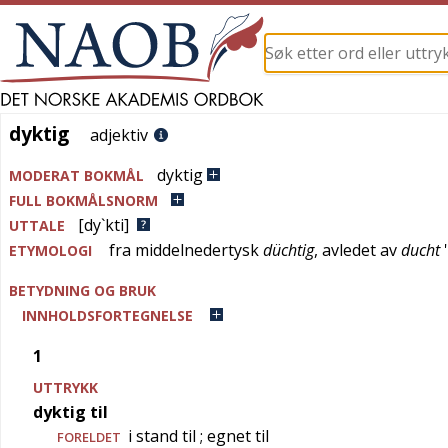
dyktig
dyktig
adjektiv
dyktig
MODERAT BOKMÅL
FULL BOKMÅLSNORM
[dy`kti]
UTTALE
fra
middelnedertysk
düchtig
, avledet av
ducht
'
ETYMOLOGI
BETYDNING OG BRUK
INNHOLDSFORTEGNELSE
1
UTTRYKK
dyktig til
i stand til
; egnet til
FORELDET