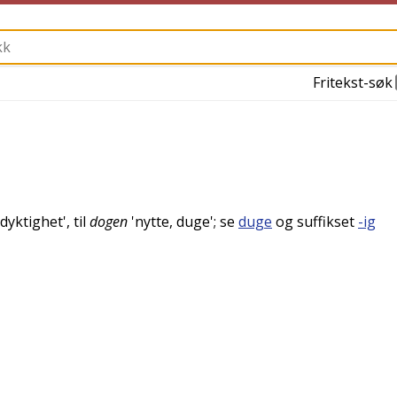
Fritekst-søk
dyktighet
', til
dogen
'
nytte, duge
'; se
duge
og suffikset
-ig