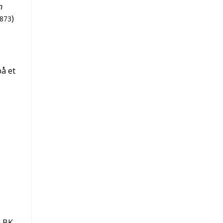
n
)
873
på et
LBK