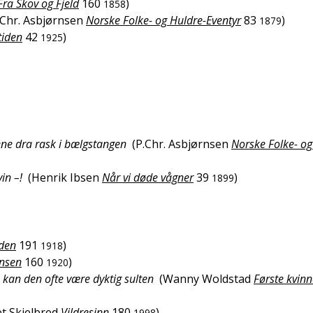
Fra Skov og Fjeld
160
)
1858
.Chr. Asbjørnsen
Norske Folke- og Huldre-Eventyr
83
)
1879
tiden
42
)
1925
ne dra rask i bælgstangen
(
P.Chr. Asbjørnsen
Norske Folke- og
in –!
(
Henrik Ibsen
Når vi døde vågner
39
)
1899
lden
191
)
1918
nsen
160
)
1920
, kan den ofte være dyktig sulten
(
Wanny Woldstad
Første kvin
t Skjelbred
Vildresinn
180
)
1998