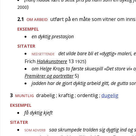
)
2000
2.1
utført på en måte som vitner om innsi
OM ARBEID
EKSEMPEL
en dyktig prestasjon
SITATER
det vilde bare bli et «dygtig» maleri
NEDSETTENDE
Frich
Halvkunstnere
13
)
1925
om Helge Krogs to første skuespill «Det store vi» o
Premièrer og portretter
5
)
jadden har de gjort dyktig arbeid gitt, de gutt
3
drabelig
; kraftig
; ordentlig
;
dugelig
MUNTLIG
EKSEMPEL
få dyktig kjeft
SITATER
saa skrumpede trolden sig dygtig ind og 
SOM ADVERB