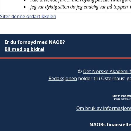
jeg var dyktig sliten da jeg endelig var på toppen
Siter denne ordartikkelen
Er du fornøyd med NAOB?
Bli med og bidra!
©
Det Norske Akademi f
Redaksjonen
holder til i Osterhaus' g
Om bruk av informasjons
NAOBs finansielle