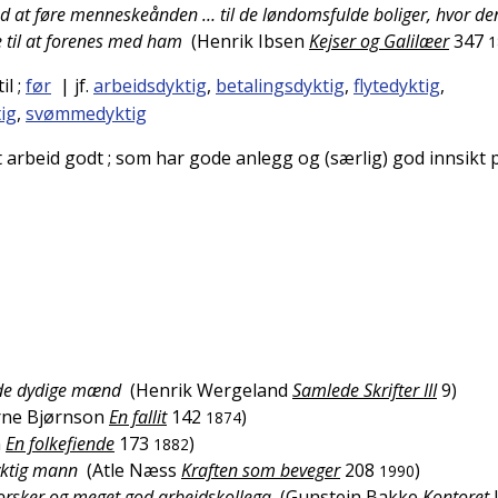
med at føre menneskeånden … til de løndomsfulde boliger, hvor de
e til at forenes med ham
(
Henrik Ibsen
Kejser og Galilæer
347
1
il
;
før
| jf.
arbeidsdyktig
,
betalingsdyktig
,
flytedyktig
,
tig
,
svømmedyktig
t arbeid godt
; som har gode anlegg og (særlig) god innsikt 
ande dydige mænd
(
Henrik Wergeland
Samlede Skrifter III
9
)
rne Bjørnson
En fallit
142
)
1874
n
En folkefiende
173
)
1882
yktig mann
(
Atle Næss
Kraften som beveger
208
)
1990
forsker og meget god arbeidskollega
(
Gunstein Bakke
Kontoret