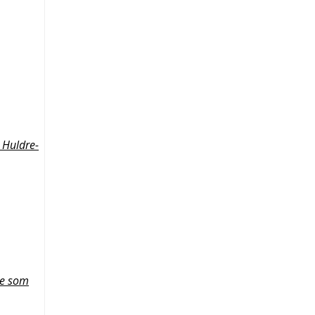
 Huldre-
ne som