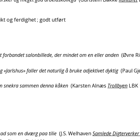
kt og ferdighet
; godt utført
, et forbandet salonbillede, der mindet om en eller anden
(
Øvre Ri
g «Jarlshus» faller det naturlig å bruke adjektivet dyktig
(
Paul Gj
a som snekra sammen denna kåken
(
Karsten Alnæs
Trollbyen
LBK
sad som en dværg paa tilie
(
J.S. Welhaven
Samlede Digterverker I