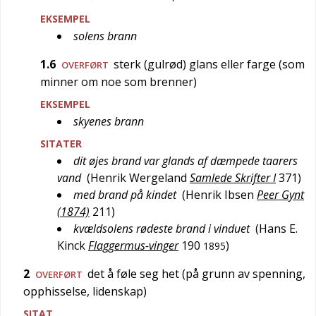
EKSEMPEL
solens brann
1.6
sterk (gulrød) glans eller farge (som
OVERFØRT
minner om noe som brenner)
EKSEMPEL
skyenes brann
SITATER
dit øjes brand var glands af dæmpede taarers
vand
(
Henrik Wergeland
Samlede Skrifter I
371
)
med brand på kindet
(
Henrik Ibsen
Peer Gynt
(1874)
211
)
kvældsolens rødeste brand i vinduet
(
Hans E.
Kinck
Flaggermus-vinger
190
)
1895
2
det å føle seg het (på grunn av spenning,
OVERFØRT
opphisselse, lidenskap)
SITAT