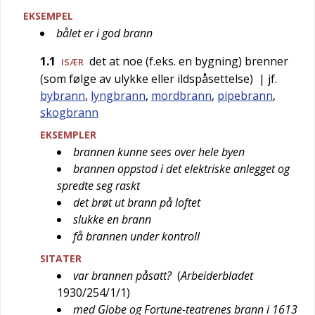
EKSEMPEL
bålet er i god brann
1.1
det at noe (f.eks. en bygning) brenner
ISÆR
(som følge av ulykke eller ildspåsettelse)
| jf.
bybrann
,
lyngbrann
,
mordbrann
,
pipebrann
,
skogbrann
EKSEMPLER
brannen kunne sees over hele byen
brannen oppstod i det elektriske anlegget og
spredte seg raskt
det brøt ut brann på loftet
slukke en brann
få brannen under kontroll
SITATER
var brannen påsatt?
(
Arbeiderbladet
1930/254/1/1
)
med Globe og Fortune-teatrenes brann i 1613