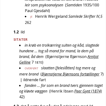
leir som psykoanalysen
(
Samtiden
1935/100
Paul Gjesdahl
)
Henrik Wergeland
Samlede Skrifter IV,5
JF.
262
1.2
ild
SITATER
in krøb en trolkærring sulten og kåd, slagtede
hundene … tog så mand for mand, la dem på
brand, åd dem
(
Bjørnstjerne Bjørnson
Arnljot
Gelline
7
)
1870
slaatten [feleslåtten] tog mere og
OVERFØRT
mere brand
(
Bjørnstjerne Bjørnsons fortællinger
7
)
| ildnende fart
fanden … for som en brand tvers gjennem taget
og kløvte væggen
(
Henrik Ibsen
Peer Gynt (1874)
42
)