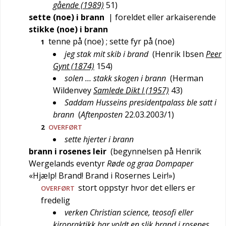
gående (1989)
51
)
sette (noe) i brann
|
foreldet
eller
arkaiserende
stikke (noe) i brann
tenne på (noe)
; sette fyr på (noe)
1
jeg stak mit skib i brand
(
Henrik Ibsen
Peer
Gynt (1874)
154
)
solen … stakk skogen i brann
(
Herman
Wildenvey
Samlede Dikt I (1957)
43
)
Saddam Husseins presidentpalass ble satt i
brann
(
Aftenposten
22.03.2003/1
)
2
OVERFØRT
sette hjerter i brann
brann i rosenes leir
(begynnelsen på Henrik
Wergelands eventyr
Røde og graa Dompaper
«Hjælp! Brand! Brand i Rosernes Leir!»)
stort oppstyr hvor det ellers er
OVERFØRT
fredelig
verken Christian science, teosofi eller
kiropraktikk har voldt en slik brand i rosenes