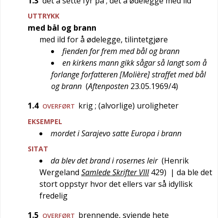
1.3
det å sette fyr på
; det å ødelegge med ild
UTTRYKK
med bål og brann
med ild for å ødelegge, tilintetgjøre
fienden for frem med bål og brann
en kirkens mann gikk sågar så langt som å
forlange forfatteren [Molière] straffet med bål
og brann
(
Aftenposten
23.05.1969/4
)
1.4
krig
; (alvorlige) uroligheter
OVERFØRT
EKSEMPEL
mordet i Sarajevo satte Europa i brann
SITAT
da blev det brand i rosernes leir
(
Henrik
Wergeland
Samlede Skrifter VIII
429
)
| da ble det
stort oppstyr hvor det ellers var så idyllisk
fredelig
1.5
brennende, sviende hete
OVERFØRT