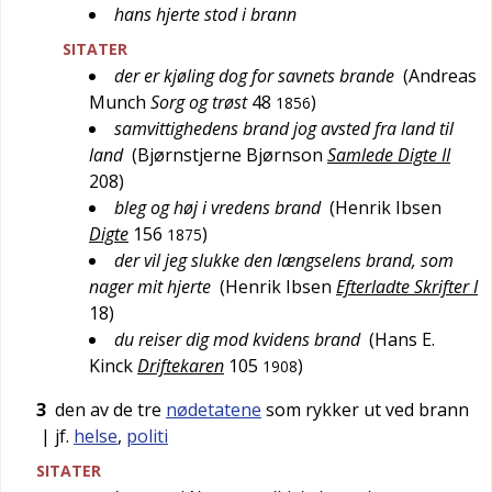
hans hjerte stod i brann
SITATER
der er kjøling dog for savnets brande
(
Andreas
Munch
Sorg og trøst
48
)
1856
samvittighedens brand jog avsted fra land til
land
(
Bjørnstjerne Bjørnson
Samlede Digte II
208
)
bleg og høj i vredens brand
(
Henrik Ibsen
Digte
156
)
1875
der vil jeg slukke den længselens brand, som
nager mit hjerte
(
Henrik Ibsen
Efterladte Skrifter I
18
)
du reiser dig mod kvidens brand
(
Hans E.
Kinck
Driftekaren
105
)
1908
3
den av de tre
nødetatene
som rykker ut ved brann
| jf.
helse
,
politi
SITATER