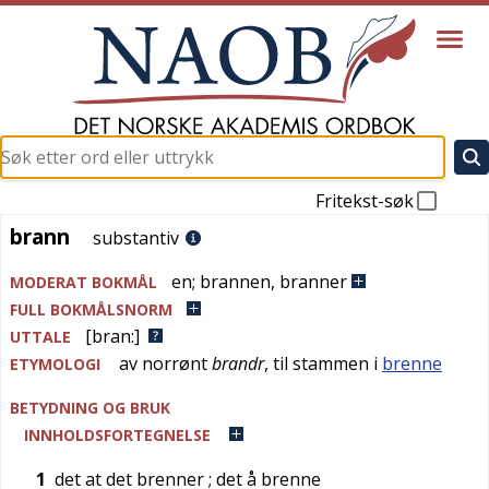
Fritekst-søk
brann
brann
substantiv
en
;
brannen
,
branner
MODERAT BOKMÅL
FULL BOKMÅLSNORM
[bran:]
UTTALE
av
norrønt
brandr
, til stammen i
brenne
ETYMOLOGI
BETYDNING OG BRUK
INNHOLDSFORTEGNELSE
1
det at det brenner
; det å brenne