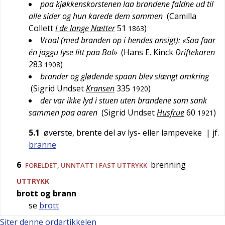
paa kjøkkenskorstenen laa brandene faldne ud til
alle sider og hun karede dem sammen
(
Camilla
Collett
I de lange Nætter
51
)
1863
Vraal (med branden op i hendes ansigt): «Saa faar
én jaggu lyse litt paa Bol»
(
Hans E. Kinck
Driftekaren
283
)
1908
brander og glødende spaan blev slængt omkring
(
Sigrid Undset
Kransen
335
)
1920
der var ikke lyd i stuen uten brandene som sank
sammen paa aaren
(
Sigrid Undset
Husfrue
60
)
1921
5.1
øverste, brente del av lys- eller lampeveke
| jf.
branne
6
brenning
FORELDET
, UNNTATT I FAST UTTRYKK
UTTRYKK
brott og brann
se
brott
Siter denne ordartikkelen