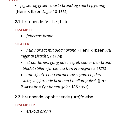
jeg ser og gruer, snart i brand og snart i frysning
(
Henrik Ibsen
Digte
10
)
1875
2.1
brennende følelse
; hete
EKSEMPEL
feberens brann
SITATER
hun har sat mit blod i brand
(
Henrik Ibsen
Fru
Inger til Østråt
92
)
1874
et par timers gang ude i vejret, saa er den brand
i blodet stillet
(
Jonas Lie
Den Fremsynte
5
)
1873
han kjente ennu varmen av cognacen, den
svake, velgjørende brannen i mellomgulvet
(
Jens
Bjørneboe
Før hanen galer
186
)
1952
2.2
brennende, opphissende (uro)følelse
EKSEMPLER
elskovs brann