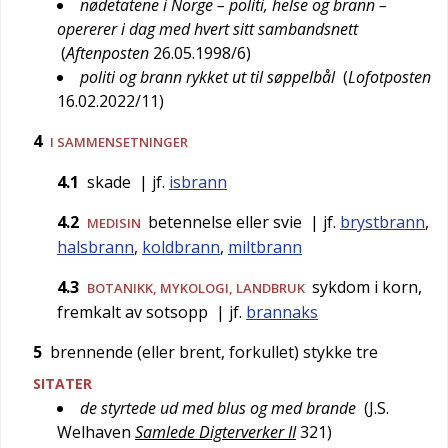
nødetatene i Norge – politi, helse og brann –
opererer i dag med hvert sitt sambandsnett
(
Aftenposten
26.05.1998/6
)
politi og brann rykket ut til søppelbål
(
Lofotposten
16.02.2022/11
)
4
I SAMMENSETNINGER
4.1
skade
| jf.
isbrann
4.2
betennelse eller svie
| jf.
brystbrann
,
MEDISIN
halsbrann
,
koldbrann
,
miltbrann
4.3
sykdom i korn,
BOTANIKK
,
MYKOLOGI
,
LANDBRUK
fremkalt av sotsopp
| jf.
brannaks
5
brennende (eller brent, forkullet) stykke tre
SITATER
de styrtede ud med blus og med brande
(
J.S.
Welhaven
Samlede Digterverker II
321
)