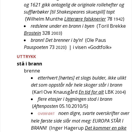
og 1621 gikk antagelig de originale rollehefter og
sufflørbøker [til Shakespeares skuespill] tapt
(
Wilhelm Munthe
Litterære falsknerier
78
)
1942
redslene under en brann i byen
(
Toril Brekke
Brostein
328
)
2003
brann! Det brenner i by’n!
(
Ole Paus
Pauspoeten
73
)
| i visen «Godtfolk»
2020
UTTRYKK
stå i brann
brenne
etterhvert [hørtes] et slags bulder, ikke ulikt
det som oppstår når hele skoger står i brann
(
Karl Ove Knausgård
En tid for alt
LBK
)
2004
flere etasjer i bygningen stod i brann
(
Aftenposten
05.10.2010/5
)
noen digre, svarte overskrifter over
OVERFØRT
hele første side slår mot meg: EUROPA STÅR I
BRANN!
(
Inger Hagerup
Det kommer en pike