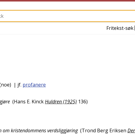
Fritekst-søk
(noe)
| jf.
profanere
ggjøre
(
Hans E. Kinck
Huldren (1925)
136
)
ien om kristendommens verdsliggjøring
(
Trond Berg Eriksen
De