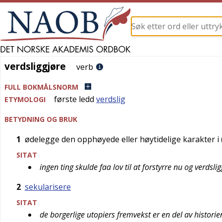
verdsliggjøre
verdsliggjøre
verb
FULL BOKMÅLSNORM
første ledd
verdslig
ETYMOLOGI
BETYDNING OG BRUK
1
ødelegge den opphøyede eller høytidelige karakter i 
SITAT
ingen ting skulde faa lov til at forstyrre nu og verdsli
2
sekularisere
SITAT
de borgerlige utopiers fremvekst er en del av histor