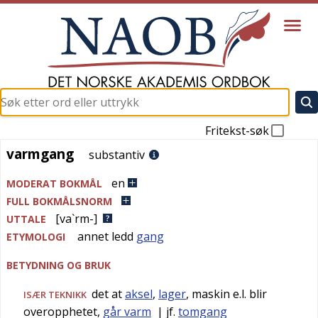
Fritekst-søk
varmgang
varmgang
substantiv
en
MODERAT BOKMÅL
FULL BOKMÅLSNORM
[va`rm-]
UTTALE
annet ledd
gang
ETYMOLOGI
BETYDNING OG BRUK
det at
aksel
,
lager
, maskin e.l. blir
ISÆR
TEKNIKK
overopphetet,
går varm
| jf.
tomgang