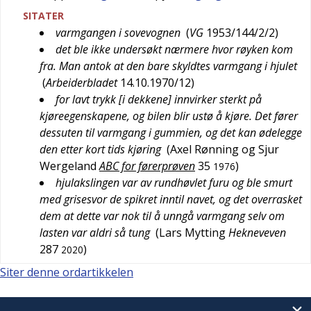
SITATER
varmgangen i sovevognen
(
VG
1953/144/2/2
)
det ble ikke undersøkt nærmere hvor røyken kom
fra. Man antok at den bare skyldtes varmgang i hjulet
(
Arbeiderbladet
14.10.1970/12
)
for lavt trykk [i dekkene] innvirker sterkt på
kjøreegenskapene, og bilen blir ustø å kjøre. Det fører
dessuten til varmgang i gummien, og det kan ødelegge
den etter kort tids kjøring
(
Axel Rønning og Sjur
Wergeland
ABC for førerprøven
35
)
1976
hjulakslingen var av rundhøvlet furu og ble smurt
med grisesvor de spikret inntil navet, og det overrasket
dem at dette var nok til å unngå varmgang selv om
lasten var aldri så tung
(
Lars Mytting
Hekneveven
287
)
2020
Siter denne ordartikkelen