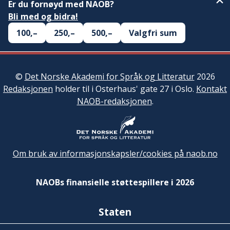
Er du fornøyd med NAOB?
Bli med og bidra!
100,–
250,–
500,–
Valgfri sum
©
Det Norske Akademi for Språk og Litteratur
2026
Redaksjonen
holder til i Osterhaus' gate 27 i Oslo.
Kontakt
NAOB-redaksjonen
.
Om bruk av informasjonskapsler/cookies på naob.no
NAOBs finansielle støttespillere i 2026
Staten