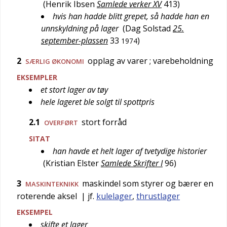
(
Henrik Ibsen
Samlede verker XV
413
)
hvis han hadde blitt grepet, så hadde han en
unnskyldning på lager
(
Dag Solstad
25.
september-plassen
33
)
1974
2
opplag av varer
; varebeholdning
SÆRLIG
ØKONOMI
EKSEMPLER
et stort lager av tøy
hele lageret ble solgt til spottpris
2.1
stort forråd
OVERFØRT
SITAT
han havde et helt lager af tvetydige historier
(
Kristian Elster
Samlede Skrifter I
96
)
3
maskindel som styrer og bærer en
MASKINTEKNIKK
roterende aksel
| jf.
kulelager
,
thrustlager
EKSEMPEL
skifte et lager