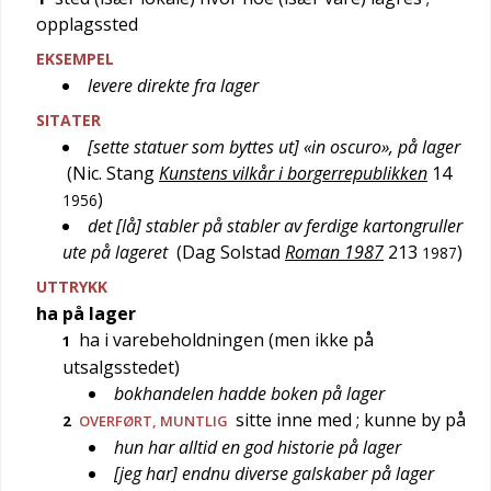
opplagssted
EKSEMPEL
levere direkte fra lager
SITATER
[sette statuer som byttes ut] «in oscuro», på lager
(
Nic. Stang
Kunstens vilkår i borgerrepublikken
14
)
1956
det [lå] stabler på stabler av ferdige kartongruller
ute på lageret
(
Dag Solstad
Roman 1987
213
)
1987
UTTRYKK
ha på lager
ha i varebeholdningen (men ikke på
1
utsalgsstedet)
bokhandelen hadde boken på lager
sitte inne med
; kunne by på
2
OVERFØRT
,
MUNTLIG
hun har alltid en god historie på lager
[jeg har] endnu diverse galskaber på lager