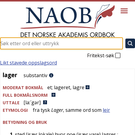
Fritekst-søk
Likt stavede oppslagsord
lager
lager
substantiv
et
;
lageret
,
lagre
MODERAT BOKMÅL
FULL BOKMÅLSNORM
[la:´gər]
UTTALE
fra
tysk
Lager
, samme ord som
leir
ETYMOLOGI
BETYDNING OG BRUK
1
sted (især lokale) hvor noe (især vare) lagres
;