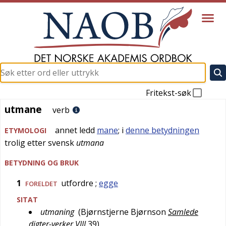
Fritekst-søk
utmane
utmane
verb
annet ledd
mane
; i
denne betydningen
ETYMOLOGI
trolig etter
svensk
utmana
BETYDNING OG BRUK
1
utfordre
;
egge
FORELDET
SITAT
utmaning
(
Bjørnstjerne Bjørnson
Samlede
digter-verker VIII
39
)