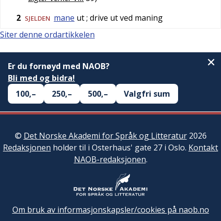
2
mane
ut
; drive ut ved maning
SJELDEN
Siter denne ordartikkelen
Er du fornøyd med NAOB?
Bli med og bidra!
100,–
250,–
500,–
Valgfri sum
©
Det Norske Akademi for Språk og Litteratur
2026
Redaksjonen
holder til i Osterhaus' gate 27 i Oslo.
Kontakt
NAOB-redaksjonen
.
Om bruk av informasjonskapsler/cookies på naob.no