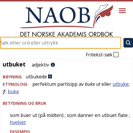
Fritekst-søk
utbuket
utbuket
adjektiv
utbukede
BØYNING
perfektum partisipp av
buke ut
eller
utbuke
;
ETYMOLOGI
jf.
buke
BETYDNING OG BRUK
som buer ut (på midten)
; som danner en utbuet flate
;
hvelvet
EKSEMPEL