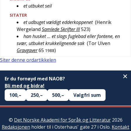
et utbuket seil
SITATER
et udbuget vældigt edderkoppenet
(
Henrik
Wergeland
Samlede Skrifter III
523
)
han husket … et slags fuglebad eller fontene, en
svær, utbuket krukkelignende sak
(
Tor Ulven
Gravgaver
65
)
1988
Siter denne ordartikkelen
Er du fornøyd med NAOB?
Bli med og bidra!
100,–
250,–
500,–
Valgfri sum
©
Det Norske Akademi for Språk og Litteratur
2026
Redaksjonen
holder til i Osterhaus' gate 27 i Oslo.
Kontakt