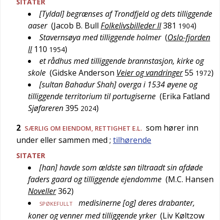
SITATER
[Tyldal] begrænses af Trondfjeld og dets tilliggende
aaser
(
Jacob B. Bull
Folkelivsbilleder II
381
)
1904
Stavernsøya med tilliggende holmer
(
Oslo-fjorden
II
110
)
1954
et rådhus med tilliggende brannstasjon, kirke og
skole
(
Gidske Anderson
Veier og vandringer
55
)
1972
[sultan Bahadur Shah] overga i 1534 øyene og
tilliggende territorium til portugiserne
(
Erika Fatland
Sjøfareren
395
)
2024
2
som hører inn
SÆRLIG OM EIENDOM, RETTIGHET E.L.
under eller sammen med
;
tilhørende
SITATER
[han] havde som ældste søn tiltraadt sin afdøde
faders gaard og tilliggende ejendomme
(
M.C. Hansen
Noveller
362
)
medisinerne [og] deres drabanter,
SPØKEFULLT
koner og venner med tilliggende yrker
(
Liv Køltzow