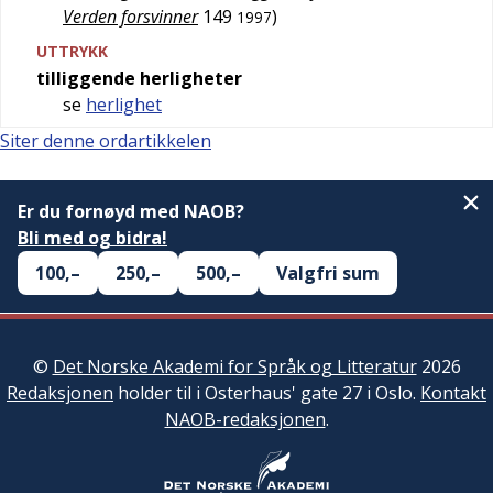
Verden forsvinner
149
)
1997
UTTRYKK
tilliggende herligheter
se
herlighet
Siter denne ordartikkelen
Er du fornøyd med NAOB?
Bli med og bidra!
100,–
250,–
500,–
Valgfri sum
©
Det Norske Akademi for Språk og Litteratur
2026
Redaksjonen
holder til i Osterhaus' gate 27 i Oslo.
Kontakt
NAOB-redaksjonen
.