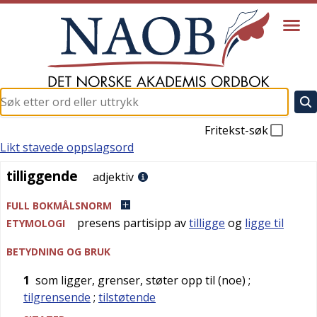
Fritekst-søk
Likt stavede oppslagsord
tilliggende
tilliggende
adjektiv
FULL BOKMÅLSNORM
presens partisipp av
tilligge
og
ligge til
ETYMOLOGI
BETYDNING OG BRUK
1
som ligger, grenser, støter opp til (noe)
;
tilgrensende
;
tilstøtende