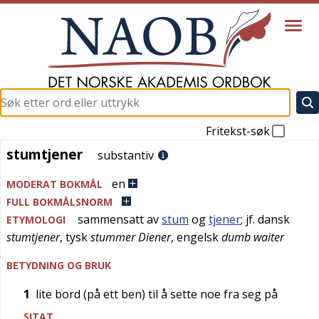
Fritekst-søk
stumtjener
stumtjener
substantiv
en
MODERAT BOKMÅL
FULL BOKMÅLSNORM
sammensatt av
stum
og
tjener
; jf.
dansk
ETYMOLOGI
stumtjener
,
tysk
stummer Diener
,
engelsk
dumb waiter
BETYDNING OG BRUK
1
lite bord (på ett ben) til å sette noe fra seg på
SITAT