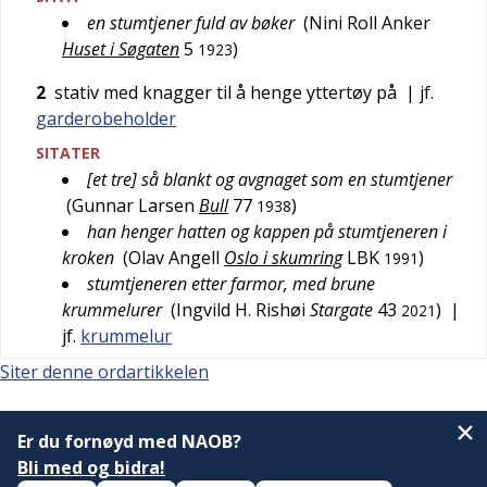
en stumtjener fuld av bøker
(
Nini Roll Anker
Huset i Søgaten
5
)
1923
2
stativ med knagger til å henge yttertøy på
| jf.
garderobeholder
SITATER
[et tre] så blankt og avgnaget som en stumtjener
(
Gunnar Larsen
Bull
77
)
1938
han henger hatten og kappen på stumtjeneren i
kroken
(
Olav Angell
Oslo i skumring
LBK
)
1991
stumtjeneren etter farmor, med brune
krummelurer
(
Ingvild H. Rishøi
Stargate
43
)
|
2021
jf.
krummelur
Siter denne ordartikkelen
Er du fornøyd med NAOB?
Bli med og bidra!