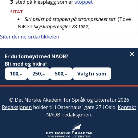
3
sted på klesplagg som er
stoppet
SITAT
Siri peller på stoppen på strømpekneet sitt
(
Tove
Nilsen
Skyskraperengler
28
)
1982
Siter denne ordartikkelen
Er du fornøyd med NAOB?
Bli med og bidra!
100,–
250,–
500,–
Valgfri sum
©
Det Norske Akademi for Språk og Litteratur
2026
Redaksjonen
holder til i Osterhaus' gate 27 i Oslo.
Kontakt
NAOB-redaksjonen
.