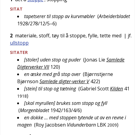
SITAT
tapetserer til stopp av kurvmøbler
(
Arbeiderbladet
1928/278/12/5–6
)
2
materiale, stoff, tøy til å stoppe, fylle, tette med
| jf.
ullstopp
SITATER
[stoler] uden stop og puder
(
Jonas Lie
Samlede
Digterverker VII
120
)
en æske med grå stop over
(
Bjørnstjerne
Bjørnson
Samlede digter-verker V
422
)
[stein] til stop og tætning
(
Gabriel Scott
Kilden
41
)
1918
[skal myrullen] brukes som stopp og fyll
(
Morgenbladet
1942/163/4/6
)
en dokke … med stoppen tytende ut av en revne i
magen
(
Roy Jacobsen
Vidunderbarn
LBK
)
2009