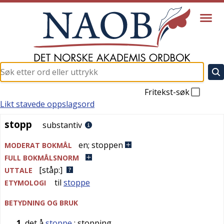
Fritekst-søk
Likt stavede oppslagsord
stopp
stopp
substantiv
en
;
stoppen
MODERAT BOKMÅL
FULL BOKMÅLSNORM
[ståp:]
UTTALE
til
stoppe
ETYMOLOGI
BETYDNING OG BRUK
1
det å
stoppe
; stopping