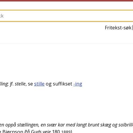
Fritekst-søk
lling
; jf.
stelle
, se
stille
og suffikset
-ing
n oppå stællingen, en svær kar med langt brunt skæg og solbrill
e Bjørnson
På Guds veje
180
)
1889