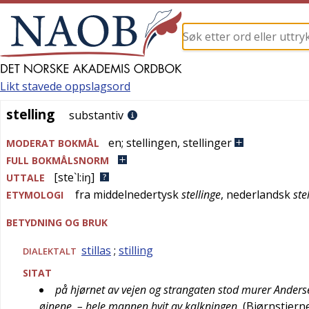
Likt stavede oppslagsord
stelling
stelling
substantiv
en
;
stellingen
,
stellinger
MODERAT BOKMÅL
FULL BOKMÅLSNORM
[ste`l:iŋ]
UTTALE
fra
middelnedertysk
stellinge
,
nederlandsk
ste
ETYMOLOGI
BETYDNING OG BRUK
stillas
;
stilling
DIALEKTALT
SITAT
på hjørnet av vejen og strangaten stod murer Anderse
øjnene, – hele mannen hvit av kalkningen
(
Bjørnstjern