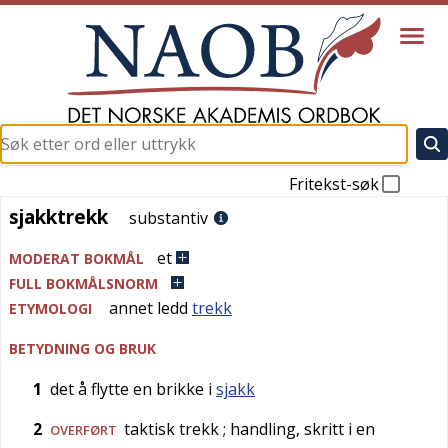
Fritekst-søk
sjakktrekk
sjakktrekk
substantiv
et
MODERAT BOKMÅL
FULL BOKMÅLSNORM
annet ledd
trekk
ETYMOLOGI
BETYDNING OG BRUK
1
det å flytte en brikke i
sjakk
2
taktisk trekk
; handling, skritt i en
OVERFØRT