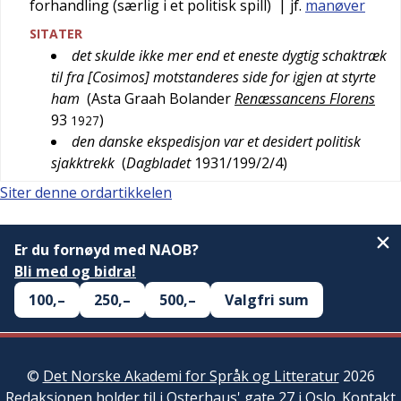
forhandling (særlig i et politisk spill)
| jf.
manøver
SITATER
det skulde ikke mer end et eneste dygtig schaktræk
til fra [Cosimos] motstanderes side for igjen at styrte
ham
(
Asta Graah Bolander
Renæssancens Florens
93
)
1927
den danske ekspedisjon var et desidert politisk
sjakktrekk
(
Dagbladet
1931/199/2/4
)
Siter denne ordartikkelen
Er du fornøyd med NAOB?
Bli med og bidra!
100,–
250,–
500,–
Valgfri sum
©
Det Norske Akademi for Språk og Litteratur
2026
Redaksjonen
holder til i Osterhaus' gate 27 i Oslo.
Kontakt