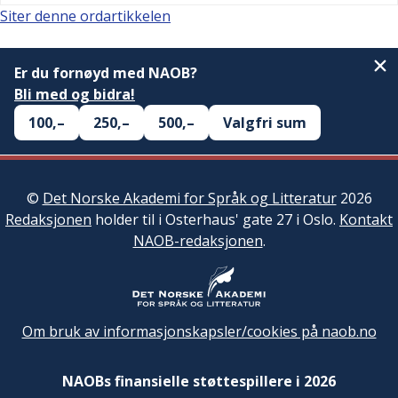
Siter denne ordartikkelen
Er du fornøyd med NAOB?
Bli med og bidra!
100,–
250,–
500,–
Valgfri sum
©
Det Norske Akademi for Språk og Litteratur
2026
Redaksjonen
holder til i Osterhaus' gate 27 i Oslo.
Kontakt
NAOB-redaksjonen
.
Om bruk av informasjonskapsler/cookies på naob.no
NAOBs finansielle støttespillere i 2026