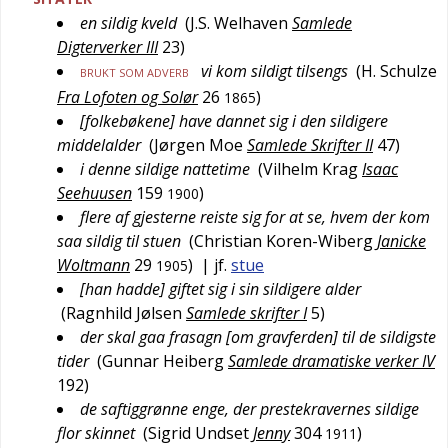
en sildig kveld
(
J.S. Welhaven
Samlede
Digterverker III
23
)
vi kom sildigt tilsengs
(
H. Schulze
BRUKT SOM ADVERB
Fra Lofoten og Solør
26
)
1865
[folkebøkene] have dannet sig i den sildigere
middelalder
(
Jørgen Moe
Samlede Skrifter II
47
)
i denne sildige nattetime
(
Vilhelm Krag
Isaac
Seehuusen
159
)
1900
flere af gjesterne reiste sig for at se, hvem der kom
saa sildig til stuen
(
Christian Koren-Wiberg
Janicke
Woltmann
29
)
| jf.
stue
1905
[han hadde] giftet sig i sin sildigere alder
(
Ragnhild Jølsen
Samlede skrifter I
5
)
der skal gaa frasagn [om gravferden] til de sildigste
tider
(
Gunnar Heiberg
Samlede dramatiske verker IV
192
)
de saftiggrønne enge, der prestekravernes sildige
flor skinnet
(
Sigrid Undset
Jenny
304
)
1911