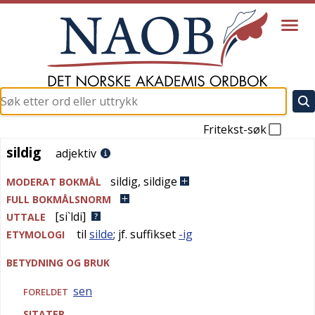
Fritekst-søk
sildig
sildig
adjektiv
sildig
,
sildige
MODERAT BOKMÅL
FULL BOKMÅLSNORM
[si`ldi]
UTTALE
til
silde
; jf. suffikset
-ig
ETYMOLOGI
BETYDNING OG BRUK
sen
FORELDET
SITATER