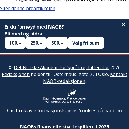
Siter denne ordartikkelen
Er du fornøyd med NAOB?
Bli med og bidra!
100,–
250,–
500,–
Valgfri sum
©
Det Norske Akademi for Språk og Litteratur
2026
Redaksjonen
holder til i Osterhaus' gate 27 i Oslo.
Kontakt
NAOB-redaksjonen
.
Om bruk av informasjonskapsler/cookies på naob.no
NAOBs finansielle støttespillere i 2026