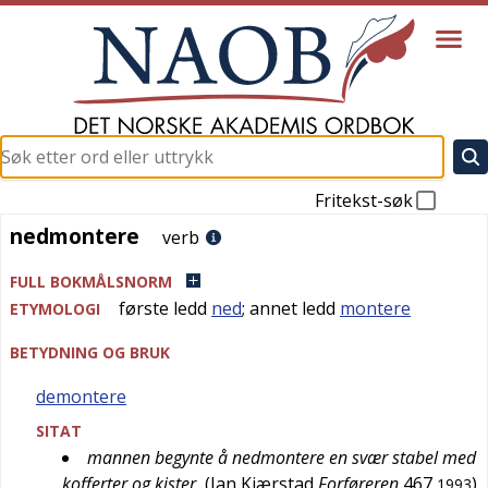
Fritekst-søk
nedmontere
nedmontere
verb
FULL BOKMÅLSNORM
første ledd
ned
; annet ledd
montere
ETYMOLOGI
BETYDNING OG BRUK
demontere
SITAT
mannen begynte å nedmontere en svær stabel med
kofferter og kister
(
Jan Kjærstad
Forføreren
467
)
1993