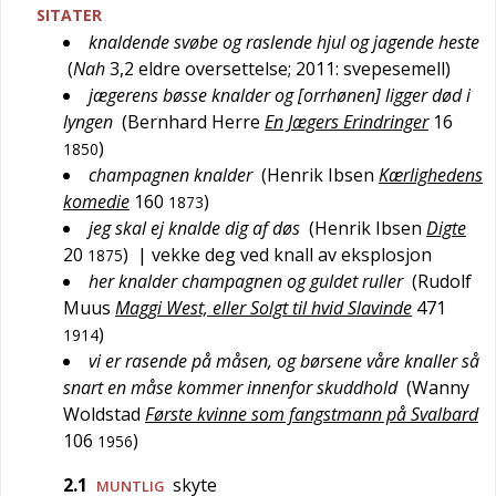
SITATER
knaldende svøbe og raslende hjul og jagende heste
(
Nah
3,2 eldre oversettelse; 2011: svepesemell
)
jægerens bøsse knalder og [orrhønen] ligger død i
lyngen
(
Bernhard Herre
En Jægers Erindringer
16
)
1850
champagnen knalder
(
Henrik Ibsen
Kærlighedens
komedie
160
)
1873
jeg skal ej knalde dig af døs
(
Henrik Ibsen
Digte
20
)
| vekke deg ved knall av eksplosjon
1875
her knalder champagnen og guldet ruller
(
Rudolf
Muus
Maggi West, eller Solgt til hvid Slavinde
471
)
1914
vi er rasende på måsen, og børsene våre knaller så
snart en måse kommer innenfor skuddhold
(
Wanny
Woldstad
Første kvinne som fangstmann på Svalbard
106
)
1956
2.1
skyte
MUNTLIG