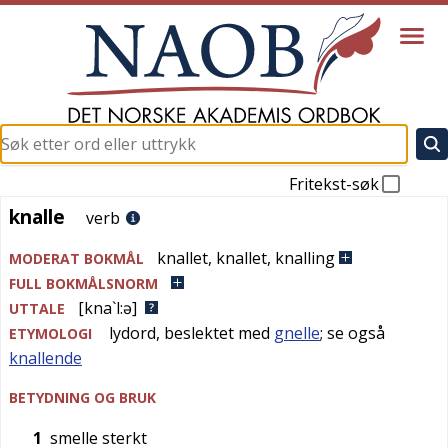
Fritekst-søk
knalle
knalle
verb
knallet
,
knallet
,
knalling
MODERAT BOKMÅL
FULL BOKMÅLSNORM
[kna`l:ə]
UTTALE
lydord, beslektet med
gnelle
; se også
ETYMOLOGI
knallende
BETYDNING OG BRUK
1
smelle sterkt