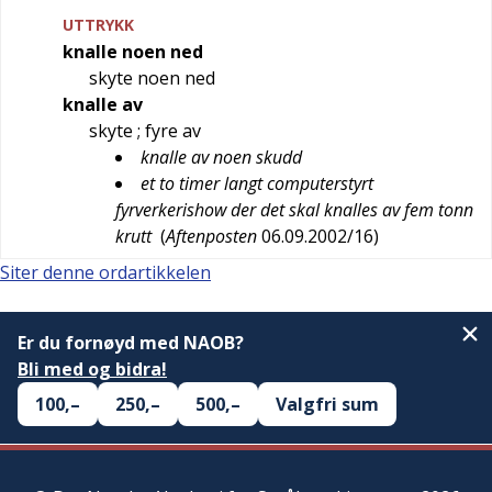
UTTRYKK
knalle noen ned
skyte noen ned
knalle av
skyte
; fyre av
knalle av noen skudd
et to timer langt computerstyrt
fyrverkerishow der det skal knalles av fem tonn
krutt
(
Aftenposten
06.09.2002/16
)
Siter denne ordartikkelen
Er du fornøyd med NAOB?
Bli med og bidra!
100,–
250,–
500,–
Valgfri sum