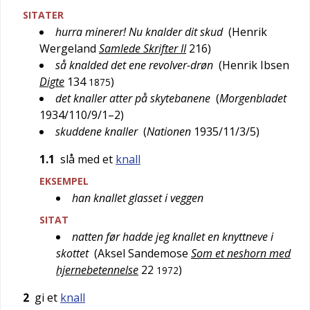
SITATER
hurra minerer! Nu knalder dit skud
(
Henrik
Wergeland
Samlede Skrifter II
216
)
så knalded det ene revolver-drøn
(
Henrik Ibsen
Digte
134
)
1875
det knaller atter på skytebanene
(
Morgenbladet
1934/110/9/1–2
)
skuddene knaller
(
Nationen
1935/11/3/5
)
1.1
slå med et
knall
EKSEMPEL
han knallet glasset i veggen
SITAT
natten før hadde jeg knallet en knyttneve i
skottet
(
Aksel Sandemose
Som et neshorn med
hjernebetennelse
22
)
1972
2
gi et
knall