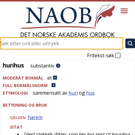
Fritekst-søk
hurihus
hurihus
substantiv
et
MODERAT BOKMÅL
FULL BOKMÅLSNORM
sammensatt av
huri
og
hus
ETYMOLOGI
BETYDNING OG BRUK
harem
SJELDEN
SITAT
[den] stakkels dikter, som her har reist sit hourihus