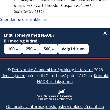
moslemisk
(
Carl Theodor Caspari
Polemiske
Sonetter
50
)
1880
Siter denne ordartikkelen
Er du fornøyd med NAOB?
Bli med og bidra!
100,–
250,–
500,–
Valgfri sum
©
Det Norske Akademi for Språk og Litteratur
2026
Redaksjonen
holder til i Osterhaus' gate 27 i Oslo.
Kontakt
NAOB-redaksjonen
.
Om bruk av informasjonskapsler/cookies på naob.no