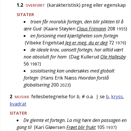
1.2
(karakteristisk) preg eller egenskap
OVERFØRT
SITATER
troen får moralsk fortegn, den blir plikten til å
ære Gud
(
Kaare Støylen
Claus Frimann
208
)
1955
en forsoning med kjærligheten som fortegn
(
Vibeke Engelstad
Jeg er meg, du er deg
72
)
1979
de ideale krav, uansett fortegn, har alltid vært
noe absolutt for ham
(
Dag Kullerud
Ole Hallesby
56
)
1987
sosialisering kan undersøkes med globalt
fortegn
(
Hans Erik Næss
Hvordan forstå
globalisering
200
)
2023
2
fellesbetegnelse for
b
, # o.a.
| se
b
,
kryss
,
MUSIKK
kvadrat
SITATER
De glemte et fortegn. La mig høre den passagen en
gang til
(
Kari Gløersen
Frøet blir frukt
105
)
1937