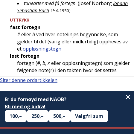
tonearter med få fortegn
(
Josef Norborg
Johann
Sebastian Bach
154
)
1950
UTTRYKK
fast fortegn
#
eller
b
ved hver notelinjes begynnelse, som
gjelder til det (varig eller midlertidig) oppheves av
et
oppløsningstegn
løst fortegn
fortegn (
#
,
b
,
x
eller oppløsningstegn) som gjelder
følgende note(r) i den takten hvor det settes
Siter denne ordartikkelen
Er du fornøyd med NAOB?
Bli med og bidra!
100,–
250,–
500,–
Valgfri sum