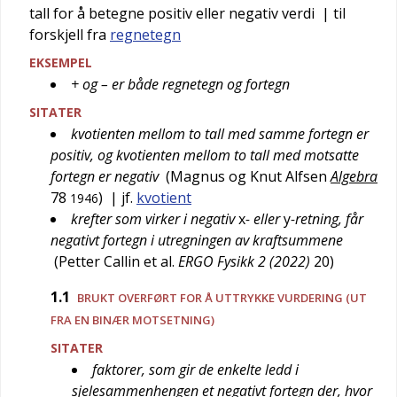
tall for å betegne positiv eller negativ verdi
| til
forskjell fra
regnetegn
EKSEMPEL
+ og – er både regnetegn og fortegn
SITATER
kvotienten mellom to tall med samme fortegn er
positiv, og kvotienten mellom to tall med motsatte
fortegn er negativ
(
Magnus og Knut Alfsen
Algebra
78
)
| jf.
kvotient
1946
krefter som virker i negativ
x
- eller
y
-retning, får
negativt fortegn i utregningen av kraftsummene
(
Petter Callin et al.
ERGO Fysikk 2 (2022)
20
)
1.1
BRUKT
OVERFØRT
FOR Å UTTRYKKE VURDERING (UT
FRA EN BINÆR MOTSETNING)
SITATER
faktorer, som gir de enkelte ledd i
sjelesammenhengen et negativt fortegn der, hvor