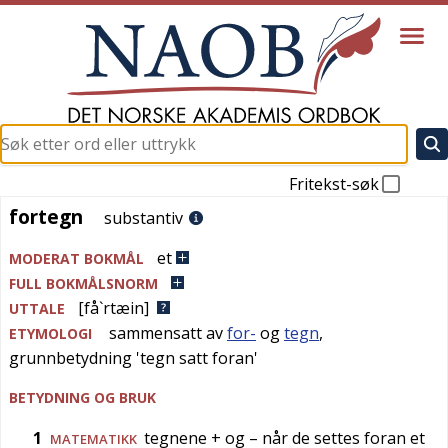
Fritekst-søk
fortegn
fortegn
substantiv
et
MODERAT BOKMÅL
FULL BOKMÅLSNORM
[få`rtæin]
UTTALE
sammensatt av
for-
og
tegn
,
ETYMOLOGI
grunnbetydning '
tegn satt foran
'
BETYDNING OG BRUK
1
tegnene + og – når de settes foran et
MATEMATIKK