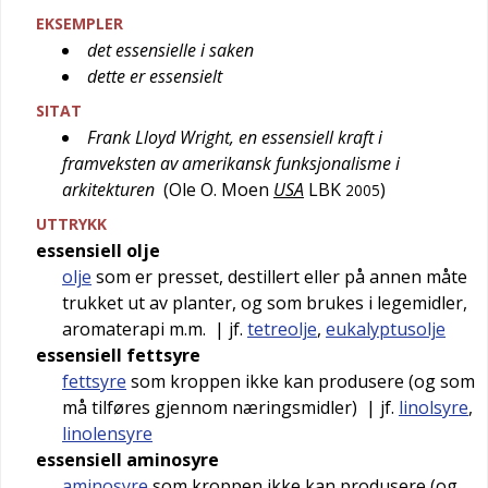
EKSEMPLER
det essensielle i saken
dette er essensielt
SITAT
Frank Lloyd Wright, en essensiell kraft i
framveksten av amerikansk funksjonalisme i
arkitekturen
(
Ole O. Moen
USA
LBK
)
2005
UTTRYKK
essensiell olje
olje
som er presset, destillert eller på annen måte
trukket ut av planter, og som brukes i legemidler,
aromaterapi m.m.
| jf.
tetreolje
,
eukalyptusolje
essensiell fettsyre
fettsyre
som kroppen ikke kan produsere (og som
må tilføres gjennom næringsmidler)
| jf.
linolsyre
,
linolensyre
essensiell aminosyre
aminosyre
som kroppen ikke kan produsere (og