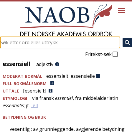
Fritekst-søk
essensiell
essensiell
adjektiv
essensielt
,
essensielle
MODERAT BOKMÅL
FULL BOKMÅLSNORM
[esensie´l:]
UTTALE
via
fransk
essentiel
, fra
middelalderlatin
ETYMOLOGI
essentialis
; jf.
-ell
BETYDNING OG BRUK
vesentlig
; av grunnleggende, avgjørende betydning