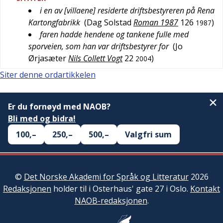
i en av [villaene] residerte driftsbestyreren på Rena
Kartongfabrikk
(
Dag Solstad
Roman 1987
126
)
1987
faren hadde hendene og tankene fulle med
sporveien, som han var driftsbestyrer for
(
Jo
Ørjasæter
Nils Collett Vogt
22
)
2004
Siter denne ordartikkelen
Er du fornøyd med NAOB?
Bli med og bidra!
100,–
250,–
500,–
Valgfri sum
©
Det Norske Akademi for Språk og Litteratur
2026
Redaksjonen
holder til i Osterhaus' gate 27 i Oslo.
Kontakt
NAOB-redaksjonen
.