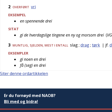
2
vri
OVERFØRT
EKSEMPEL
en spennende drei
SITAT
gi de hverdagslige tingene en ny og morsom drei
(
VG
3
slag
;
drag
;
tørk
| jf.
d
MUNTLIG
,
SJELDEN
, MEST I ENTALL
EKSEMPLER
gi noen en drei
få (seg) en drei
Siter denne ordartikkelen
Er du fornøyd med NAOB?
Bli med og bidra!