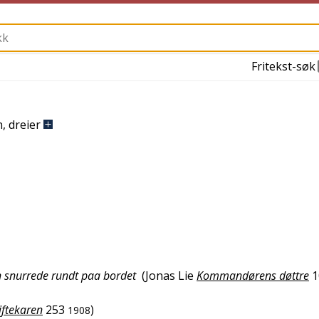
Fritekst-søk
n
,
dreier
en snurrede rundt paa bordet
(
Jonas Lie
Kommandørens døttre
1
iftekaren
253
)
1908