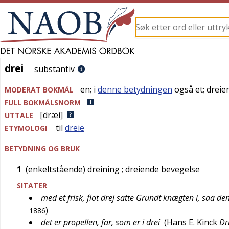
drei
drei
substantiv
en
; i
denne betydningen
også
et
;
dreie
MODERAT BOKMÅL
FULL BOKMÅLSNORM
[dræi]
UTTALE
til
dreie
ETYMOLOGI
BETYDNING OG BRUK
1
(enkeltstående) dreining
; dreiende bevegelse
SITATER
med et frisk, flot drej satte Grundt knægten i, saa d
)
1886
det er propellen, far, som er i drei
(
Hans E. Kinck
Dr