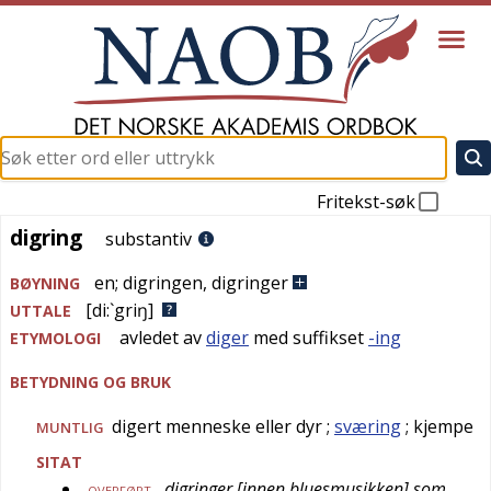
Fritekst-søk
digring
digring
substantiv
en
;
digringen
,
digringer
BØYNING
[di:`griŋ]
UTTALE
avledet av
diger
med suffikset
-ing
ETYMOLOGI
BETYDNING OG BRUK
digert menneske eller dyr
;
sværing
; kjempe
MUNTLIG
SITAT
digringer [innen bluesmusikken] som
OVERFØRT