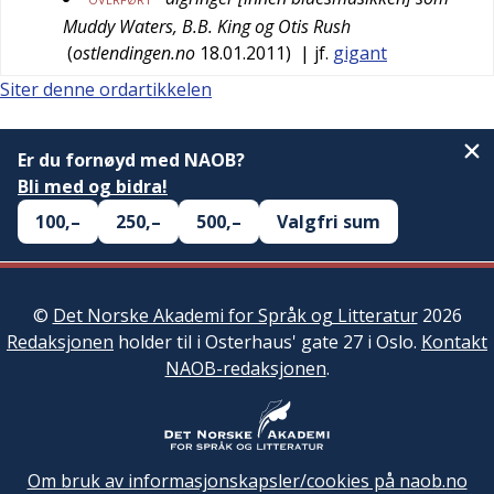
Muddy Waters, B.B. King og Otis Rush
(
ostlendingen.no
18.01.2011
)
| jf.
gigant
Siter denne ordartikkelen
Er du fornøyd med NAOB?
Bli med og bidra!
100,–
250,–
500,–
Valgfri sum
©
Det Norske Akademi for Språk og Litteratur
2026
Redaksjonen
holder til i Osterhaus' gate 27 i Oslo.
Kontakt
NAOB-redaksjonen
.
Om bruk av informasjonskapsler/cookies på naob.no