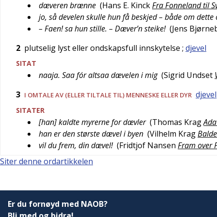
dæveren brænne
(
Hans E. Kinck
Fra Fonneland til 
jo, så develen skulle hun få beskjed – både om dette 
– Faen! sa hun stille. – Dæver’n steike!
(
Jens Bjørne
2
plutselig lyst eller ondskapsfull innskytelse
;
djevel
SITAT
naaja. Saa fór altsaa dævelen i mig
(
Sigrid Undset
3
djevel
I OMTALE AV (ELLER TILTALE TIL) MENNESKE ELLER DYR
SITATER
[han] kaldte myrerne for dævler
(
Thomas Krag
Ada
han er den største dævel i byen
(
Vilhelm Krag
Balde
vil du frem, din dævel!
(
Fridtjof Nansen
Fram over P
Siter denne ordartikkelen
Er du fornøyd med NAOB?
Bli med og bidra!