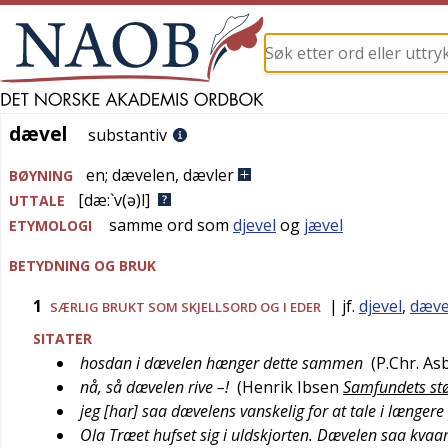
dævel
dævel
substantiv
en
;
dævelen
,
dævler
BØYNING
[dæ:`v(ə)l]
UTTALE
samme ord som
djevel
og
jævel
ETYMOLOGI
BETYDNING OG BRUK
1
| jf.
djevel
,
dæv
SÆRLIG BRUKT SOM SKJELLSORD OG I EDER
SITATER
hosdan i dævelen hænger dette sammen
(
P.Chr. As
nå, så dævelen rive –!
(
Henrik Ibsen
Samfundets stø
jeg [har] saa dævelens vanskelig for at tale i længere
Ola Træet hufset sig i uldskjorten. Dævelen saa kvaa