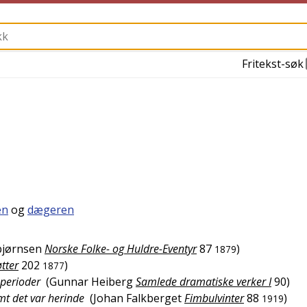
Fritekst-søk
en
og
dægeren
bjørnsen
Norske Folke- og Huldre-Eventyr
87
)
1879
tter
202
)
1877
 perioder
(
Gunnar Heiberg
Samlede dramatiske verker I
90
)
mt det var herinde
(
Johan Falkberget
Fimbulvinter
88
)
1919