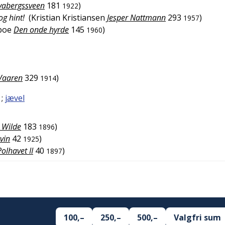
Svabergssveen
181
)
1922
og hint!
(
Kristian Kristiansen
Jesper Nattmann
293
)
1957
boe
Den onde hyrde
145
)
1960
Vaaren
329
)
1914
;
jævel
 Wilde
183
)
1896
vin
42
)
1925
olhavet II
40
)
1897
100,–
250,–
500,–
Valgfri sum