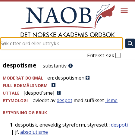
Fritekst-søk
despotisme
despotisme
substantiv
en
;
despotismen
MODERAT BOKMÅL
FULL BOKMÅLSNORM
[despoti´smə]
UTTALE
avledet av
despot
med suffikset
-isme
ETYMOLOGI
BETYDNING OG BRUK
1
despotisk, eneveldig styreform, styresett
;
despoti
| jf.
absolutisme