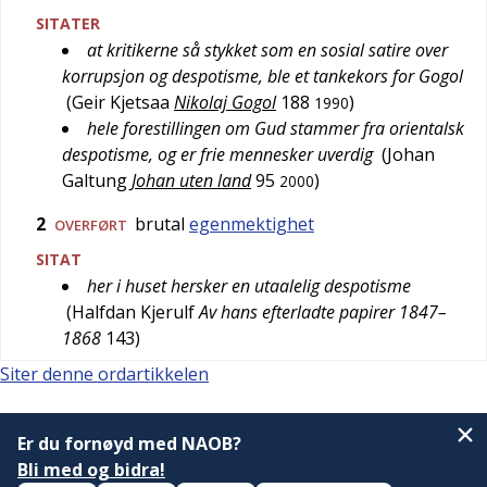
SITATER
at kritikerne så stykket som en sosial satire over
korrupsjon og despotisme, ble et tankekors for Gogol
(
Geir Kjetsaa
Nikolaj Gogol
188
)
1990
hele forestillingen om Gud stammer fra orientalsk
despotisme, og er frie mennesker uverdig
(
Johan
Galtung
Johan uten land
95
)
2000
2
brutal
egenmektighet
OVERFØRT
SITAT
her i huset hersker en utaalelig despotisme
(
Halfdan Kjerulf
Av hans efterladte papirer 1847–
1868
143
)
Siter denne ordartikkelen
Er du fornøyd med NAOB?
Bli med og bidra!