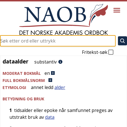
Fritekst-søk
dataalder
dataalder
substantiv
en
MODERAT BOKMÅL
FULL BOKMÅLSNORM
annet ledd
alder
ETYMOLOGI
BETYDNING OG BRUK
1
tidsalder eller epoke når samfunnet preges av
utstrakt bruk av
data