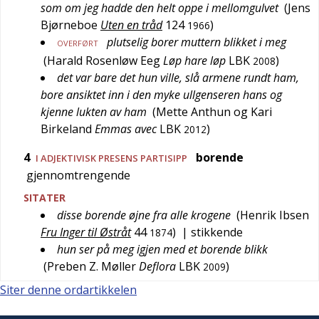
som om jeg hadde den helt oppe i mellomgulvet
(
Jens
Bjørneboe
Uten en tråd
124
)
1966
plutselig borer muttern blikket i meg
OVERFØRT
(
Harald Rosenløw Eeg
Løp hare løp
LBK
)
2008
det var bare det hun ville, slå armene rundt ham,
bore ansiktet inn i den myke ullgenseren hans og
kjenne lukten av ham
(
Mette Anthun og Kari
Birkeland
Emmas avec
LBK
)
2012
4
borende
I ADJEKTIVISK PRESENS PARTISIPP
gjennomtrengende
SITATER
disse borende øjne fra alle krogene
(
Henrik Ibsen
Fru Inger til Østråt
44
)
| stikkende
1874
hun ser på meg igjen med et borende blikk
(
Preben Z. Møller
Deflora
LBK
)
2009
Siter denne ordartikkelen