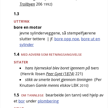
Trollbyen
206
)
1992
1.3
UTTRYKK
bore en motor
jevne sylinderveggene, så stempelfjærene
slutter tettere
| jf.
bore opp noe
,
bore ut en
sylinder
1.4
MED ADVERB SOM RETNINGSANGIVELSE
SITATER
hans hjerneskal blev boret igennem på tvers
(
Henrik Ibsen
Peer Gynt (1874)
221
)
stikk av smerte boret gjennom tinningen
(
Per
Knutsen
Gamle menns elskov
LBK
)
2010
1.5
bearbeide (en tann) ved hjelp av
OM TANNLEGE
et
bor
under
plombering