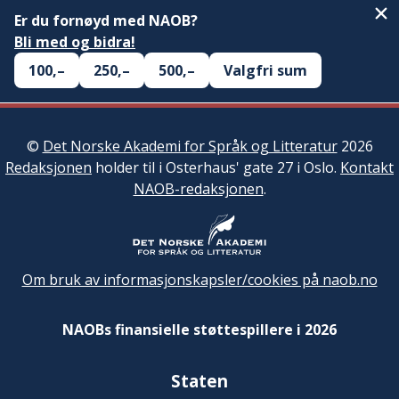
Er du fornøyd med NAOB?
Bli med og bidra!
100,–
250,–
500,–
Valgfri sum
©
Det Norske Akademi for Språk og Litteratur
2026
Redaksjonen
holder til i Osterhaus' gate 27 i Oslo.
Kontakt
NAOB-redaksjonen
.
Om bruk av informasjonskapsler/cookies på naob.no
NAOBs finansielle støttespillere i 2026
Staten