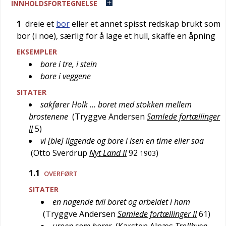
INNHOLDSFORTEGNELSE
1
dreie et
bor
eller et annet spisst redskap brukt som
bor (i noe), særlig for å lage et hull, skaffe en åpning
EKSEMPLER
bore i tre, i stein
bore i veggene
SITATER
sakfører Holk … boret med stokken mellem
brostenene
(
Tryggve Andersen
Samlede fortællinger
II
5
)
vi [ble] liggende og bore i isen en time eller saa
(
Otto Sverdrup
Nyt Land II
92
)
1903
1.1
OVERFØRT
SITATER
en nagende tvil boret og arbeidet i ham
(
Tryggve Andersen
Samlede fortællinger II
61
)