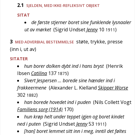
2.1
SJELDEN
, MED IKKE-REFLEKSIVT OBJEKT
SITAT
de første stjerner boret sine funklende lysnaaler
ut av mørket
(
Sigrid Undset
Jenny
10
)
1911
3
støte, trykke, presse
MED ADVERBIAL BESTEMMELSE
(inn i, ut av)
SITATER
hun borer dolken dybt ind i hans bryst
(
Henrik
Ibsen
Catilina
137
)
1875
Sivert Jespersen … borede sine hænder ind i
frakkeermene
(
Alexander L. Kielland
Skipper Worse
302
)
1882
han borede hovedet ind i puden
(
Nils Collett Vogt
Familiens sorg (1914)
170
)
hun krøp helt under teppet igjen og boret kindet
ned i puten
(
Sigrid Undset
Jenny
53
)
1911
[han] boret lemmet sitt inn i meg, inntil det føltes