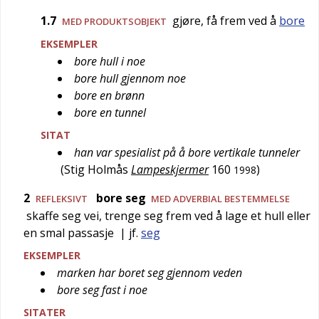
1.7
gjøre, få frem ved å
bore
MED PRODUKTSOBJEKT
EKSEMPLER
bore hull i noe
bore hull gjennom noe
bore en brønn
bore en tunnel
SITAT
han var spesialist på å bore vertikale tunneler
(
Stig Holmås
Lampeskjermer
160
)
1998
2
bore seg
REFLEKSIVT
MED ADVERBIAL BESTEMMELSE
skaffe seg vei, trenge seg frem ved å lage et hull eller
en smal passasje
| jf.
seg
EKSEMPLER
marken har boret seg gjennom veden
bore seg fast i noe
SITATER