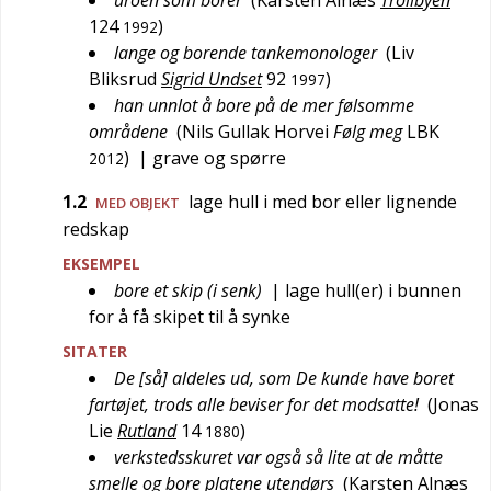
uroen som borer
(
Karsten Alnæs
Trollbyen
124
)
1992
lange og borende tankemonologer
(
Liv
Bliksrud
Sigrid Undset
92
)
1997
han unnlot å bore på de mer følsomme
områdene
(
Nils Gullak Horvei
Følg meg
LBK
)
| grave og spørre
2012
1.2
lage hull i med bor eller lignende
MED OBJEKT
redskap
EKSEMPEL
bore et skip (i senk)
| lage hull(er) i bunnen
for å få skipet til å synke
SITATER
De [så] aldeles ud, som De kunde have boret
fartøjet, trods alle beviser for det modsatte!
(
Jonas
Lie
Rutland
14
)
1880
verkstedsskuret var også så lite at de måtte
smelle og bore platene utendørs
(
Karsten Alnæs