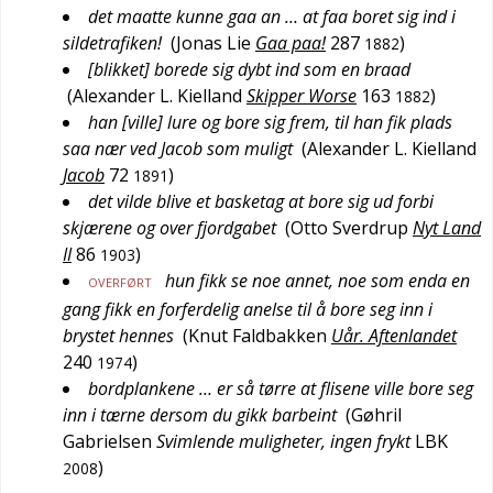
det maatte kunne gaa an … at faa boret sig ind i
sildetrafiken!
(
Jonas Lie
Gaa paa!
287
)
1882
[blikket] borede sig dybt ind som en braad
(
Alexander L. Kielland
Skipper Worse
163
)
1882
han [ville] lure og bore sig frem, til han fik plads
saa nær ved Jacob som muligt
(
Alexander L. Kielland
Jacob
72
)
1891
det vilde blive et basketag at bore sig ud forbi
skjærene og over fjordgabet
(
Otto Sverdrup
Nyt Land
II
86
)
1903
hun fikk se noe annet, noe som enda en
OVERFØRT
gang fikk en forferdelig anelse til å bore seg inn i
brystet hennes
(
Knut Faldbakken
Uår. Aftenlandet
240
)
1974
bordplankene … er så tørre at flisene ville bore seg
inn i tærne dersom du gikk barbeint
(
Gøhril
Gabrielsen
Svimlende muligheter, ingen frykt
LBK
)
2008