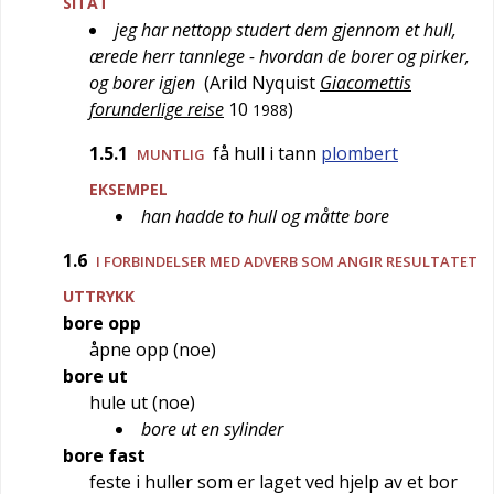
SITAT
jeg har nettopp studert dem gjennom et hull,
ærede herr tannlege - hvordan de borer og pirker,
og borer igjen
(
Arild Nyquist
Giacomettis
forunderlige reise
10
)
1988
1.5.1
få hull i tann
plombert
MUNTLIG
EKSEMPEL
han hadde to hull og måtte bore
1.6
I FORBINDELSER MED ADVERB SOM ANGIR RESULTATET
UTTRYKK
bore opp
åpne opp (noe)
bore ut
hule ut (noe)
bore ut en sylinder
bore fast
feste i huller som er laget ved hjelp av et bor