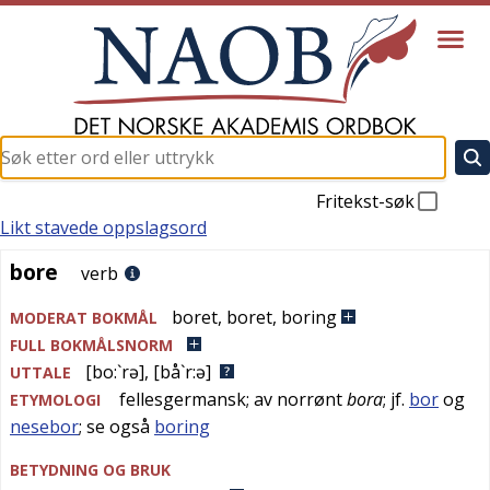
Fritekst-søk
Likt stavede oppslagsord
bore
bore
verb
boret
,
boret
,
boring
MODERAT BOKMÅL
FULL BOKMÅLSNORM
[bo:`rə]
,
[bå`r:ə]
UTTALE
fellesgermansk
; av
norrønt
bora
; jf.
bor
og
ETYMOLOGI
nesebor
; se også
boring
BETYDNING OG BRUK