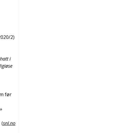
2020/2
)
hatt i
ligiøse
om før
k»
(
snl.no