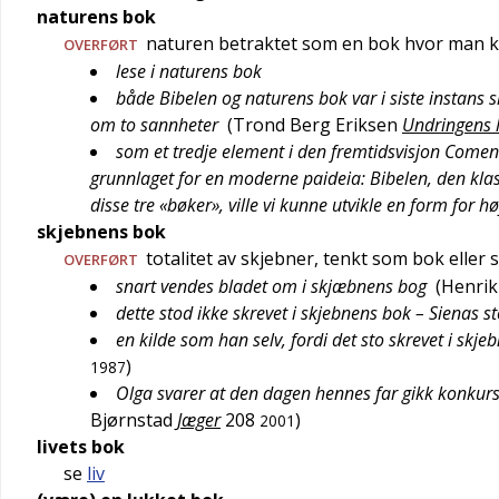
naturens bok
naturen betraktet som en bok hvor man k
OVERFØRT
lese i naturens bok
både Bibelen og naturens bok var i siste instans 
om to sannheter
(
Trond Berg Eriksen
Undringens l
som et tredje element i den fremtidsvisjon Come
grunnlaget for en moderne paideia: Bibelen, den klas
disse tre «bøker», ville vi kunne utvikle en form for h
skjebnens bok
totalitet av skjebner, tenkt som bok elle
OVERFØRT
snart vendes bladet om i skjæbnens bog
(
Henrik
dette stod ikke skrevet i skjebnens bok – Sienas s
en kilde som han selv, fordi det sto skrevet i sk
)
1987
Olga svarer at den dagen hennes far gikk konkurs,
Bjørnstad
Jæger
208
)
2001
livets bok
se
liv