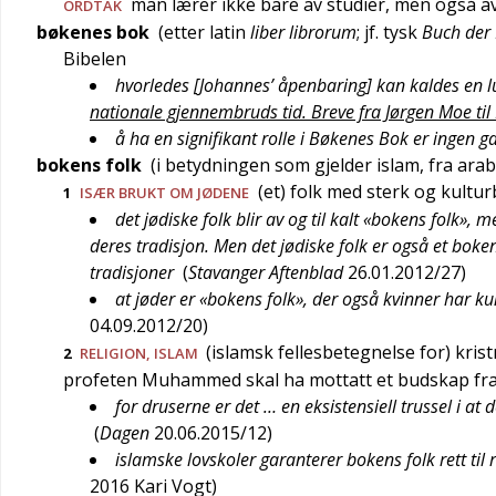
man lærer ikke bare av studier, men også av
ORDTAK
bøkenes bok
(etter
latin
liber librorum
; jf.
tysk
Buch der
Bibelen
hvorledes [Johannes’ åpenbaring] kan kaldes en l
nationale gjennembruds tid. Breve fra Jørgen Moe til
å ha en signifikant rolle i Bøkenes Bok er ingen 
bokens folk
(i betydningen som gjelder islam, fra
arab
(et) folk med sterk og kultu
1
ISÆR BRUKT OM JØDENE
det jødiske folk blir av og til kalt «bokens folk»,
deres tradisjon. Men det jødiske folk er også et bokens
tradisjoner
(
Stavanger Aftenblad
26.01.2012/27
)
at jøder er «bokens folk», der også kvinner har k
04.09.2012/20
)
(islamsk fellesbetegnelse for) kris
2
RELIGION
, ISLAM
profeten Muhammed skal ha mottatt et budskap fra G
for druserne er det … en eksistensiell trussel i at 
(
Dagen
20.06.2015/12
)
islamske lovskoler garanterer bokens folk rett til 
2016
Kari Vogt
)