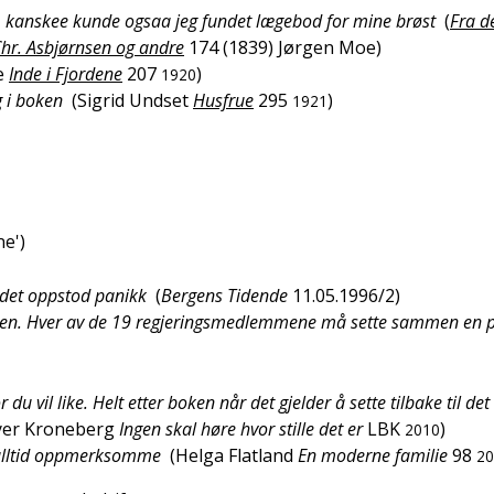
 … kanskee kunde ogsaa jeg fundet lægebod for mine brøst
(
Fra d
Chr. Asbjørnsen og andre
174 (1839)
Jørgen Moe
)
e
Inde i Fjordene
207
)
1920
g i boken
(
Sigrid Undset
Husfrue
295
)
1921
ne
')
at det oppstod panikk
(
Bergens Tidende
11.05.1996/2
)
oken. Hver av de 19 regjeringsmedlemmene må sette sammen en po
du vil like. Helt etter boken når det gjelder å sette tilbake til det
yer Kroneberg
Ingen skal høre hvor stille det er
LBK
)
2010
, alltid oppmerksomme
(
Helga Flatland
En moderne familie
98
20