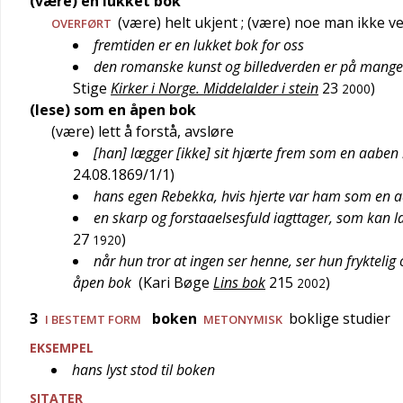
(være) en lukket bok
(være) helt ukjent
; (være) noe man ikke v
OVERFØRT
fremtiden er en lukket bok for oss
den romanske kunst og billedverden er på mange
Stige
Kirker i Norge. Middelalder i stein
23
)
2000
(lese) som en åpen bok
(være) lett å forstå, avsløre
[han] lægger [ikke] sit hjærte frem som en aaben 
24.08.1869/1/1
)
hans egen Rebekka, hvis hjerte var ham som en 
en skarp og forstaaelsesfuld iagttager, som ka
27
)
1920
når hun tror at ingen ser henne, ser hun fryktelig o
åpen bok
(
Kari Bøge
Lins bok
215
)
2002
3
boken
boklige studier
I BESTEMT FORM
METONYMISK
EKSEMPEL
hans lyst stod til boken
SITATER