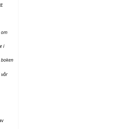
re
e om
e i
i boken
 vår
av