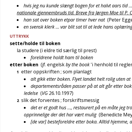
hvis jeg nu kunde slængt bogen for et halvt aars tid
nationale gjennembruds tid. Breve fra Jørgen Moe til P. 
han sat over boken etpar timer hver nat
(
Peter Egg
en svensk klerk … var blit sat til at lede hans oplærin
UTTRYKK
sette/holde til boken
la studere (i eldre tid særlig til prest)
foreldrene holdt ham til boken
etter boken
(jf.
engelsk
by the book
'
i henhold til regle
etter oppskriften
; som planlagt
1
alt gikk etter boken. Flyet landet helt rolig uten 
departementsråden passer på at alt går etter b
ledelse
(
VG
26.10.1997
)
slik det forventes
; forskriftsmessig
2
det er et godt hus …, restaurert på en måte jeg tror 
opprinnelige der det har vært mulig
(
Benedicte Me
[de var] besteforeldre etter boka. Alltid hjemme