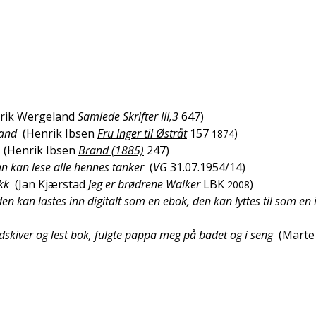
rik Wergeland
Samlede Skrifter III,3
647
)
land
(
Henrik Ibsen
Fru Inger til Østråt
157
)
1874
(
Henrik Ibsen
Brand (1885)
247
)
n kan lese alle hennes tanker
(
VG
31.07.1954/14
)
kk
(
Jan Kjærstad
Jeg er brødrene Walker
LBK
)
2008
den kan lastes inn digitalt som en ebok, den kan lyttes til som en 
kiver og lest bok, fulgte pappa meg på badet og i seng
(
Marte