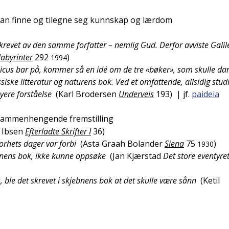
an finne og tilegne seg kunnskap og lærdom
skrevet av den samme forfatter – nemlig Gud. Derfor avviste Galil
abyrinter
292
)
1994
nicus bar på, kommer så en idé om de tre «bøker», som skulle da
siske litteratur og naturens bok. Ved et omfattende, allsidig stu
øyere forståelse
(
Karl Brodersen
Underveis
193
)
| jf.
paideia
r sammenhengende fremstilling
 Ibsen
Efterladte Skrifter I
36
)
torhets dager var forbi
(
Asta Graah Bolander
Siena
75
)
1930
jebnens bok, ikke kunne oppsøke
(
Jan Kjærstad
Det store eventyre
 ble det skrevet i skjebnens bok at det skulle være sånn
(
Ketil