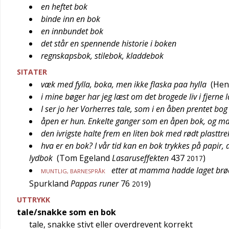
en heftet bok
binde inn en bok
en innbundet bok
det står en spennende historie i boken
regnskapsbok, stilebok, kladdebok
SITATER
væk med fylla, boka, men ikke flaska paa hylla
(
Hen
i mine bøger har jeg læst om det brogede liv i fjerne 
I ser jo her Vorherres tale, som i en åben prentet bog
åpen er hun. Enkelte ganger som en åpen bok, og ma
den ivrigste halte frem en liten bok med rødt plasttre
hva er en bok? I vår tid kan en bok trykkes på papir, 
lydbok
(
Tom Egeland
Lasaruseffekten
437
)
2017
etter at mamma hadde laget brøds
MUNTLIG
,
BARNESPRÅK
Spurkland
Pappas runer
76
)
2019
UTTRYKK
tale/snakke som en bok
tale, snakke stivt eller overdrevent korrekt