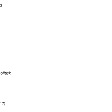
et
litisk
)
17