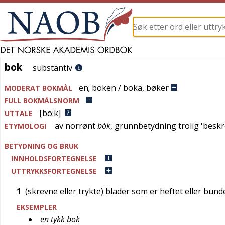
bok
bok
substantiv
en
;
boken / boka
,
bøker
MODERAT BOKMÅL
FULL BOKMÅLSNORM
[bo:k]
UTTALE
av
norrønt
bók
, grunnbetydning trolig '
beskr
ETYMOLOGI
BETYDNING OG BRUK
INNHOLDSFORTEGNELSE
UTTRYKKSFORTEGNELSE
1
(skrevne eller trykte) blader som er heftet eller bunde
EKSEMPLER
en tykk bok