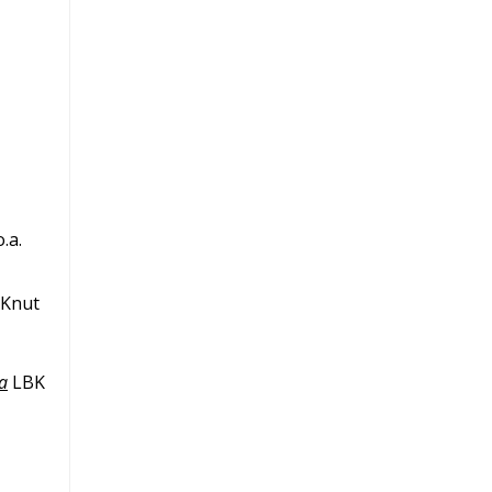
.a.
 Knut
a
LBK