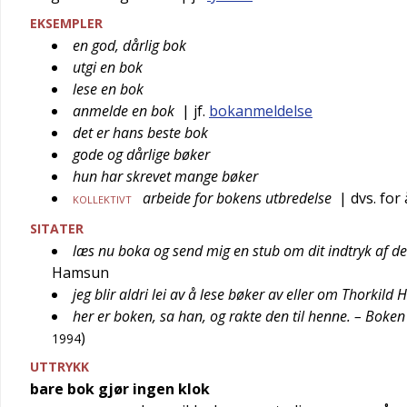
EKSEMPLER
en god, dårlig bok
utgi en bok
lese en bok
anmelde en bok
| jf.
bokanmeldelse
det er hans beste bok
gode og dårlige bøker
hun har skrevet mange bøker
arbeide for bokens utbredelse
| dvs. for 
KOLLEKTIVT
SITATER
læs nu boka og send mig en stub om dit indtryk af d
Hamsun
jeg blir aldri lei av å lese bøker av eller om Thorkild
her er boken, sa han, og rakte den til henne. – Boke
)
1994
UTTRYKK
bare bok gjør ingen klok