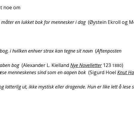
et noe om
 måter en lukket bok for mennesker i dag
(
Øystein Ekroll og 
bog, i hvilken enhver strax kan tegne sit navn
(
Aftenposten
aaben bog
(
Alexander L. Kielland
Nye Novelletter
123
)
1880
n læse menneskenes sind som en aapen bok
(
Sigurd Hoel
Knut H
g latterlig ut, ikke mystisk eller dragende. Hun er like lett å lese