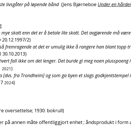
øste livsgåter på løpende bånd
(
Jens Bjørneboe
Under en hårde
g
 mye skatt enn det er å betale lite skatt. Det avgjørende må vær
v
20.12.1997/2
)
 så fremragende at det er umulig ikke å rangere han blant topp tr
)
30.10.2013
)
i hvert fall ikke om det lenger. Det burde gi meg noen plusspoeng 
1
)
2021
ra [dvs. fra Trondheim] og som ga byen et slags godkjentstempel i
97
)
2024
re oversettelse; 1930: bokrull
)
ler på annen måte offentliggjort enhet
; åndsprodukt i form 