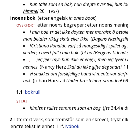
hun talte som en bok, hun drepte hver tvil, hun l
himmel
201
)
1957
i noens bok
(etter
engelsk
in one’s book
)
etter noens begreper
; etter noens menin
OVERFØRT
i min bok er det ikke døyten mer moralsk å betale
man betaler riktig skatt eller ikke
(
Dagens Næringsli
[Cristiano Ronaldo var] så mangesidig i spillet og
verden, i hvert fall i min bok
(
bt.no (Bergens Tidende
jeg gjør mye hun ikke er enig i, men jeg lyver 
JF.
hennes
(
Nancy Herz
Skal du ikke gifte deg snart?
1
vi snakket om forskjellige band vi mente var derf
bok
(
Johan Harstad
Under brosteinen, stranden!
6
1.1
bokrull
SITAT
himlene rulles sammen som en bog
(
Jes
34,4 eld
2
litterært verk, som fremstår som en skrevet, trykt el
lengre tekstlig enhet
| jf.
lydbok