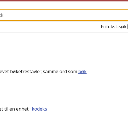
Fritekst-søk
evet bøketrestavle
'; samme ord som
bøk
t til en enhet
;
kodeks