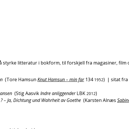
å styrke litteratur i bokform, til forskjell fra magasiner, film o
en
(
Tore Hamsun
Knut Hamsun – min far
134
)
| sitat fra
1952
 Hansen
(
Stig Aasvik
Indre anliggender
LBK
)
2012
n ? – Ja, Dichtung und Wahrheit av Goethe
(
Karsten Alnæs
Sabin