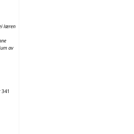
ei læren
nne
dium av
t
341