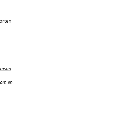
Morten
amsun
 som en