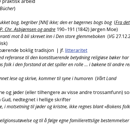
 praktisk arbeid
 Bücher
)
ukket bog, begriber [NN] ikke; den er bøgernes bogs bog
(
Fra det
 P. Chr. Asbjørnsen og andre
190–191 (1842)
Jørgen Moe
)
garanti mot å bli skrevet inn i Den store glemmeboken
(
VG
27.12.
isk
)
rbærende boklig tradisjon
| jf.
litteraritet
 med referanse til den konstituerende betydning religiøse bøker har 
 folk i den forstand at det spiller en rolle … i bøkene til andre re
unnet lese og skrive, kommer til syne i humoren
(
Vårt Land
tne og jøder (eller tilhengere av visse andre trossamfunn) s
ud, nedtegnet i hellige skrifter
de, i motsetning til jøder og kristne, ikke regnes blant «Bokens fol
religionsutøvelse og til å følge egne familierettslige bestemmelser