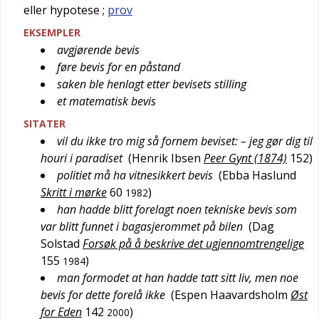
eller hypotese
;
prov
EKSEMPLER
avgjørende bevis
føre bevis for en påstand
saken ble henlagt etter bevisets stilling
et matematisk bevis
SITATER
vil du ikke tro mig så fornem beviset: – jeg gør dig til
houri i paradiset
(
Henrik Ibsen
Peer Gynt (1874)
152
)
politiet må ha vitnesikkert bevis
(
Ebba Haslund
Skritt i mørke
60
)
1982
han hadde blitt forelagt noen tekniske bevis som
var blitt funnet i bagasjerommet på bilen
(
Dag
Solstad
Forsøk på å beskrive det ugjennomtrengelige
155
)
1984
man formodet at han hadde tatt sitt liv, men noe
bevis for dette forelå ikke
(
Espen Haavardsholm
Øst
for Eden
142
)
2000