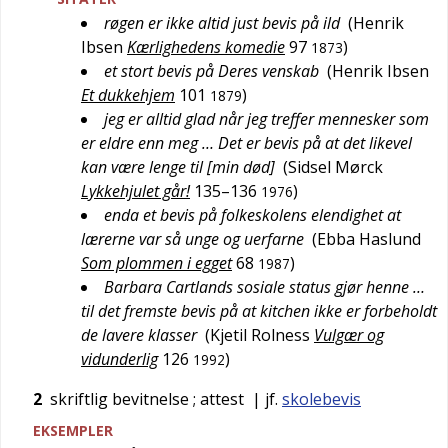
røgen er ikke altid just bevis på ild
(
Henrik
Ibsen
Kærlighedens komedie
97
)
1873
et stort bevis på Deres venskab
(
Henrik Ibsen
Et dukkehjem
101
)
1879
jeg er alltid glad når jeg treffer mennesker som
er eldre enn meg … Det er bevis på at det likevel
kan være lenge til [min død]
(
Sidsel Mørck
Lykkehjulet går!
135–136
)
1976
enda et bevis på folkeskolens elendighet at
lærerne var så unge og uerfarne
(
Ebba Haslund
Som plommen i egget
68
)
1987
Barbara Cartlands sosiale status gjør henne …
til det fremste bevis på at kitchen ikke er forbeholdt
de lavere klasser
(
Kjetil Rolness
Vulgær og
vidunderlig
126
)
1992
2
skriftlig bevitnelse
; attest
| jf.
skolebevis
EKSEMPLER