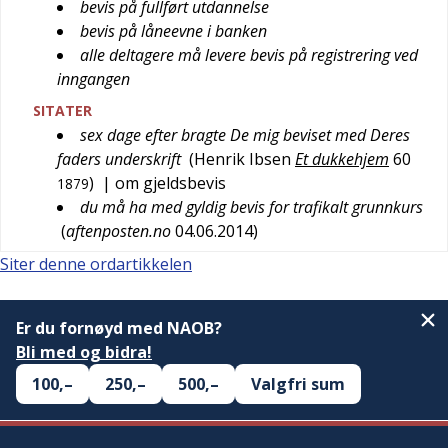
bevis på fullført utdannelse
bevis på låneevne i banken
alle deltagere må levere bevis på registrering ved
inngangen
SITATER
sex dage efter bragte De mig beviset med Deres
faders underskrift
(
Henrik Ibsen
Et dukkehjem
60
)
| om gjeldsbevis
1879
du må ha med gyldig bevis for trafikalt grunnkurs
(
aftenposten.no
04.06.2014
)
Siter denne ordartikkelen
Er du fornøyd med NAOB?
Bli med og bidra!
100,–
250,–
500,–
Valgfri sum