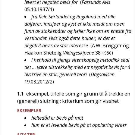
levert et negativt bevis for
(
Farsunds Avis
05.10.1937/1
)
fra hele Sørlandet og Rogaland med alle
dalfører, innsjøer og kyst er ikke meldt om noen
funn av stokkebåter og heller ikke om en eneste fra
Vestlandet. Hvis også dette holder, er det et
negativt bevis av stor interesse
(
A.W. Brøgger og
Haakon Shetelig
Vikingeskipene
38
)
1950
i henhold til gjengs vitenskapelig metodikk skal
det … være tilstrekkelig med ett negativt bevis for å
avskrive en stor, generell teori
(
Dagsavisen
19.03.2012/2
)
1.1
eksempel, tilfelle som gir grunn til å trekke en
(generell) slutning
; kriterium som gir visshet
EKSEMPLER
heltedåd er bevis på mot
hun er et levende bevis på at opplæring virker
SITATER