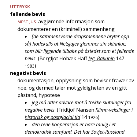
UTTRYKK
fellende bevis
avgjørende informasjon som
MEST
JUS
dokumenterer en (kriminell) sammenheng
[de sammensvorne drapsmennene bryter opp
så] hodekulls at Netsjajev glemmer sin skinnlue,
som blir liggende tilbake på åstedet som et fellende
bevis
(
Bergljot Hobæk Haff
Jeg, Bakunin
147
)
1983
negativt bevis
dokumentasjon, opplysning som beviser fravær av
noe, og dermed taler mot gyldigheten av en gitt
påstand, hypotese
jeg må atter advare mot å trekke slutninger fra
negative bevis
(
Fridtjof Nansen
Klima-vekslinger i
historisk og postglacial tid
14
)
1926
den rene kooperasjon er bare mulig i et
demokratisk samfund. Det har Sovjet-Russland