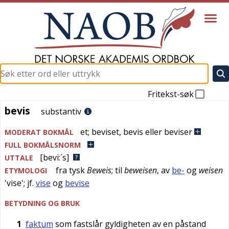
Fritekst-søk
bevis
bevis
substantiv
et
;
beviset
,
bevis eller beviser
MODERAT BOKMÅL
FULL BOKMÅLSNORM
[bevi:´s]
UTTALE
fra
tysk
Beweis
; til
beweisen
, av
be-
og
weisen
ETYMOLOGI
'
vise
'; jf.
vise
og
bevise
BETYDNING OG BRUK
1
faktum
som fastslår gyldigheten av en påstand