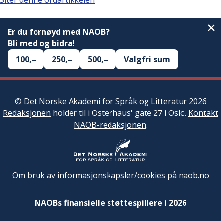
Siter denne ordartikkelen
Er du fornøyd med NAOB?
Bli med og bidra!
100,–
250,–
500,–
Valgfri sum
©
Det Norske Akademi for Språk og Litteratur
2026
Redaksjonen
holder til i Osterhaus' gate 27 i Oslo.
Kontakt
NAOB-redaksjonen
.
Om bruk av informasjonskapsler/cookies på naob.no
NAOBs finansielle støttespillere i 2026