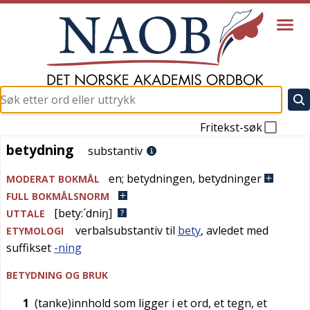
Fritekst-søk
betydning
betydning
substantiv
en
;
betydningen
,
betydninger
MODERAT BOKMÅL
FULL BOKMÅLSNORM
[bety:´dniŋ]
UTTALE
verbalsubstantiv til
bety
, avledet med
ETYMOLOGI
suffikset
-ning
BETYDNING OG BRUK
1
(tanke)innhold som ligger i et ord, et tegn, et