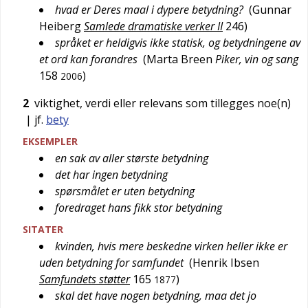
hvad er Deres maal i dypere betydning?
(
Gunnar
Heiberg
Samlede dramatiske verker II
246
)
språket er heldigvis ikke statisk, og betydningene av
et ord kan forandres
(
Marta Breen
Piker, vin og sang
158
)
2006
2
viktighet, verdi eller relevans som tillegges noe(n)
| jf.
bety
EKSEMPLER
en sak av aller største betydning
det har ingen betydning
spørsmålet er uten betydning
foredraget hans fikk stor betydning
SITATER
kvinden, hvis mere beskedne virken heller ikke er
uden betydning for samfundet
(
Henrik Ibsen
Samfundets støtter
165
)
1877
skal det have nogen betydning, maa det jo