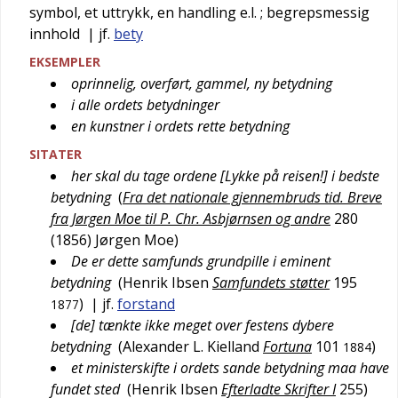
symbol, et uttrykk, en handling e.l.
; begrepsmessig
innhold
| jf.
bety
EKSEMPLER
oprinnelig, overført, gammel, ny betydning
i alle ordets betydninger
en kunstner i ordets rette betydning
SITATER
her skal du tage ordene [Lykke på reisen!] i bedste
betydning
(
Fra det nationale gjennembruds tid. Breve
fra Jørgen Moe til P. Chr. Asbjørnsen og andre
280
(1856)
Jørgen Moe
)
De er dette samfunds grundpille i eminent
betydning
(
Henrik Ibsen
Samfundets støtter
195
)
| jf.
forstand
1877
[de] tænkte ikke meget over festens dybere
betydning
(
Alexander L. Kielland
Fortuna
101
)
1884
et ministerskifte i ordets sande betydning maa have
fundet sted
(
Henrik Ibsen
Efterladte Skrifter I
255
)